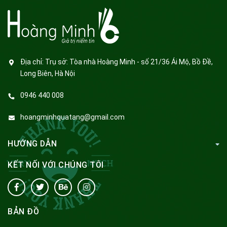
Địa chỉ:
Trụ sở: Tòa nhà Hoàng Minh - số 21/36 Ái Mộ, Bồ Đề,
Long Biên, Hà Nội
0946 440 008
hoangminhquatang@gmail.com
HƯỚNG DẪN
KẾT NỐI VỚI CHÚNG TÔI
BẢN ĐỒ