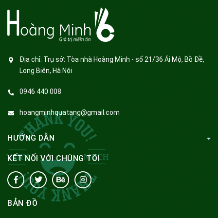
Địa chỉ:
Trụ sở: Tòa nhà Hoàng Minh - số 21/36 Ái Mộ, Bồ Đề,
Long Biên, Hà Nội
0946 440 008
hoangminhquatang@gmail.com
HƯỚNG DẪN
KẾT NỐI VỚI CHÚNG TÔI
BẢN ĐỒ