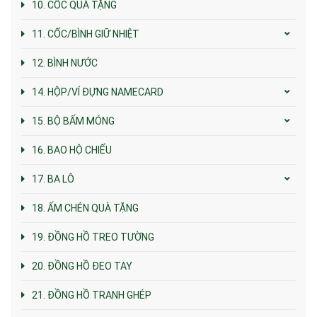
10. CỐC QUÀ TẶNG
11. CỐC/BÌNH GIỮ NHIỆT
12. BÌNH NƯỚC
14. HỘP/VÍ ĐỰNG NAMECARD
15. BỘ BẤM MÓNG
16. BAO HỘ CHIẾU
17. BA LÔ
18. ẤM CHÉN QUÀ TẶNG
19. ĐỒNG HỒ TREO TƯỜNG
20. ĐỒNG HỒ ĐEO TAY
21. ĐỒNG HỒ TRANH GHÉP