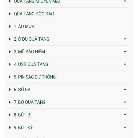
QUÀ TẶNG KHUYẾN MẠI
QÙA TẶNG ĐỘC ĐÁO
1. ÁO MƯA
2. Ô DÙ QUÀ TẶNG
3. MŨ BẢO HIỂM
4. USB QUÀ TẶNG
5. PIN SẠC DỰ PHÒNG
6. SỔ DA
7. BỘ QUÀ TẶNG
8. BÚT BI
9. BÚT KÝ