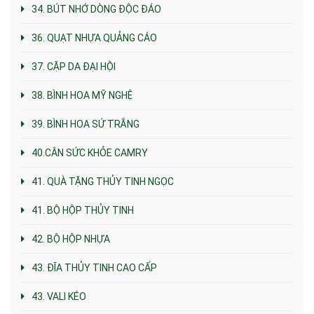
34. BÚT NHỚ DÒNG ĐỘC ĐÁO
36. QUẠT NHỰA QUẢNG CÁO
37. CẶP DA ĐẠI HỘI
38. BÌNH HOA MỸ NGHỆ
39. BÌNH HOA SỨ TRẮNG
40.CÂN SỨC KHỎE CAMRY
41. QUÀ TẶNG THỦY TINH NGỌC
41. BỘ HỘP THỦY TINH
42. BỘ HỘP NHỰA
43. ĐĨA THỦY TINH CAO CẤP
43. VALI KÉO