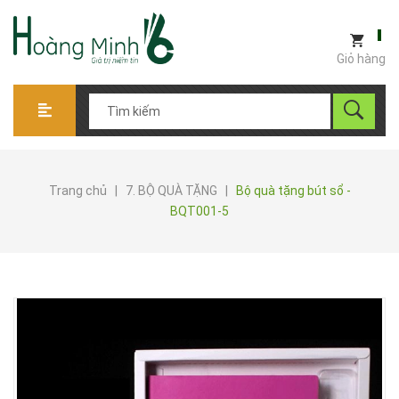
Giỏ hàng
Trang chủ
|
7. BỘ QUÀ TẶNG
|
Bộ quà tặng bút sổ -
BQT001-5