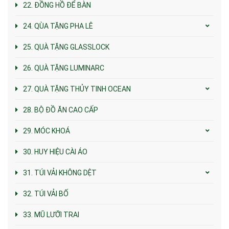
22. ĐỒNG HỒ ĐỂ BÀN
24. QÙA TẶNG PHA LÊ
25. QUÀ TẶNG GLASSLOCK
26. QUÀ TẶNG LUMINARC
27. QUÀ TẶNG THỦY TINH OCEAN
28. BỘ ĐỒ ĂN CAO CẤP
29. MÓC KHOÁ
30. HUY HIỆU CÀI ÁO
31. TÚI VẢI KHÔNG DỆT
32. TÚI VẢI BỐ
33. MŨ LƯỠI TRAI