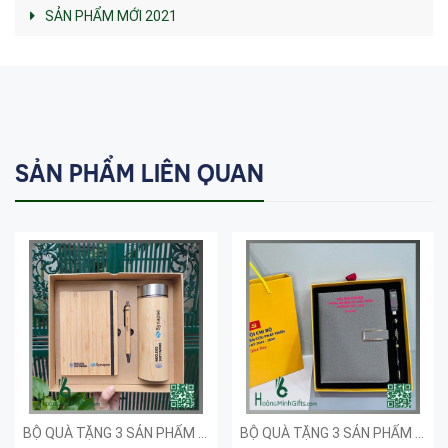
SẢN PHẨM MỚI 2021
SẢN PHẨM LIÊN QUAN
BỘ QUÀ TẶNG 3 SẢN PHẨM - KHÁCH HÀNG SYNAPSE
BỘ QUÀ TẶNG 3 SẢN PHẨM - ĐẠI HỘI NGHIÊN CỨU