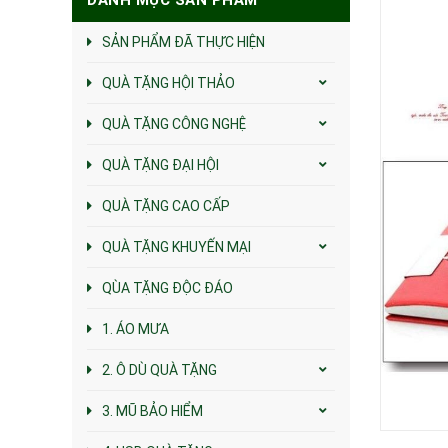
SẢN PHẨM ĐÃ THỰC HIỆN
QUÀ TẶNG HỘI THẢO
QUÀ TẶNG CÔNG NGHỆ
QUÀ TẶNG ĐẠI HỘI
QUÀ TẶNG CAO CẤP
QUÀ TẶNG KHUYẾN MẠI
QÙA TẶNG ĐỘC ĐÁO
1. ÁO MƯA
2. Ô DÙ QUÀ TẶNG
3. MŨ BẢO HIỂM