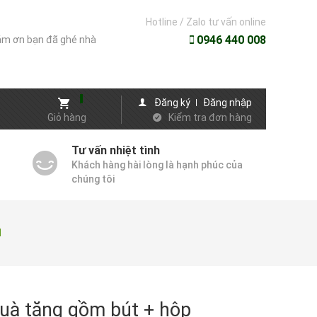
Hotline / Zalo tư vấn online
0946 440 008
m ơn bạn đã ghé nhà
Đăng ký
Đăng nhập
Giỏ hàng
Kiểm tra đơn hàng
Tư vấn nhiệt tình
Khách hàng hài lòng là hạnh phúc của
chúng tôi
d
uà tặng gồm bút + hộp