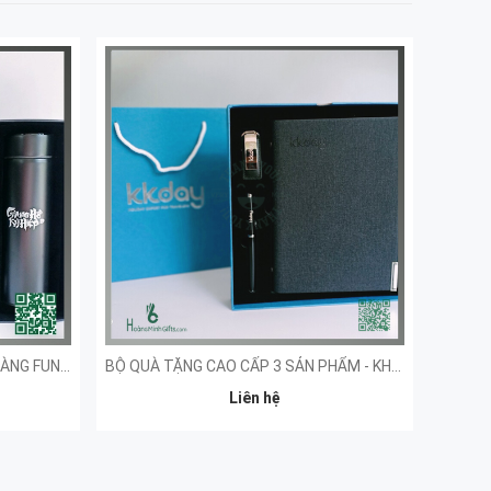
SET QUÀ 4 SẢN PHẨM - KHÁCH HÀNG FUNTAP
BỘ QUÀ TẶNG CAO CẤP 3 SẢN PHẨM - KHÁCH HÀNG KKDAY
BỘ SỔ
Liên hệ