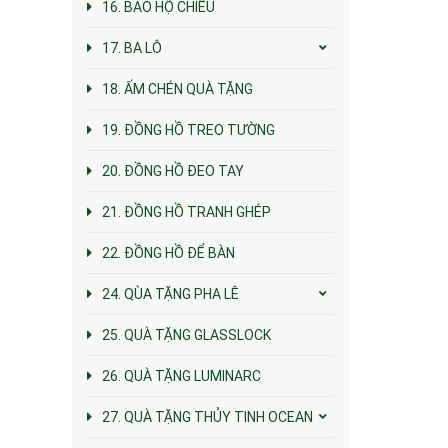
16. BAO HỘ CHIẾU
17. BA LÔ
18. ẤM CHÉN QUÀ TẶNG
19. ĐỒNG HỒ TREO TƯỜNG
20. ĐỒNG HỒ ĐEO TAY
21. ĐỒNG HỒ TRANH GHÉP
22. ĐỒNG HỒ ĐỂ BÀN
24. QÙA TẶNG PHA LÊ
25. QUÀ TẶNG GLASSLOCK
26. QUÀ TẶNG LUMINARC
27. QUÀ TẶNG THỦY TINH OCEAN