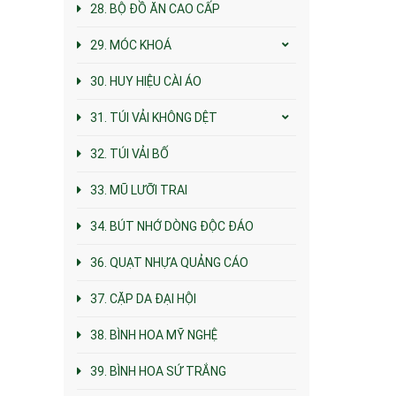
28. BỘ ĐỒ ĂN CAO CẤP
29. MÓC KHOÁ
30. HUY HIỆU CÀI ÁO
31. TÚI VẢI KHÔNG DỆT
32. TÚI VẢI BỐ
33. MŨ LƯỠI TRAI
34. BÚT NHỚ DÒNG ĐỘC ĐÁO
36. QUẠT NHỰA QUẢNG CÁO
37. CẶP DA ĐẠI HỘI
38. BÌNH HOA MỸ NGHỆ
39. BÌNH HOA SỨ TRẮNG