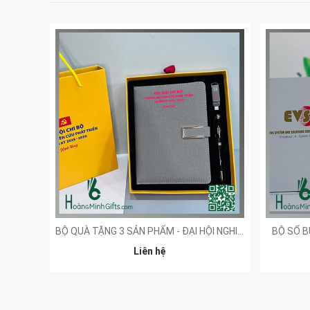
BỘ QUÀ TẶNG 3 SẢN PHẨM - ĐẠI HỘI NGHIÊN CỨU
BỘ SỔ B
Liên hệ