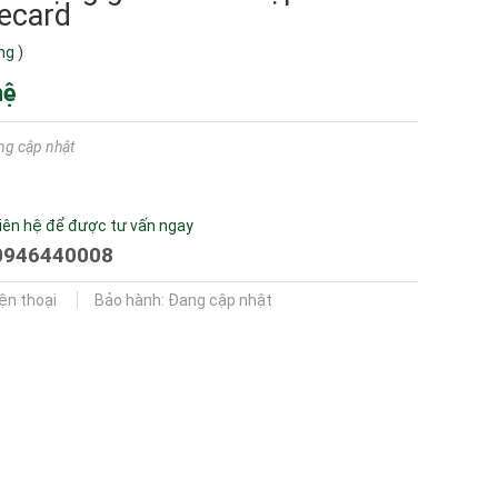
ecard
ng
)
hệ
ng cập nhật
iên hệ để được tư vấn ngay
0946440008
iện thoại
Bảo hành: Đang cập nhật