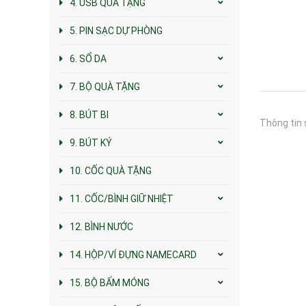
4. USB QUÀ TẶNG
5. PIN SẠC DỰ PHÒNG
6. SỔ DA
7. BỘ QUÀ TẶNG
8. BÚT BI
Thông tin 
9. BÚT KÝ
10. CỐC QUÀ TẶNG
11. CỐC/BÌNH GIỮ NHIỆT
12. BÌNH NƯỚC
14. HỘP/VÍ ĐỰNG NAMECARD
15. BỘ BẤM MÓNG