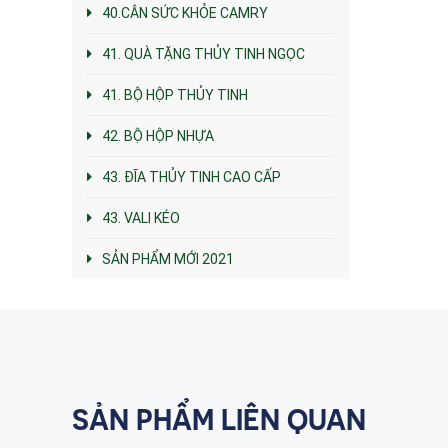
40.CÂN SỨC KHỎE CAMRY
41. QUÀ TẶNG THỦY TINH NGỌC
41. BỘ HỘP THỦY TINH
42. BỘ HỘP NHỰA
43. ĐĨA THỦY TINH CAO CẤP
43. VALI KÉO
SẢN PHẨM MỚI 2021
SẢN PHẨM LIÊN QUAN