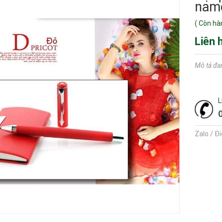
nam
(
Còn hà
Liên 
Mô tả đa
L
Zalo / Đ