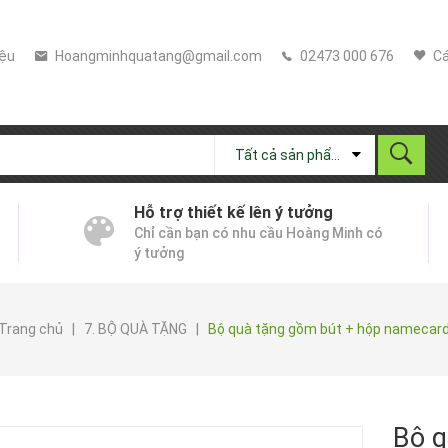
iệu
Hoangminhquatang@gmail.com
02473 000 676
Cá
Tất cả sản phẩm
Hỗ trợ thiết kế lên ý tưởng
Chỉ cần bạn có nhu cầu Hoàng Minh có
ý tưởng
Trang chủ
|
7. BỘ QUÀ TẶNG
|
Bộ quà tặng gồm bút + hộp namecar
Bộ q