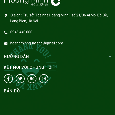
Địa chỉ:
Trụ sở: Tòa nhà Hoàng Minh - số 21/36 Ái Mộ, Bồ Đề,
Long Biên, Hà Nội
0946 440 008
hoangminhquatang@gmail.com
HƯỚNG DẪN
KẾT NỐI VỚI CHÚNG TÔI
BẢN ĐỒ