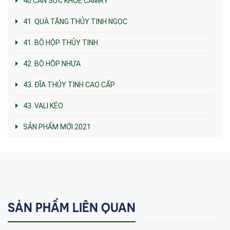
40.CÂN SỨC KHỎE CAMRY
41. QUÀ TẶNG THỦY TINH NGỌC
41. BỘ HỘP THỦY TINH
42. BỘ HỘP NHỰA
43. ĐĨA THỦY TINH CAO CẤP
43. VALI KÉO
SẢN PHẨM MỚI 2021
SẢN PHẨM LIÊN QUAN