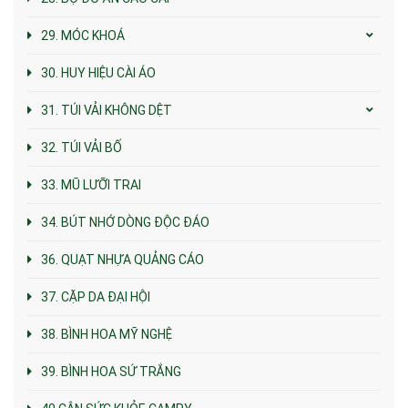
29. MÓC KHOÁ
30. HUY HIỆU CÀI ÁO
31. TÚI VẢI KHÔNG DỆT
32. TÚI VẢI BỐ
33. MŨ LƯỠI TRAI
34. BÚT NHỚ DÒNG ĐỘC ĐÁO
36. QUẠT NHỰA QUẢNG CÁO
37. CẶP DA ĐẠI HỘI
38. BÌNH HOA MỸ NGHỆ
39. BÌNH HOA SỨ TRẮNG