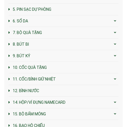
5. PIN SẠC DỰ PHÒNG
6. SỔ DA
7. BỘ QUÀ TẶNG
8. BÚT BI
9. BÚT KÝ
10. CỐC QUÀ TẶNG
11. CỐC/BÌNH GIỮ NHIỆT
12. BÌNH NƯỚC
14. HỘP/VÍ ĐỰNG NAMECARD
15. BỘ BẤM MÓNG
16. BAO HỘ CHIẾU