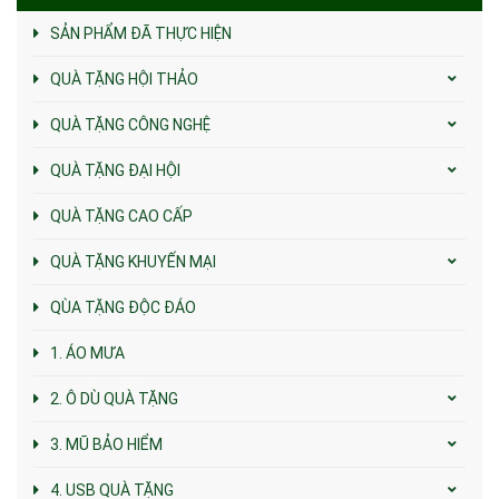
SẢN PHẨM ĐÃ THỰC HIỆN
QUÀ TẶNG HỘI THẢO
QUÀ TẶNG CÔNG NGHỆ
QUÀ TẶNG ĐẠI HỘI
QUÀ TẶNG CAO CẤP
QUÀ TẶNG KHUYẾN MẠI
QÙA TẶNG ĐỘC ĐÁO
1. ÁO MƯA
2. Ô DÙ QUÀ TẶNG
3. MŨ BẢO HIỂM
4. USB QUÀ TẶNG