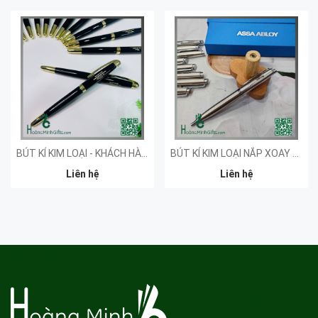
BÚT KÍ KIM LOẠI - KHÁCH HÀNG ĐẠI HỘI NGHIÊN CỨU
BÚT KÍ KIM LOẠI NẮP XOAY KHẮC LOGO - KHÁCH HÀNG ASSA ABLOY
Liên hệ
Liên hệ