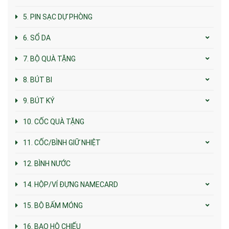
5. PIN SẠC DỰ PHÒNG
6. SỔ DA
7. BỘ QUÀ TẶNG
8. BÚT BI
9. BÚT KÝ
10. CỐC QUÀ TẶNG
11. CỐC/BÌNH GIỮ NHIỆT
12. BÌNH NƯỚC
14. HỘP/VÍ ĐỰNG NAMECARD
15. BỘ BẤM MÓNG
16. BAO HỘ CHIẾU