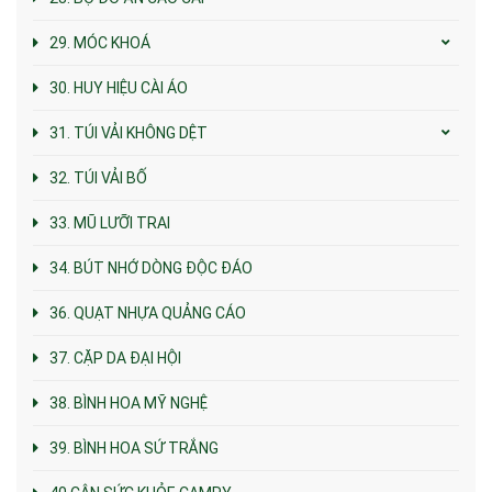
29. MÓC KHOÁ
30. HUY HIỆU CÀI ÁO
31. TÚI VẢI KHÔNG DỆT
32. TÚI VẢI BỐ
33. MŨ LƯỠI TRAI
34. BÚT NHỚ DÒNG ĐỘC ĐÁO
36. QUẠT NHỰA QUẢNG CÁO
37. CẶP DA ĐẠI HỘI
38. BÌNH HOA MỸ NGHỆ
39. BÌNH HOA SỨ TRẮNG