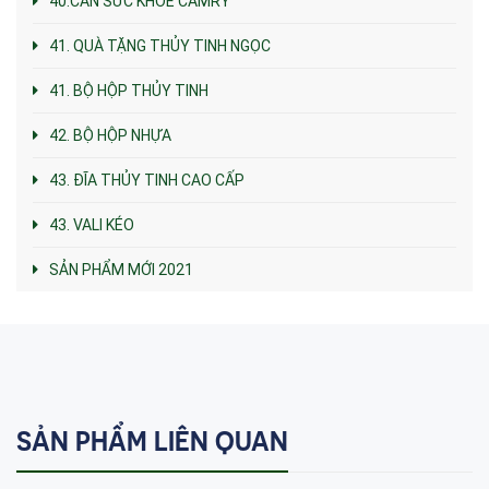
40.CÂN SỨC KHỎE CAMRY
41. QUÀ TẶNG THỦY TINH NGỌC
41. BỘ HỘP THỦY TINH
42. BỘ HỘP NHỰA
43. ĐĨA THỦY TINH CAO CẤP
43. VALI KÉO
SẢN PHẨM MỚI 2021
SẢN PHẨM LIÊN QUAN