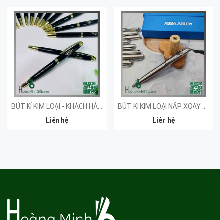
BÚT KÍ KIM LOẠI - KHÁCH HÀNG ĐẠI HỘI NGHIÊN CỨU
BÚT KÍ KIM LOẠI NẮP XOAY KHẮC LOGO - KHÁCH HÀNG ASSA ABLOY
Liên hệ
Liên hệ