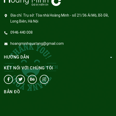
Địa chỉ:
Trụ sở: Tòa nhà Hoàng Minh - số 21/36 Ái Mộ, Bồ Đề,
Long Biên, Hà Nội
0946 440 008
hoangminhquatang@gmail.com
HƯỚNG DẪN
KẾT NỐI VỚI CHÚNG TÔI
BẢN ĐỒ