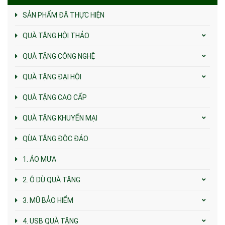
SẢN PHẨM ĐÃ THỰC HIỆN
QUÀ TẶNG HỘI THẢO
QUÀ TẶNG CÔNG NGHỆ
QUÀ TẶNG ĐẠI HỘI
QUÀ TẶNG CAO CẤP
QUÀ TẶNG KHUYẾN MẠI
QÙA TẶNG ĐỘC ĐÁO
1. ÁO MƯA
2. Ô DÙ QUÀ TẶNG
3. MŨ BẢO HIỂM
4. USB QUÀ TẶNG