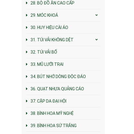
28. BỘ ĐỒ ĂN CAO CẤP
29. MÓC KHOÁ
30. HUY HIỆU CÀI ÁO
31. TÚI VẢI KHÔNG DỆT
32. TÚI VẢI BỐ
33. MŨ LƯỠI TRAI
34. BÚT NHỚ DÒNG ĐỘC ĐÁO
36. QUẠT NHỰA QUẢNG CÁO
37. CẶP DA ĐẠI HỘI
38. BÌNH HOA MỸ NGHỆ
39. BÌNH HOA SỨ TRẮNG