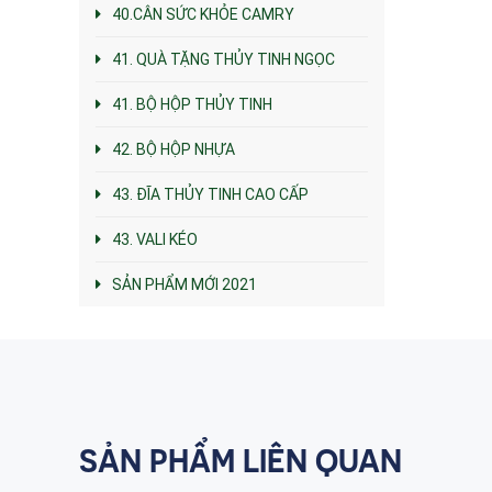
40.CÂN SỨC KHỎE CAMRY
41. QUÀ TẶNG THỦY TINH NGỌC
41. BỘ HỘP THỦY TINH
42. BỘ HỘP NHỰA
43. ĐĨA THỦY TINH CAO CẤP
43. VALI KÉO
SẢN PHẨM MỚI 2021
SẢN PHẨM LIÊN QUAN