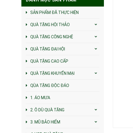
SẢN PHẨM ĐÃ THỰC HIỆN
QUÀ TẶNG HỘI THẢO
QUÀ TẶNG CÔNG NGHỆ
QUÀ TẶNG ĐẠI HỘI
QUÀ TẶNG CAO CẤP
QUÀ TẶNG KHUYẾN MẠI
QÙA TẶNG ĐỘC ĐÁO
1. ÁO MƯA
2. Ô DÙ QUÀ TẶNG
3. MŨ BẢO HIỂM