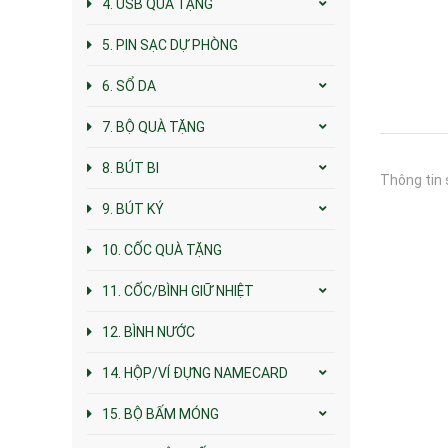
4. USB QUÀ TẶNG
5. PIN SẠC DỰ PHÒNG
6. SỔ DA
7. BỘ QUÀ TẶNG
8. BÚT BI
Thông tin 
9. BÚT KÝ
10. CỐC QUÀ TẶNG
11. CỐC/BÌNH GIỮ NHIỆT
12. BÌNH NƯỚC
14. HỘP/VÍ ĐỰNG NAMECARD
15. BỘ BẤM MÓNG