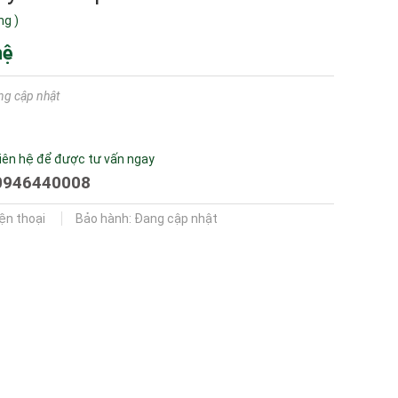
ng
)
hệ
ng cập nhật
iên hệ để được tư vấn ngay
0946440008
iện thoại
Bảo hành: Đang cập nhật