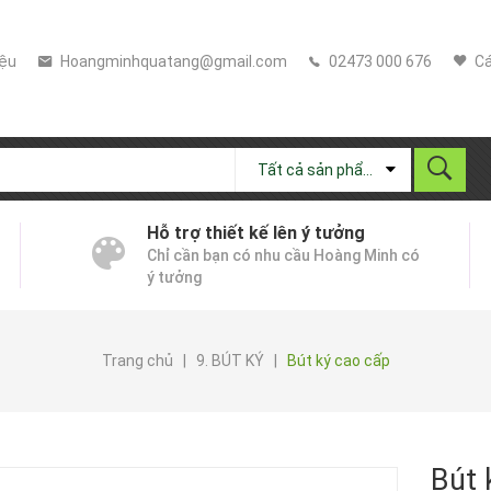
iệu
Hoangminhquatang@gmail.com
02473 000 676
Cá
Tất cả sản phẩm
Hỗ trợ thiết kế lên ý tưởng
Chỉ cần bạn có nhu cầu Hoàng Minh có
ý tưởng
Trang chủ
|
9. BÚT KÝ
|
Bút ký cao cấp
Bút 