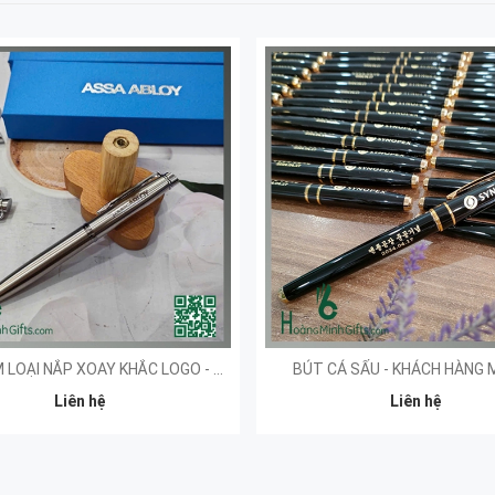
BÚT KÍ KIM LOẠI NẮP XOAY KHẮC LOGO - KHÁCH HÀNG ASSA ABLOY
BÚT CÁ SẤU - KHÁCH HÀNG
Liên hệ
Liên hệ