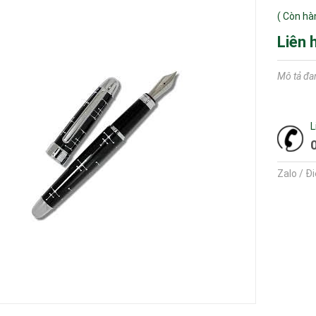
(
Còn hà
Liên 
Mô tả đa
L
Zalo / Đ