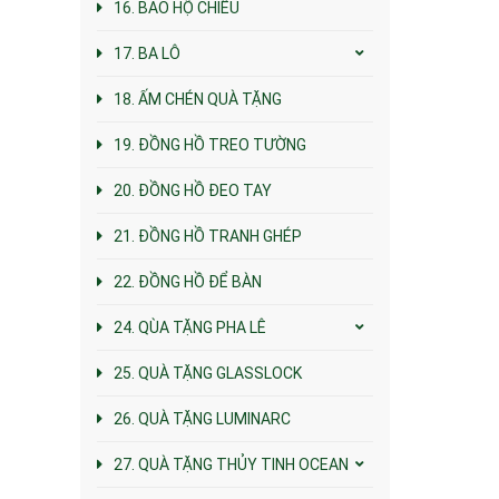
16. BAO HỘ CHIẾU
17. BA LÔ
18. ẤM CHÉN QUÀ TẶNG
19. ĐỒNG HỒ TREO TƯỜNG
20. ĐỒNG HỒ ĐEO TAY
21. ĐỒNG HỒ TRANH GHÉP
22. ĐỒNG HỒ ĐỂ BÀN
24. QÙA TẶNG PHA LÊ
25. QUÀ TẶNG GLASSLOCK
26. QUÀ TẶNG LUMINARC
27. QUÀ TẶNG THỦY TINH OCEAN