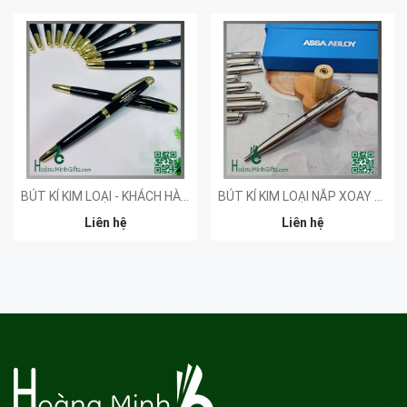
BÚT KÍ KIM LOẠI - KHÁCH HÀNG ĐẠI HỘI NGHIÊN CỨU
BÚT KÍ KIM LOẠI NẮP XOAY KHẮC LOGO - KHÁCH HÀNG ASSA ABLOY
Liên hệ
Liên hệ