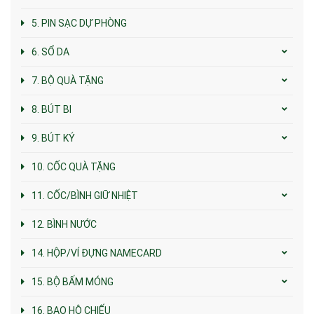
5. PIN SẠC DỰ PHÒNG
6. SỔ DA
7. BỘ QUÀ TẶNG
8. BÚT BI
9. BÚT KÝ
10. CỐC QUÀ TẶNG
11. CỐC/BÌNH GIỮ NHIỆT
12. BÌNH NƯỚC
14. HỘP/VÍ ĐỰNG NAMECARD
15. BỘ BẤM MÓNG
16. BAO HỘ CHIẾU