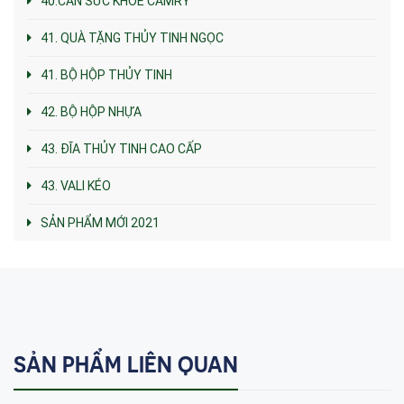
40.CÂN SỨC KHỎE CAMRY
41. QUÀ TẶNG THỦY TINH NGỌC
41. BỘ HỘP THỦY TINH
42. BỘ HỘP NHỰA
43. ĐĨA THỦY TINH CAO CẤP
43. VALI KÉO
SẢN PHẨM MỚI 2021
SẢN PHẨM LIÊN QUAN