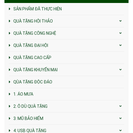
SẢN PHẨM ĐÃ THỰC HIỆN
QUÀ TẶNG HỘI THẢO
QUÀ TẶNG CÔNG NGHỆ
QUÀ TẶNG ĐẠI HỘI
QUÀ TẶNG CAO CẤP
QUÀ TẶNG KHUYẾN MẠI
QÙA TẶNG ĐỘC ĐÁO
1. ÁO MƯA
2. Ô DÙ QUÀ TẶNG
3. MŨ BẢO HIỂM
4. USB QUÀ TẶNG