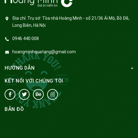
Địa chỉ:
Trụ sở: Tòa nhà Hoàng Minh - số 21/36 Ái Mộ, Bồ Đề,
Long Biên, Hà Nội
0946 440 008
hoangminhquatang@gmail.com
HƯỚNG DẪN
KẾT NỐI VỚI CHÚNG TÔI
BẢN ĐỒ