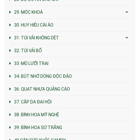
29. MÓC KHOÁ
30. HUY HIỆU CÀI ÁO
31. TÚI VẢI KHÔNG DỆT
32. TÚI VẢI BỐ
33. MŨ LƯỠI TRAI
34. BÚT NHỚ DÒNG ĐỘC ĐÁO
36. QUẠT NHỰA QUẢNG CÁO
37. CẶP DA ĐẠI HỘI
38. BÌNH HOA MỸ NGHỆ
39. BÌNH HOA SỨ TRẮNG