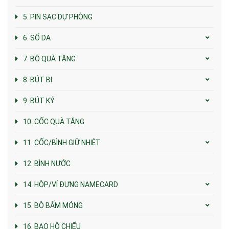
5. PIN SẠC DỰ PHÒNG
6. SỔ DA
7. BỘ QUÀ TẶNG
8. BÚT BI
9. BÚT KÝ
10. CỐC QUÀ TẶNG
11. CỐC/BÌNH GIỮ NHIỆT
12. BÌNH NƯỚC
14. HỘP/VÍ ĐỰNG NAMECARD
15. BỘ BẤM MÓNG
16. BAO HỘ CHIẾU