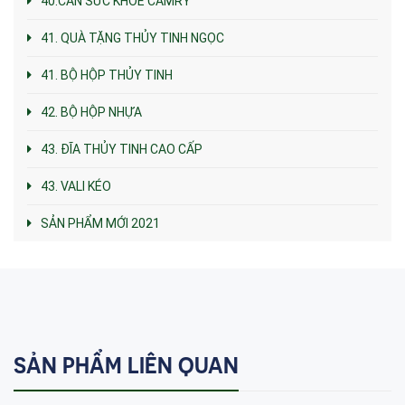
40.CÂN SỨC KHỎE CAMRY
41. QUÀ TẶNG THỦY TINH NGỌC
41. BỘ HỘP THỦY TINH
42. BỘ HỘP NHỰA
43. ĐĨA THỦY TINH CAO CẤP
43. VALI KÉO
SẢN PHẨM MỚI 2021
SẢN PHẨM LIÊN QUAN