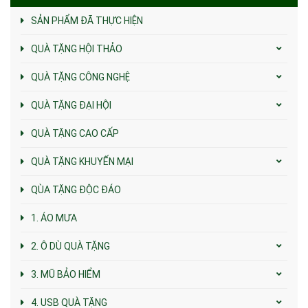
SẢN PHẨM ĐÃ THỰC HIỆN
QUÀ TẶNG HỘI THẢO
QUÀ TẶNG CÔNG NGHỆ
QUÀ TẶNG ĐẠI HỘI
QUÀ TẶNG CAO CẤP
QUÀ TẶNG KHUYẾN MẠI
QÙA TẶNG ĐỘC ĐÁO
1. ÁO MƯA
2. Ô DÙ QUÀ TẶNG
3. MŨ BẢO HIỂM
4. USB QUÀ TẶNG