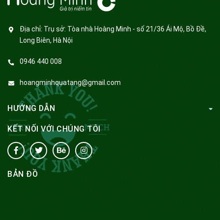
Địa chỉ:
Trụ sở: Tòa nhà Hoàng Minh - số 21/36 Ái Mộ, Bồ Đề,
Long Biên, Hà Nội
0946 440 008
hoangminhquatang@gmail.com
HƯỚNG DẪN
KẾT NỐI VỚI CHÚNG TÔI
BẢN ĐỒ