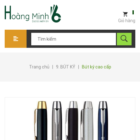
Giỏ hàng
Trang chủ
|
9. BÚT KÝ
|
Bút ký cao cấp