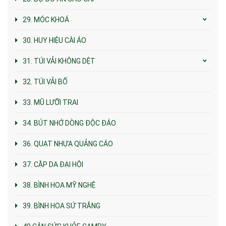
29. MÓC KHOÁ
30. HUY HIỆU CÀI ÁO
31. TÚI VẢI KHÔNG DỆT
32. TÚI VẢI BỐ
33. MŨ LƯỠI TRAI
34. BÚT NHỚ DÒNG ĐỘC ĐÁO
36. QUẠT NHỰA QUẢNG CÁO
37. CẶP DA ĐẠI HỘI
38. BÌNH HOA MỸ NGHỆ
39. BÌNH HOA SỨ TRẮNG