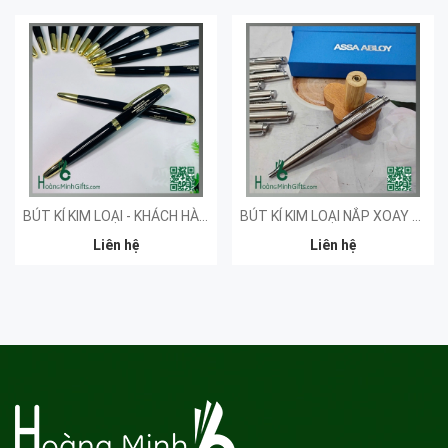
BÚT KÍ KIM LOẠI - KHÁCH HÀNG ĐẠI HỘI NGHIÊN CỨU
BÚT KÍ KIM LOẠI NẮP XOAY KHẮC LOGO - KHÁCH HÀNG ASSA ABLOY
Liên hệ
Liên hệ