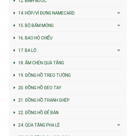
12. BÌNH NƯỚC
14. HỘP/VÍ ĐỰNG NAMECARD
15. BỘ BẤM MÓNG
16. BAO HỘ CHIẾU
17. BA LÔ
18. ẤM CHÉN QUÀ TẶNG
19. ĐỒNG HỒ TREO TƯỜNG
20. ĐỒNG HỒ ĐEO TAY
21. ĐỒNG HỒ TRANH GHÉP
22. ĐỒNG HỒ ĐỂ BÀN
24. QÙA TẶNG PHA LÊ