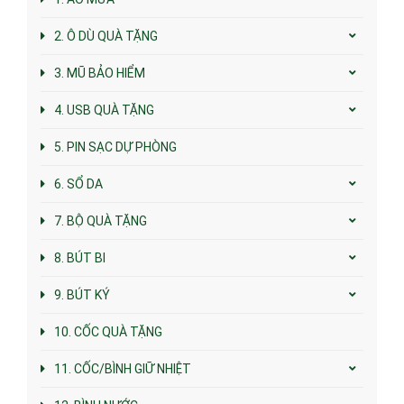
2. Ô DÙ QUÀ TẶNG
3. MŨ BẢO HIỂM
4. USB QUÀ TẶNG
5. PIN SẠC DỰ PHÒNG
6. SỔ DA
7. BỘ QUÀ TẶNG
8. BÚT BI
9. BÚT KÝ
10. CỐC QUÀ TẶNG
11. CỐC/BÌNH GIỮ NHIỆT