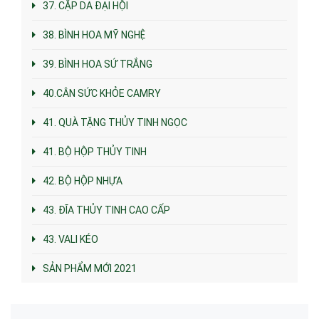
37. CẶP DA ĐẠI HỘI
38. BÌNH HOA MỸ NGHỆ
39. BÌNH HOA SỨ TRẮNG
40.CÂN SỨC KHỎE CAMRY
41. QUÀ TẶNG THỦY TINH NGỌC
41. BỘ HỘP THỦY TINH
42. BỘ HỘP NHỰA
43. ĐĨA THỦY TINH CAO CẤP
43. VALI KÉO
SẢN PHẨM MỚI 2021