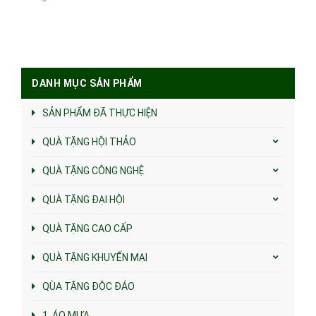
DANH MỤC SẢN PHẨM
SẢN PHẨM ĐÃ THỰC HIỆN
QUÀ TẶNG HỘI THẢO
QUÀ TẶNG CÔNG NGHỆ
QUÀ TẶNG ĐẠI HỘI
QUÀ TẶNG CAO CẤP
QUÀ TẶNG KHUYẾN MẠI
QÙA TẶNG ĐỘC ĐÁO
1. ÁO MƯA