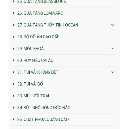
25. QUÀ TẶNG GLASSLOCK
26. QUÀ TẶNG LUMINARC
27. QUÀ TẶNG THỦY TINH OCEAN
28. BỘ ĐỒ ĂN CAO CẤP
29. MÓC KHOÁ
30. HUY HIỆU CÀI ÁO
31. TÚI VẢI KHÔNG DỆT
32. TÚI VẢI BỐ
33. MŨ LƯỠI TRAI
34. BÚT NHỚ DÒNG ĐỘC ĐÁO
36. QUẠT NHỰA QUẢNG CÁO