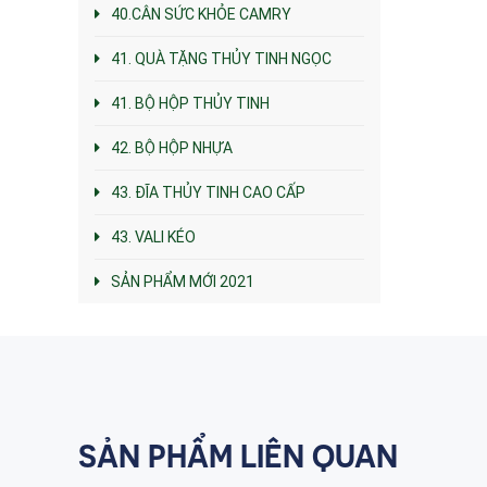
40.CÂN SỨC KHỎE CAMRY
41. QUÀ TẶNG THỦY TINH NGỌC
41. BỘ HỘP THỦY TINH
42. BỘ HỘP NHỰA
43. ĐĨA THỦY TINH CAO CẤP
43. VALI KÉO
SẢN PHẨM MỚI 2021
SẢN PHẨM LIÊN QUAN