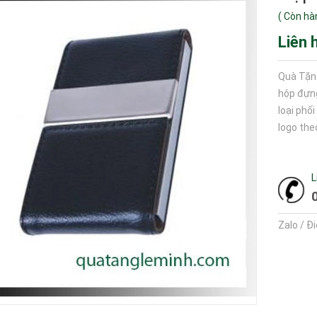
(
Còn hà
Liên 
Quà Tặn
hộp đựn
loại phố
logo the
L
Zalo / Đ