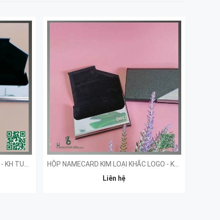
HỘP ĐỰNG NAMECARD CAO CẤP - KH TUMYS HOMES
HỘP NAMECARD KIM LOẠI KHẮC LOGO - KHÁCH HÀNG DELL TECHNOLOGIES
Liên hệ