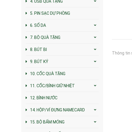
4. USB QUÀ TẶNG
5. PIN SẠC DỰ PHÒNG
6. SỔ DA
7. BỘ QUÀ TẶNG
8. BÚT BI
Thông tin 
9. BÚT KÝ
10. CỐC QUÀ TẶNG
11. CỐC/BÌNH GIỮ NHIỆT
12. BÌNH NƯỚC
14. HỘP/VÍ ĐỰNG NAMECARD
15. BỘ BẤM MÓNG