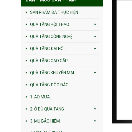
SẢN PHẨM ĐÃ THỰC HIỆN
QUÀ TẶNG HỘI THẢO
QUÀ TẶNG CÔNG NGHỆ
QUÀ TẶNG ĐẠI HỘI
QUÀ TẶNG CAO CẤP
QUÀ TẶNG KHUYẾN MẠI
QÙA TẶNG ĐỘC ĐÁO
1. ÁO MƯA
2. Ô DÙ QUÀ TẶNG
3. MŨ BẢO HIỂM