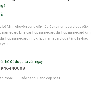
ng
)
hệ
g Lê Minh chuyên cung cấp hộp đựng namecard cao cấp,
g namecard kim loại, hộp namecard da, hộp namecard kim
i da, hộp namecard innox, hộp namecard quà tặng In khắc
o yêu
iên hệ để được tư vấn ngay
0946440008
iện thoại
Bảo hành: Đang cập nhật