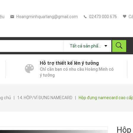
iệu
Hoangminhquatang@gmail.com
02473 000 676
Cá
Tất cả sản phẩm
Hỗ trợ thiết kế lên ý tưởng
Chỉ cần bạn có nhu cầu Hoàng Minh có
ý tưởng
ng chủ
|
14. HỘP/VÍ ĐỰNG NAMECARD
|
Hộp đựng namecard cao cấp
Hộp 