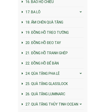
16. BAO HỘ CHIẾU
17. BA LÔ
18. ẤM CHÉN QUÀ TẶNG
19. ĐỒNG HỒ TREO TƯỜNG
20. ĐỒNG HỒ ĐEO TAY
21. ĐỒNG HỒ TRANH GHÉP
22. ĐỒNG HỒ ĐỂ BÀN
24. QÙA TẶNG PHA LÊ
25. QUÀ TẶNG GLASSLOCK
26. QUÀ TẶNG LUMINARC
27. QUÀ TẶNG THỦY TINH OCEAN