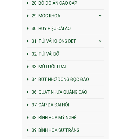
28. BỘ ĐỒ ĂN CAO CẤP
29. MÓC KHOÁ
30. HUY HIỆU CÀI ÁO
31. TÚI VẢI KHÔNG DỆT
32. TÚI VẢI BỐ
33. MŨ LƯỠI TRAI
34. BÚT NHỚ DÒNG ĐỘC ĐÁO
36. QUẠT NHỰA QUẢNG CÁO
37. CẶP DA ĐẠI HỘI
38. BÌNH HOA MỸ NGHỆ
39. BÌNH HOA SỨ TRẮNG