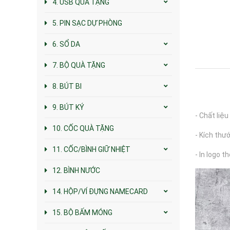
4. USB QUÀ TẶNG
5. PIN SẠC DỰ PHÒNG
6. SỔ DA
7. BỘ QUÀ TẶNG
8. BÚT BI
9. BÚT KÝ
- Chất liệu 
10. CỐC QUÀ TẶNG
- Kích thướ
11. CỐC/BÌNH GIỮ NHIỆT
- In logo t
12. BÌNH NƯỚC
14. HỘP/VÍ ĐỰNG NAMECARD
15. BỘ BẤM MÓNG