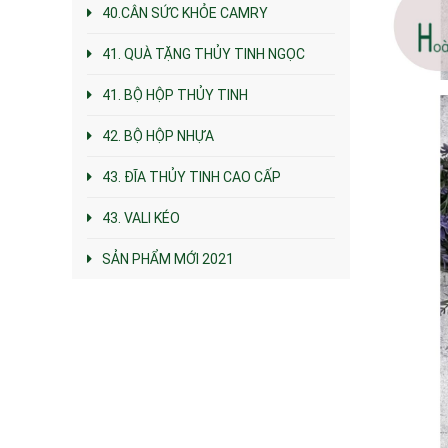
40.CÂN SỨC KHỎE CAMRY
41. QUÀ TẶNG THỦY TINH NGỌC
41. BỘ HỘP THỦY TINH
42. BỘ HỘP NHỰA
43. ĐĨA THỦY TINH CAO CẤP
43. VALI KÉO
SẢN PHẨM MỚI 2021