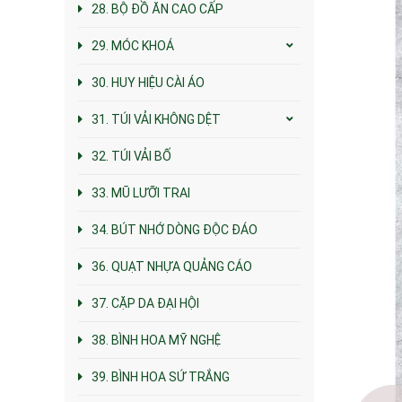
28. BỘ ĐỒ ĂN CAO CẤP
29. MÓC KHOÁ
30. HUY HIỆU CÀI ÁO
31. TÚI VẢI KHÔNG DỆT
32. TÚI VẢI BỐ
33. MŨ LƯỠI TRAI
34. BÚT NHỚ DÒNG ĐỘC ĐÁO
36. QUẠT NHỰA QUẢNG CÁO
37. CẶP DA ĐẠI HỘI
38. BÌNH HOA MỸ NGHỆ
39. BÌNH HOA SỨ TRẮNG