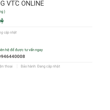
G VTC ONLINE
ng
)
hệ
ng cập nhật
iên hệ để được tư vấn ngay
0946440008
iện thoại
Bảo hành: Đang cập nhật