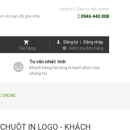
Hotline / Zalo tư vấn online
0946 440 008
m ơn bạn đã ghé nhà
Đăng ký
Đăng nhập
Giỏ hàng
Kiểm tra đơn hàng
Tư vấn nhiệt tình
Khách hàng hài lòng là hạnh phúc của
chúng tôi
C ONLINE
 CHUỘT IN LOGO - KHÁCH