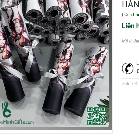
HÀN
(
Còn hà
Liên 
Mô tả đa
L
Zalo / Đ