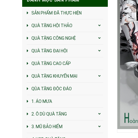
SẢN PHẨM ĐÃ THỰC HIỆN
QUÀ TẶNG HỘI THẢO
QUÀ TẶNG CÔNG NGHỆ
QUÀ TẶNG ĐẠI HỘI
QUÀ TẶNG CAO CẤP
QUÀ TẶNG KHUYẾN MẠI
QÙA TẶNG ĐỘC ĐÁO
1. ÁO MƯA
2. Ô DÙ QUÀ TẶNG
3. MŨ BẢO HIỂM