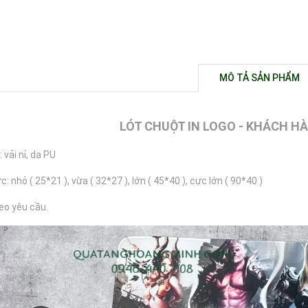
MÔ TẢ SẢN PHẨM
LÓT CHUỘT IN LOGO - KHÁCH H
: vải nỉ, da PU
c: nhỏ ( 25*21 ), vừa ( 32*27 ), lớn ( 45*40 ), cực lớn ( 90*40 )
heo yêu cầu.