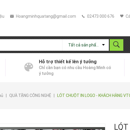
iệu
Hoangminhquatang@gmail.com
02473 000 676
Cá
Tất cả sản phẩm
Hỗ trợ thiết kế lên ý tưởng
Chỉ cần bạn có nhu cầu Hoàng Minh có
ý tưởng
hủ
|
QUÀ TẶNG CÔNG NGHỆ
|
LÓT CHUỘT IN LOGO - KHÁCH HÀNG VT
LÓT