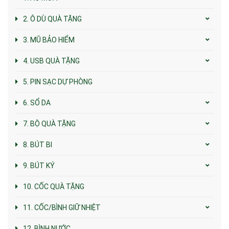
2. Ô DÙ QUÀ TẶNG
3. MŨ BẢO HIỂM
4. USB QUÀ TẶNG
5. PIN SẠC DỰ PHÒNG
6. SỔ DA
7. BỘ QUÀ TẶNG
8. BÚT BI
9. BÚT KÝ
10. CỐC QUÀ TẶNG
11. CỐC/BÌNH GIỮ NHIỆT
12. BÌNH NƯỚC