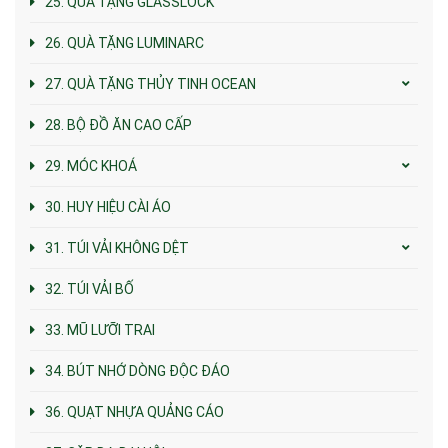
25. QUÀ TẶNG GLASSLOCK
26. QUÀ TẶNG LUMINARC
27. QUÀ TẶNG THỦY TINH OCEAN
28. BỘ ĐỒ ĂN CAO CẤP
29. MÓC KHOÁ
30. HUY HIỆU CÀI ÁO
31. TÚI VẢI KHÔNG DỆT
32. TÚI VẢI BỐ
33. MŨ LƯỠI TRAI
34. BÚT NHỚ DÒNG ĐỘC ĐÁO
36. QUẠT NHỰA QUẢNG CÁO