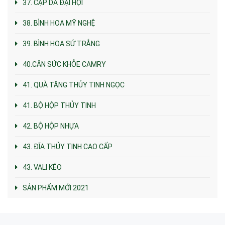
37. CẶP DA ĐẠI HỘI
38. BÌNH HOA MỸ NGHỆ
39. BÌNH HOA SỨ TRẮNG
40.CÂN SỨC KHỎE CAMRY
41. QUÀ TẶNG THỦY TINH NGỌC
41. BỘ HỘP THỦY TINH
42. BỘ HỘP NHỰA
43. ĐĨA THỦY TINH CAO CẤP
43. VALI KÉO
SẢN PHẨM MỚI 2021