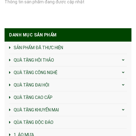
Thông tin sản phẩm đang được cập nhật
DANH MỤC SẢN PHẨM
SẢN PHẨM ĐÃ THỰC HIỆN
QUÀ TẶNG HỘI THẢO
QUÀ TẶNG CÔNG NGHỆ
QUÀ TẶNG ĐẠI HỘI
QUÀ TẶNG CAO CẤP
QUÀ TẶNG KHUYẾN MẠI
QÙA TẶNG ĐỘC ĐÁO
1. ÁO MƯA