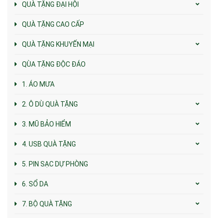
QUÀ TẶNG ĐẠI HỘI
QUÀ TẶNG CAO CẤP
QUÀ TẶNG KHUYẾN MẠI
QÙA TẶNG ĐỘC ĐÁO
1. ÁO MƯA
2. Ô DÙ QUÀ TẶNG
3. MŨ BẢO HIỂM
4. USB QUÀ TẶNG
5. PIN SẠC DỰ PHÒNG
6. SỔ DA
7. BỘ QUÀ TẶNG