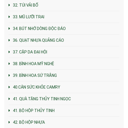
32. TÚI VẢI BỐ
33. MŨ LƯỠI TRAI
34. BÚT NHỚ DÒNG ĐỘC ĐÁO
36. QUẠT NHỰA QUẢNG CÁO
37. CẶP DA ĐẠI HỘI
38. BÌNH HOA MỸ NGHỆ
39. BÌNH HOA SỨ TRẮNG
40.CÂN SỨC KHỎE CAMRY
41. QUÀ TẶNG THỦY TINH NGỌC
41. BỘ HỘP THỦY TINH
42. BỘ HỘP NHỰA