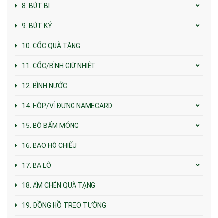
8. BÚT BI
9. BÚT KÝ
10. CỐC QUÀ TẶNG
11. CỐC/BÌNH GIỮ NHIỆT
12. BÌNH NƯỚC
14. HỘP/VÍ ĐỰNG NAMECARD
15. BỘ BẤM MÓNG
16. BAO HỘ CHIẾU
17. BA LÔ
18. ẤM CHÉN QUÀ TẶNG
19. ĐỒNG HỒ TREO TƯỜNG