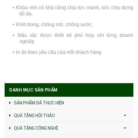
+ Khóa nón có khả năng chịu lực mạnh, sức chịu đựng
tối đa.
+ Kính trong, chống mờ, chống sước
+ Màu sắc được thiết kế phù hợp với từng doanh
nghiệp
+ In ấn theo yêu cầu của mỗi khách hàng
DANH MỤC SẢN PHẨM
SẢN PHẨM ĐÃ THỰC HIỆN
QUÀ TẶNG HỘI THẢO
QUÀ TẶNG CÔNG NGHỆ