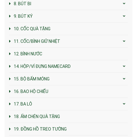
8. BÚT BI
9. BÚT KÝ
10. CỐC QUÀ TẶNG
11. CỐC/BÌNH GIỮ NHIỆT
12. BÌNH NƯỚC
14. HỘP/VÍ ĐỰNG NAMECARD
15. BỘ BẤM MÓNG
16. BAO HỘ CHIẾU
17. BA LÔ
18. ẤM CHÉN QUÀ TẶNG
19. ĐỒNG HỒ TREO TƯỜNG