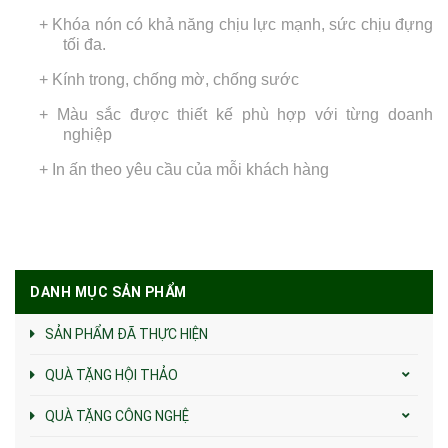
+ Khóa nón có khả năng chịu lực mạnh, sức chịu đựng
tối đa.
+ Kính trong, chống mờ, chống sước
+ Màu sắc được thiết kế phù hợp với từng doanh
nghiệp
+ In ấn theo yêu cầu của mỗi khách hàng
DANH MỤC SẢN PHẨM
SẢN PHẨM ĐÃ THỰC HIỆN
QUÀ TẶNG HỘI THẢO
QUÀ TẶNG CÔNG NGHỆ