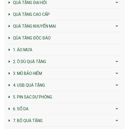
QUÀ TẶNG ĐẠI HỘI
QUÀ TẶNG CAO CẤP
QUÀ TẶNG KHUYẾN MẠI
QÙA TẶNG ĐỘC ĐÁO
1. ÁO MƯA
2. Ô DÙ QUÀ TẶNG
3. MŨ BẢO HIỂM
4. USB QUÀ TẶNG
5. PIN SẠC DỰ PHÒNG
6. SỔ DA
7. BỘ QUÀ TẶNG