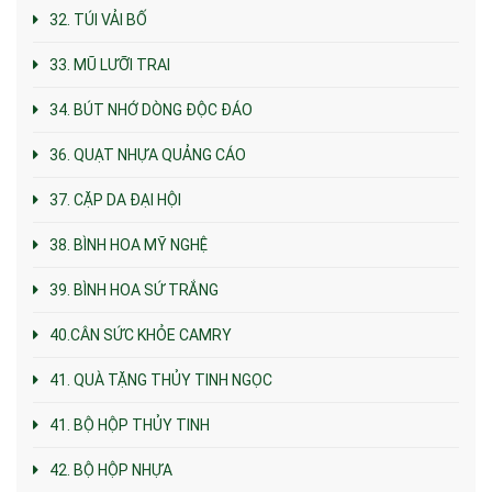
32. TÚI VẢI BỐ
33. MŨ LƯỠI TRAI
34. BÚT NHỚ DÒNG ĐỘC ĐÁO
36. QUẠT NHỰA QUẢNG CÁO
37. CẶP DA ĐẠI HỘI
38. BÌNH HOA MỸ NGHỆ
39. BÌNH HOA SỨ TRẮNG
40.CÂN SỨC KHỎE CAMRY
41. QUÀ TẶNG THỦY TINH NGỌC
41. BỘ HỘP THỦY TINH
42. BỘ HỘP NHỰA