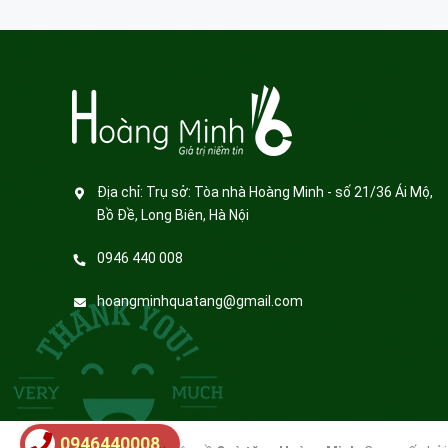
Địa chỉ:
Trụ sở: Tòa nhà Hoàng Minh - số 21/36 Ái Mộ,
Bồ Đề, Long Biên, Hà Nội
0946 440 008
hoangminhquatang@gmail.com
0946440008