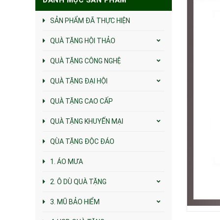
SẢN PHẨM ĐÃ THỰC HIỆN
QUÀ TẶNG HỘI THẢO
QUÀ TẶNG CÔNG NGHỆ
QUÀ TẶNG ĐẠI HỘI
QUÀ TẶNG CAO CẤP
QUÀ TẶNG KHUYẾN MẠI
QÙA TẶNG ĐỘC ĐÁO
1. ÁO MƯA
2. Ô DÙ QUÀ TẶNG
3. MŨ BẢO HIỂM