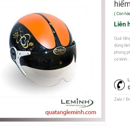
hiểm
(
Còn hà
Liên 
Quà tặng
dùng là
phong ph
có kính...
L
Zalo / Đ