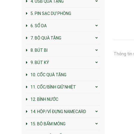
4. USB QUÀ TẶNG
5. PIN SẠC DỰ PHÒNG
6. SỔ DA
7. BỘ QUÀ TẶNG
8. BÚT BI
Thông tin 
9. BÚT KÝ
10. CỐC QUÀ TẶNG
11. CỐC/BÌNH GIỮ NHIỆT
12. BÌNH NƯỚC
14. HỘP/VÍ ĐỰNG NAMECARD
15. BỘ BẤM MÓNG