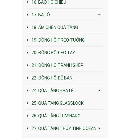
16. BAO HỘ CHIẾU
17. BA LÔ
18. ẤM CHÉN QUÀ TẶNG
19. ĐỒNG HỒ TREO TƯỜNG
20. ĐỒNG HỒ ĐEO TAY
21. ĐỒNG HỒ TRANH GHÉP
22. ĐỒNG HỒ ĐỂ BÀN
24. QÙA TẶNG PHA LÊ
25. QUÀ TẶNG GLASSLOCK
26. QUÀ TẶNG LUMINARC
27. QUÀ TẶNG THỦY TINH OCEAN