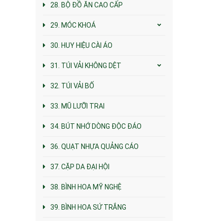
28. BỘ ĐỒ ĂN CAO CẤP
29. MÓC KHOÁ
30. HUY HIỆU CÀI ÁO
31. TÚI VẢI KHÔNG DỆT
32. TÚI VẢI BỐ
33. MŨ LƯỠI TRAI
34. BÚT NHỚ DÒNG ĐỘC ĐÁO
36. QUẠT NHỰA QUẢNG CÁO
37. CẶP DA ĐẠI HỘI
38. BÌNH HOA MỸ NGHỆ
39. BÌNH HOA SỨ TRẮNG