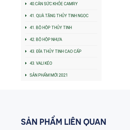
40.CÂN SỨC KHỎE CAMRY
41. QUÀ TẶNG THỦY TINH NGỌC
41. BỘ HỘP THỦY TINH
42. BỘ HỘP NHỰA
43. ĐĨA THỦY TINH CAO CẤP
43. VALI KÉO
SẢN PHẨM MỚI 2021
SẢN PHẨM LIÊN QUAN