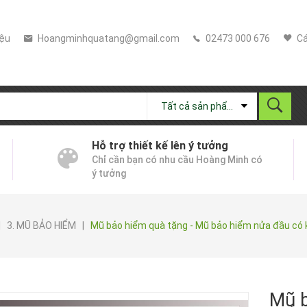
iệu
Hoangminhquatang@gmail.com
02473 000 676
Cá
Tất cả sản phẩm
Hỗ trợ thiết kế lên ý tưởng
Chỉ cần bạn có nhu cầu Hoàng Minh có
ý tưởng
|
3. MŨ BẢO HIỂM
|
Mũ bảo hiểm quà tặng - Mũ bảo hiểm nửa đầu có 
Mũ b