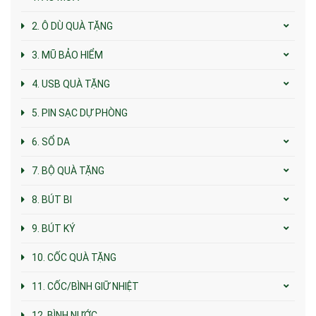
2. Ô DÙ QUÀ TẶNG
3. MŨ BẢO HIỂM
4. USB QUÀ TẶNG
5. PIN SẠC DỰ PHÒNG
6. SỔ DA
7. BỘ QUÀ TẶNG
8. BÚT BI
9. BÚT KÝ
10. CỐC QUÀ TẶNG
11. CỐC/BÌNH GIỮ NHIỆT
12. BÌNH NƯỚC