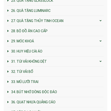
25. QUÀ TẶNG GLASSLOCK
26. QUÀ TẶNG LUMINARC
27. QUÀ TẶNG THỦY TINH OCEAN
28. BỘ ĐỒ ĂN CAO CẤP
29. MÓC KHOÁ
30. HUY HIỆU CÀI ÁO
31. TÚI VẢI KHÔNG DỆT
32. TÚI VẢI BỐ
33. MŨ LƯỠI TRAI
34. BÚT NHỚ DÒNG ĐỘC ĐÁO
36. QUẠT NHỰA QUẢNG CÁO