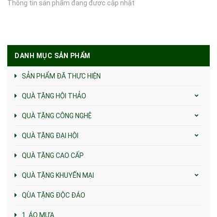
Thông tin sản phẩm đang được cập nhật
DANH MỤC SẢN PHẨM
SẢN PHẨM ĐÃ THỰC HIỆN
QUÀ TẶNG HỘI THẢO
QUÀ TẶNG CÔNG NGHỆ
QUÀ TẶNG ĐẠI HỘI
QUÀ TẶNG CAO CẤP
QUÀ TẶNG KHUYẾN MẠI
QÙA TẶNG ĐỘC ĐÁO
1. ÁO MƯA