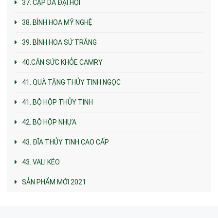
37. CẶP DA ĐẠI HỘI
38. BÌNH HOA MỸ NGHỆ
39. BÌNH HOA SỨ TRẮNG
40.CÂN SỨC KHỎE CAMRY
41. QUÀ TẶNG THỦY TINH NGỌC
41. BỘ HỘP THỦY TINH
42. BỘ HỘP NHỰA
43. ĐĨA THỦY TINH CAO CẤP
43. VALI KÉO
SẢN PHẨM MỚI 2021