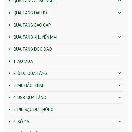
QUÀ TẶNG CÔNG NGHỆ
QUÀ TẶNG ĐẠI HỘI
QUÀ TẶNG CAO CẤP
QUÀ TẶNG KHUYẾN MẠI
QÙA TẶNG ĐỘC ĐÁO
1. ÁO MƯA
2. Ô DÙ QUÀ TẶNG
3. MŨ BẢO HIỂM
4. USB QUÀ TẶNG
5. PIN SẠC DỰ PHÒNG
6. SỔ DA