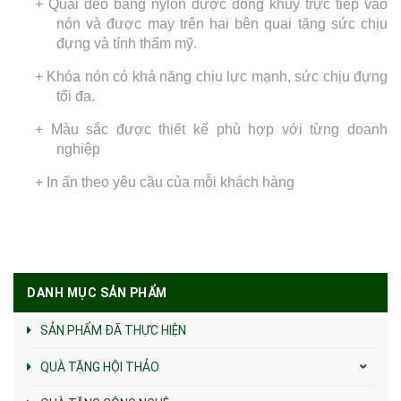
+ Quai đeo bằng nylon được đóng khuy trực tiếp vào
nón và được may trên hai bên quai tăng sức chịu
đựng và tính thẩm mỹ.
+ Khóa nón có khả năng chịu lực mạnh, sức chịu đựng
tối đa.
+ Màu sắc được thiết kế phù hợp với từng doanh
nghiệp
+ In ấn theo yêu cầu của mỗi khách hàng
DANH MỤC SẢN PHẨM
SẢN PHẨM ĐÃ THỰC HIỆN
QUÀ TẶNG HỘI THẢO