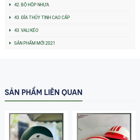
42. BỘ HỘP NHỰA
43. ĐĨA THỦY TINH CAO CẤP
43. VALI KÉO
SẢN PHẨM MỚI 2021
SẢN PHẨM LIÊN QUAN