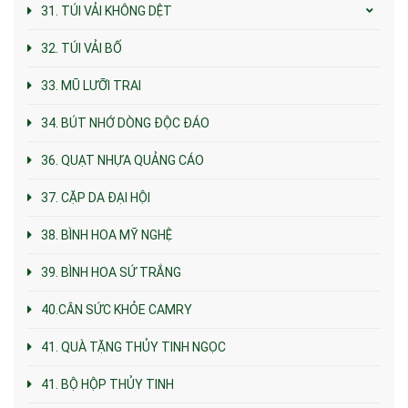
31. TÚI VẢI KHÔNG DỆT
32. TÚI VẢI BỐ
33. MŨ LƯỠI TRAI
34. BÚT NHỚ DÒNG ĐỘC ĐÁO
36. QUẠT NHỰA QUẢNG CÁO
37. CẶP DA ĐẠI HỘI
38. BÌNH HOA MỸ NGHỆ
39. BÌNH HOA SỨ TRẮNG
40.CÂN SỨC KHỎE CAMRY
41. QUÀ TẶNG THỦY TINH NGỌC
41. BỘ HỘP THỦY TINH