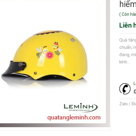
hiểm
(
Còn hà
Liên 
Quà tặng
chuẩn, 
đang, mũ
kính...
L
Zalo / Đ