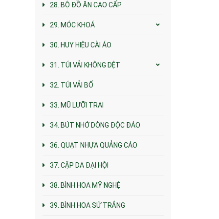
28. BỘ ĐỒ ĂN CAO CẤP
29. MÓC KHOÁ
30. HUY HIỆU CÀI ÁO
31. TÚI VẢI KHÔNG DỆT
32. TÚI VẢI BỐ
33. MŨ LƯỠI TRAI
34. BÚT NHỚ DÒNG ĐỘC ĐÁO
36. QUẠT NHỰA QUẢNG CÁO
37. CẶP DA ĐẠI HỘI
38. BÌNH HOA MỸ NGHỆ
39. BÌNH HOA SỨ TRẮNG