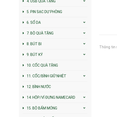
4. USB QUÀ TẶNG
5. PIN SẠC DỰ PHÒNG
6. SỔ DA
7. BỘ QUÀ TẶNG
8. BÚT BI
Thông tin 
9. BÚT KÝ
10. CỐC QUÀ TẶNG
11. CỐC/BÌNH GIỮ NHIỆT
12. BÌNH NƯỚC
14. HỘP/VÍ ĐỰNG NAMECARD
15. BỘ BẤM MÓNG