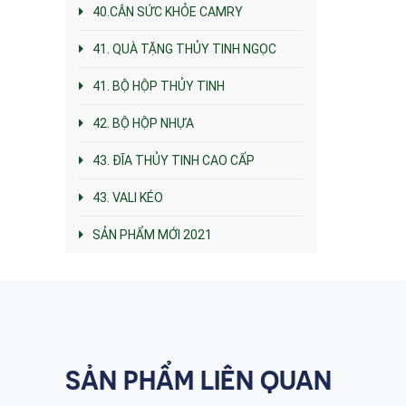
40.CÂN SỨC KHỎE CAMRY
41. QUÀ TẶNG THỦY TINH NGỌC
41. BỘ HỘP THỦY TINH
42. BỘ HỘP NHỰA
43. ĐĨA THỦY TINH CAO CẤP
43. VALI KÉO
SẢN PHẨM MỚI 2021
SẢN PHẨM LIÊN QUAN