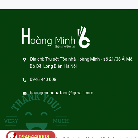
Địa chỉ:
Trụ sở: Tòa nhà Hoàng Minh - số 21/36 Ái Mộ,
Bồ Đề, Long Biên, Hà Nội
0946 440 008
hoangminhquatang@gmail.com
0946440008