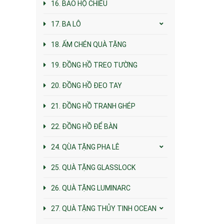
16. BAO HỘ CHIẾU
17. BA LÔ
18. ẤM CHÉN QUÀ TẶNG
19. ĐỒNG HỒ TREO TƯỜNG
20. ĐỒNG HỒ ĐEO TAY
21. ĐỒNG HỒ TRANH GHÉP
22. ĐỒNG HỒ ĐỂ BÀN
24. QÙA TẶNG PHA LÊ
25. QUÀ TẶNG GLASSLOCK
26. QUÀ TẶNG LUMINARC
27. QUÀ TẶNG THỦY TINH OCEAN