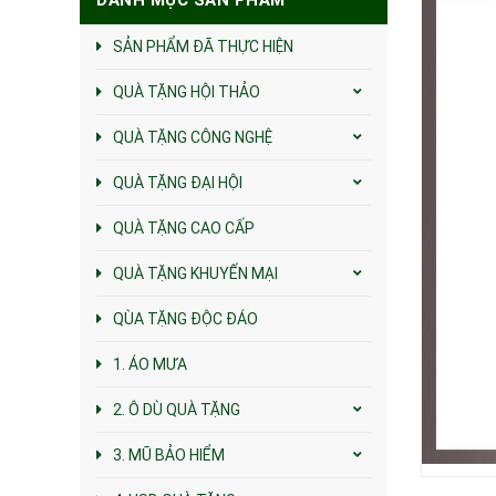
SẢN PHẨM ĐÃ THỰC HIỆN
QUÀ TẶNG HỘI THẢO
QUÀ TẶNG CÔNG NGHỆ
QUÀ TẶNG ĐẠI HỘI
QUÀ TẶNG CAO CẤP
QUÀ TẶNG KHUYẾN MẠI
QÙA TẶNG ĐỘC ĐÁO
1. ÁO MƯA
2. Ô DÙ QUÀ TẶNG
3. MŨ BẢO HIỂM