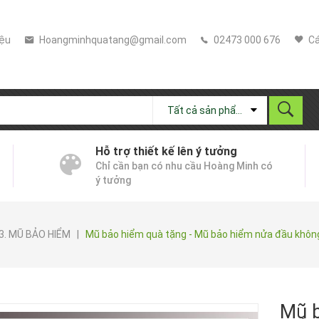
iệu
Hoangminhquatang@gmail.com
02473 000 676
Cá
Tất cả sản phẩm
Hỗ trợ thiết kế lên ý tưởng
Chỉ cần bạn có nhu cầu Hoàng Minh có
ý tưởng
3. MŨ BẢO HIỂM
|
Mũ bảo hiểm quà tặng - Mũ bảo hiểm nửa đầu không
Mũ b