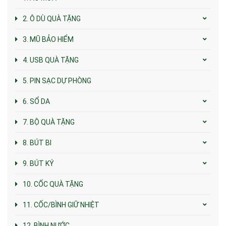
2. Ô DÙ QUÀ TẶNG
3. MŨ BẢO HIỂM
4. USB QUÀ TẶNG
5. PIN SẠC DỰ PHÒNG
6. SỔ DA
7. BỘ QUÀ TẶNG
8. BÚT BI
9. BÚT KÝ
10. CỐC QUÀ TẶNG
11. CỐC/BÌNH GIỮ NHIỆT
12. BÌNH NƯỚC