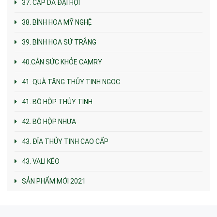
37. CẶP DA ĐẠI HỘI
38. BÌNH HOA MỸ NGHỆ
39. BÌNH HOA SỨ TRẮNG
40.CÂN SỨC KHỎE CAMRY
41. QUÀ TẶNG THỦY TINH NGỌC
41. BỘ HỘP THỦY TINH
42. BỘ HỘP NHỰA
43. ĐĨA THỦY TINH CAO CẤP
43. VALI KÉO
SẢN PHẨM MỚI 2021