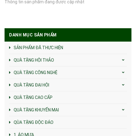
Thông tin sản phẩm đang được cập nhật
DANH MỤC SẢN PHẨM
SẢN PHẨM ĐÃ THỰC HIỆN
QUÀ TẶNG HỘI THẢO
QUÀ TẶNG CÔNG NGHỆ
QUÀ TẶNG ĐẠI HỘI
QUÀ TẶNG CAO CẤP
QUÀ TẶNG KHUYẾN MẠI
QÙA TẶNG ĐỘC ĐÁO
1. ÁO MƯA