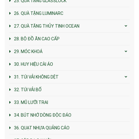
25. QUÀ TẶNG GLASSLOCK
26. QUÀ TẶNG LUMINARC
27. QUÀ TẶNG THỦY TINH OCEAN
28. BỘ ĐỒ ĂN CAO CẤP
29. MÓC KHOÁ
30. HUY HIỆU CÀI ÁO
31. TÚI VẢI KHÔNG DỆT
32. TÚI VẢI BỐ
33. MŨ LƯỠI TRAI
34. BÚT NHỚ DÒNG ĐỘC ĐÁO
36. QUẠT NHỰA QUẢNG CÁO