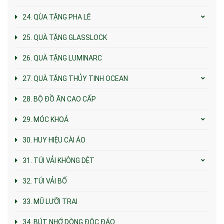
24. QÙA TẶNG PHA LÊ
25. QUÀ TẶNG GLASSLOCK
26. QUÀ TẶNG LUMINARC
27. QUÀ TẶNG THỦY TINH OCEAN
28. BỘ ĐỒ ĂN CAO CẤP
29. MÓC KHOÁ
30. HUY HIỆU CÀI ÁO
31. TÚI VẢI KHÔNG DỆT
32. TÚI VẢI BỐ
33. MŨ LƯỠI TRAI
34. BÚT NHỚ DÒNG ĐỘC ĐÁO