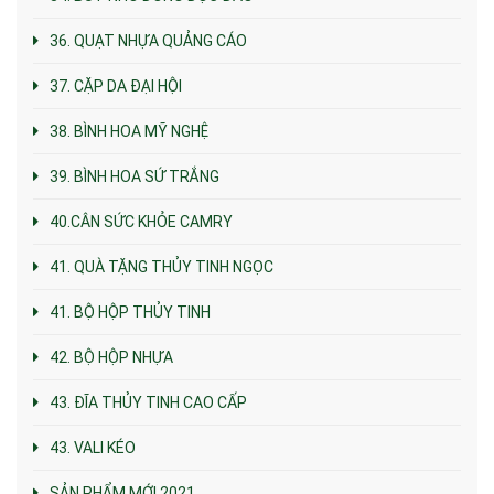
36. QUẠT NHỰA QUẢNG CÁO
37. CẶP DA ĐẠI HỘI
38. BÌNH HOA MỸ NGHỆ
39. BÌNH HOA SỨ TRẮNG
40.CÂN SỨC KHỎE CAMRY
41. QUÀ TẶNG THỦY TINH NGỌC
41. BỘ HỘP THỦY TINH
42. BỘ HỘP NHỰA
43. ĐĨA THỦY TINH CAO CẤP
43. VALI KÉO
SẢN PHẨM MỚI 2021