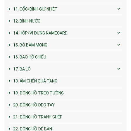
11. CỐC/BÌNH GIỮ NHIỆT
12. BÌNH NƯỚC
14. HỘP/VÍ ĐỰNG NAMECARD
15. BỘ BẤM MÓNG
16. BAO HỘ CHIẾU
17. BA LÔ
18. ẤM CHÉN QUÀ TẶNG
19. ĐỒNG HỒ TREO TƯỜNG
20. ĐỒNG HỒ ĐEO TAY
21. ĐỒNG HỒ TRANH GHÉP
22. ĐỒNG HỒ ĐỂ BÀN