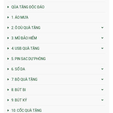
QÙA TẶNG ĐỘC ĐÁO
1. ÁO MƯA
2. Ô DÙ QUÀ TẶNG
3. MŨ BẢO HIỂM
4. USB QUÀ TẶNG
5. PIN SẠC DỰ PHÒNG
6. SỔ DA
7. BỘ QUÀ TẶNG
8. BÚT BI
9. BÚT KÝ
10. CỐC QUÀ TẶNG