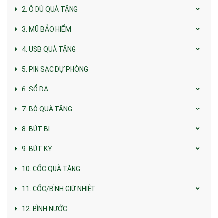
2. Ô DÙ QUÀ TẶNG
3. MŨ BẢO HIỂM
4. USB QUÀ TẶNG
5. PIN SẠC DỰ PHÒNG
6. SỔ DA
7. BỘ QUÀ TẶNG
8. BÚT BI
9. BÚT KÝ
10. CỐC QUÀ TẶNG
11. CỐC/BÌNH GIỮ NHIỆT
12. BÌNH NƯỚC