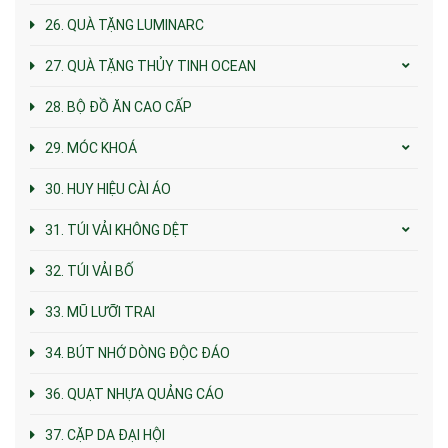
26. QUÀ TẶNG LUMINARC
27. QUÀ TẶNG THỦY TINH OCEAN
28. BỘ ĐỒ ĂN CAO CẤP
29. MÓC KHOÁ
30. HUY HIỆU CÀI ÁO
31. TÚI VẢI KHÔNG DỆT
32. TÚI VẢI BỐ
33. MŨ LƯỠI TRAI
34. BÚT NHỚ DÒNG ĐỘC ĐÁO
36. QUẠT NHỰA QUẢNG CÁO
37. CẶP DA ĐẠI HỘI