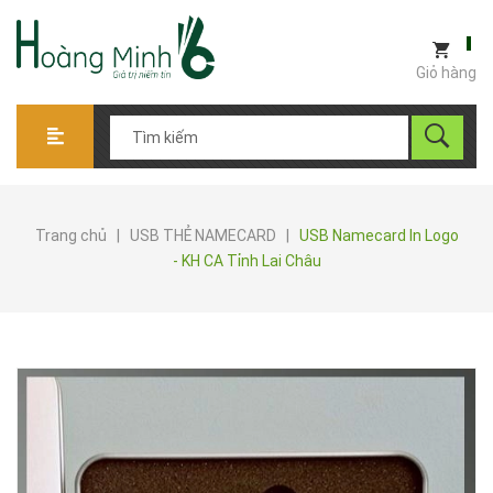
Giỏ hàng
Trang chủ
|
USB THẺ NAMECARD
|
USB Namecard In Logo
- KH CA Tỉnh Lai Châu