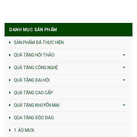
DANH MỤC SẢN PHẨM
SẢN PHẨM ĐÃ THỰC HIỆN
QUÀ TẶNG HỘI THẢO
QUÀ TẶNG CÔNG NGHỆ
QUÀ TẶNG ĐẠI HỘI
QUÀ TẶNG CAO CẤP
QUÀ TẶNG KHUYẾN MẠI
QÙA TẶNG ĐỘC ĐÁO
1. ÁO MƯA