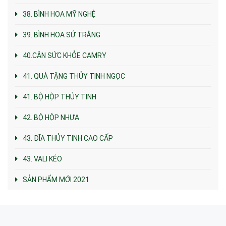
38. BÌNH HOA MỸ NGHỆ
39. BÌNH HOA SỨ TRẮNG
40.CÂN SỨC KHỎE CAMRY
41. QUÀ TẶNG THỦY TINH NGỌC
41. BỘ HỘP THỦY TINH
42. BỘ HỘP NHỰA
43. ĐĨA THỦY TINH CAO CẤP
43. VALI KÉO
SẢN PHẨM MỚI 2021