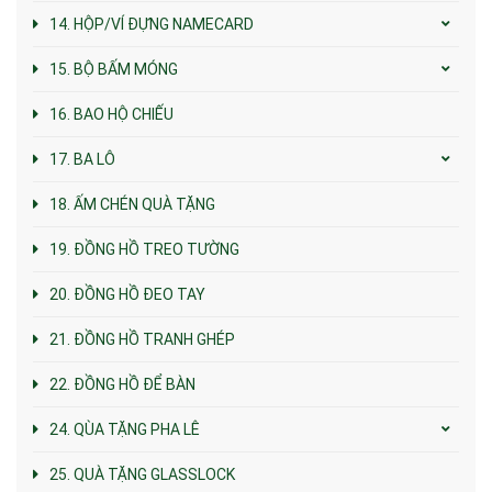
14. HỘP/VÍ ĐỰNG NAMECARD
15. BỘ BẤM MÓNG
16. BAO HỘ CHIẾU
17. BA LÔ
18. ẤM CHÉN QUÀ TẶNG
19. ĐỒNG HỒ TREO TƯỜNG
20. ĐỒNG HỒ ĐEO TAY
21. ĐỒNG HỒ TRANH GHÉP
22. ĐỒNG HỒ ĐỂ BÀN
24. QÙA TẶNG PHA LÊ
25. QUÀ TẶNG GLASSLOCK