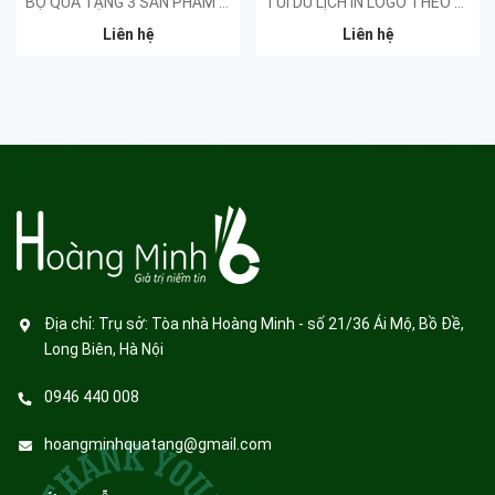
BỘ QUÀ TẶNG 3 SẢN PHẨM - KHÁCH HÀNG SYNAPSE
TÚI DU LỊCH IN LOGO THEO YÊU CẦU
Liên hệ
Liên hệ
Địa chỉ:
Trụ sở: Tòa nhà Hoàng Minh - số 21/36 Ái Mộ, Bồ Đề,
Long Biên, Hà Nội
0946 440 008
hoangminhquatang@gmail.com