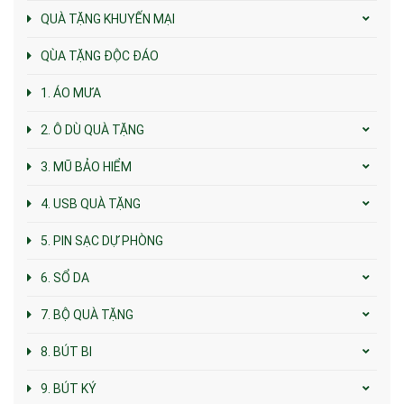
QUÀ TẶNG KHUYẾN MẠI
QÙA TẶNG ĐỘC ĐÁO
1. ÁO MƯA
2. Ô DÙ QUÀ TẶNG
3. MŨ BẢO HIỂM
4. USB QUÀ TẶNG
5. PIN SẠC DỰ PHÒNG
6. SỔ DA
7. BỘ QUÀ TẶNG
8. BÚT BI
9. BÚT KÝ