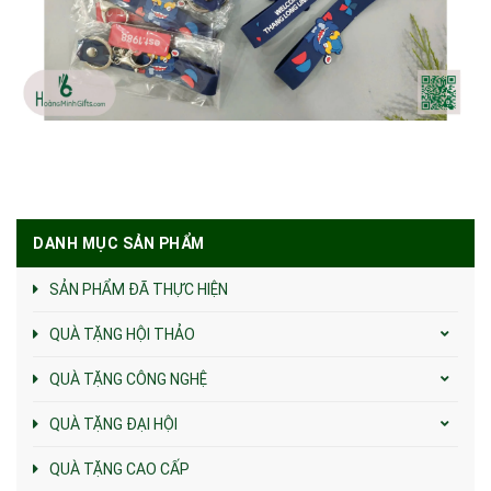
DANH MỤC SẢN PHẨM
SẢN PHẨM ĐÃ THỰC HIỆN
QUÀ TẶNG HỘI THẢO
QUÀ TẶNG CÔNG NGHỆ
QUÀ TẶNG ĐẠI HỘI
QUÀ TẶNG CAO CẤP