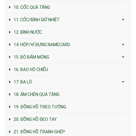
10. CỐC QUÀ TẶNG
11. CỐC/BÌNH GIỮ NHIỆT
12. BÌNH NƯỚC
14. HỘP/VÍ ĐỰNG NAMECARD
15. BỘ BẤM MÓNG
16. BAO HỘ CHIẾU
17. BA LÔ
18. ẤM CHÉN QUÀ TẶNG
19. ĐỒNG HỒ TREO TƯỜNG
20. ĐỒNG HỒ ĐEO TAY
21. ĐỒNG HỒ TRANH GHÉP