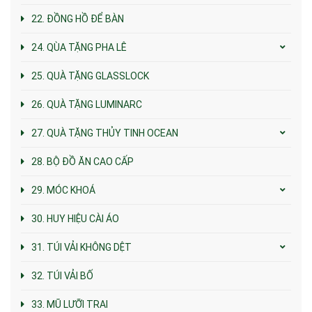
22. ĐỒNG HỒ ĐỂ BÀN
24. QÙA TẶNG PHA LÊ
25. QUÀ TẶNG GLASSLOCK
26. QUÀ TẶNG LUMINARC
27. QUÀ TẶNG THỦY TINH OCEAN
28. BỘ ĐỒ ĂN CAO CẤP
29. MÓC KHOÁ
30. HUY HIỆU CÀI ÁO
31. TÚI VẢI KHÔNG DỆT
32. TÚI VẢI BỐ
33. MŨ LƯỠI TRAI