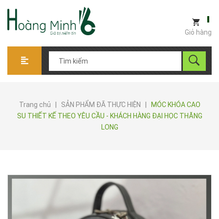
Giỏ hàng
Trang chủ
|
SẢN PHẨM ĐÃ THỰC HIỆN
|
MÓC KHÓA CAO
SU THIẾT KẾ THEO YÊU CẦU - KHÁCH HÀNG ĐẠI HỌC THĂNG
LONG