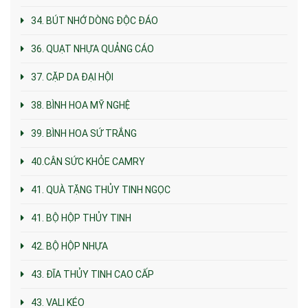
34. BÚT NHỚ DÒNG ĐỘC ĐÁO
36. QUẠT NHỰA QUẢNG CÁO
37. CẶP DA ĐẠI HỘI
38. BÌNH HOA MỸ NGHỆ
39. BÌNH HOA SỨ TRẮNG
40.CÂN SỨC KHỎE CAMRY
41. QUÀ TẶNG THỦY TINH NGỌC
41. BỘ HỘP THỦY TINH
42. BỘ HỘP NHỰA
43. ĐĨA THỦY TINH CAO CẤP
43. VALI KÉO