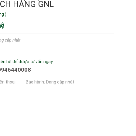
CH HÀNG GNL
ng
)
hệ
ng cập nhật
iên hệ để được tư vấn ngay
0946440008
iện thoại
Bảo hành: Đang cập nhật