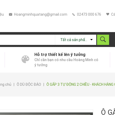
iệu
Hoangminhquatang@gmail.com
02473 000 676
Cá
Tất cả sản phẩm
Hỗ trợ thiết kế lên ý tưởng
Chỉ cần bạn có nhu cầu Hoàng Minh có
ý tưởng
ang chủ
|
Ô DÙ ĐỘC ĐÁO
|
Ô GẤP 3 TỰ ĐỘNG 2 CHIỀU - KHÁCH HÀNG 
Ô G