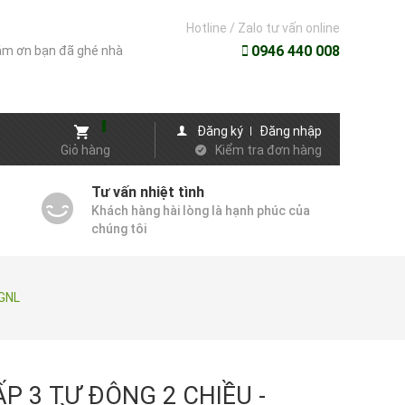
Hotline / Zalo tư vấn online
0946 440 008
m ơn bạn đã ghé nhà
Đăng ký
Đăng nhập
Giỏ hàng
Kiểm tra đơn hàng
Tư vấn nhiệt tình
Khách hàng hài lòng là hạnh phúc của
chúng tôi
GNL
ẤP 3 TỰ ĐỘNG 2 CHIỀU -