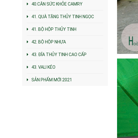
40.CÂN SỨC KHỎE CAMRY
41. QUÀ TẶNG THỦY TINH NGỌC
41. BỘ HỘP THỦY TINH
42. BỘ HỘP NHỰA
43. ĐĨA THỦY TINH CAO CẤP
43. VALI KÉO
SẢN PHẨM MỚI 2021