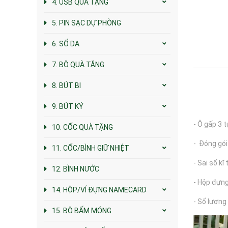
4. USB QUÀ TẶNG
5. PIN SẠC DỰ PHÒNG
6. SỔ DA
7. BỘ QUÀ TẶNG
8. BÚT BI
9. BÚT KÝ
- Ô gấp 3 t
10. CỐC QUÀ TẶNG
- Đóng gói:
11. CỐC/BÌNH GIỮ NHIỆT
- Sai số kĩ
12. BÌNH NƯỚC
- Hộp đựng
14. HỘP/VÍ ĐỰNG NAMECARD
- Số lượng 
15. BỘ BẤM MÓNG