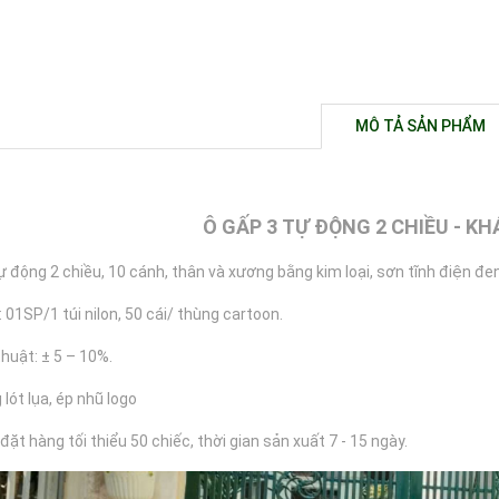
MÔ TẢ SẢN PHẨM
Ô GẤP 3 TỰ ĐỘNG 2 CHIỀU - K
ự động 2 chiều, 10 cánh, thân và xương bằng kim loại, sơn tĩnh điện đen,
 01SP/1 túi nilon, 50 cái/ thùng cartoon.
 thuật: ± 5 – 10%.
 lót lụa, ép nhũ logo
đặt hàng tối thiểu 50 chiếc, thời gian sản xuất 7 - 15 ngày.