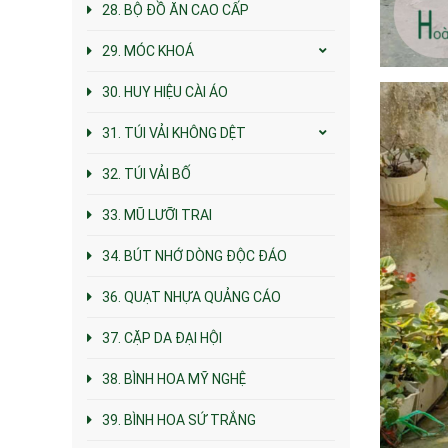
28. BỘ ĐỒ ĂN CAO CẤP
29. MÓC KHOÁ
30. HUY HIỆU CÀI ÁO
31. TÚI VẢI KHÔNG DỆT
32. TÚI VẢI BỐ
33. MŨ LƯỠI TRAI
34. BÚT NHỚ DÒNG ĐỘC ĐÁO
36. QUẠT NHỰA QUẢNG CÁO
37. CẶP DA ĐẠI HỘI
38. BÌNH HOA MỸ NGHỆ
39. BÌNH HOA SỨ TRẮNG