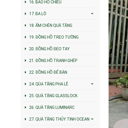
16. BAO HỘ CHIẾU
17. BA LÔ
18. ẤM CHÉN QUÀ TẶNG
19. ĐỒNG HỒ TREO TƯỜNG
20. ĐỒNG HỒ ĐEO TAY
21. ĐỒNG HỒ TRANH GHÉP
22. ĐỒNG HỒ ĐỂ BÀN
24. QÙA TẶNG PHA LÊ
25. QUÀ TẶNG GLASSLOCK
26. QUÀ TẶNG LUMINARC
27. QUÀ TẶNG THỦY TINH OCEAN