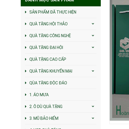
SẢN PHẨM ĐÃ THỰC HIỆN
QUÀ TẶNG HỘI THẢO
QUÀ TẶNG CÔNG NGHỆ
QUÀ TẶNG ĐẠI HỘI
QUÀ TẶNG CAO CẤP
QUÀ TẶNG KHUYẾN MẠI
QÙA TẶNG ĐỘC ĐÁO
1. ÁO MƯA
2. Ô DÙ QUÀ TẶNG
3. MŨ BẢO HIỂM