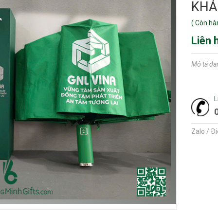
KHÁ
(
Còn hà
Liên 
Mô tả đa
L
Zalo / Đ