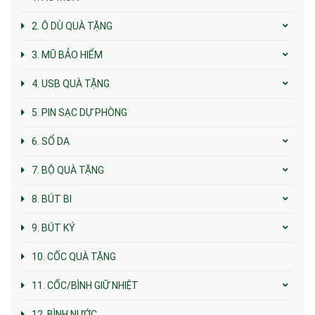
2. Ô DÙ QUÀ TẶNG
3. MŨ BẢO HIỂM
4. USB QUÀ TẶNG
5. PIN SẠC DỰ PHÒNG
6. SỔ DA
7. BỘ QUÀ TẶNG
8. BÚT BI
9. BÚT KÝ
10. CỐC QUÀ TẶNG
11. CỐC/BÌNH GIỮ NHIỆT
12. BÌNH NƯỚC