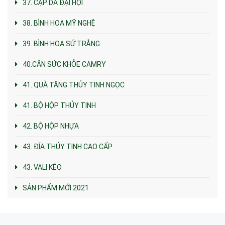
37. CẶP DA ĐẠI HỘI
38. BÌNH HOA MỸ NGHỆ
39. BÌNH HOA SỨ TRẮNG
40.CÂN SỨC KHỎE CAMRY
41. QUÀ TẶNG THỦY TINH NGỌC
41. BỘ HỘP THỦY TINH
42. BỘ HỘP NHỰA
43. ĐĨA THỦY TINH CAO CẤP
43. VALI KÉO
SẢN PHẨM MỚI 2021