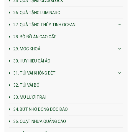
25. QUÀ TẶNG GLASSLOCK
26. QUÀ TẶNG LUMINARC
27. QUÀ TẶNG THỦY TINH OCEAN
28. BỘ ĐỒ ĂN CAO CẤP
29. MÓC KHOÁ
30. HUY HIỆU CÀI ÁO
31. TÚI VẢI KHÔNG DỆT
32. TÚI VẢI BỐ
33. MŨ LƯỠI TRAI
34. BÚT NHỚ DÒNG ĐỘC ĐÁO
36. QUẠT NHỰA QUẢNG CÁO