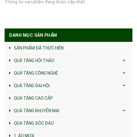
Thông tin sản phẩm đang được cập nhật
DANH MỤC SẢN PHẨM
SẢN PHẨM ĐÃ THỰC HIỆN
QUÀ TẶNG HỘI THẢO
QUÀ TẶNG CÔNG NGHỆ
QUÀ TẶNG ĐẠI HỘI
QUÀ TẶNG CAO CẤP
QUÀ TẶNG KHUYẾN MẠI
QÙA TẶNG ĐỘC ĐÁO
1. ÁO MƯA