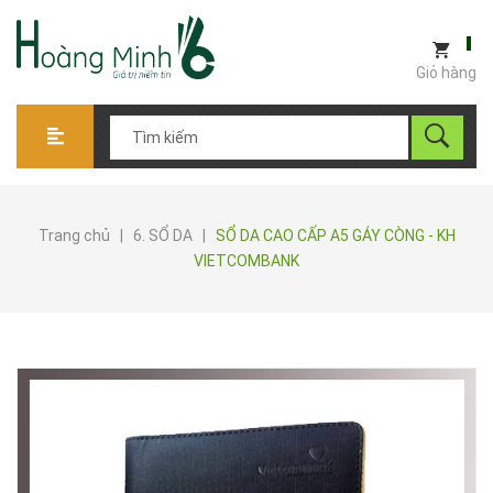
Giỏ hàng
Trang chủ
|
6. SỔ DA
|
SỔ DA CAO CẤP A5 GÁY CÒNG - KH
VIETCOMBANK