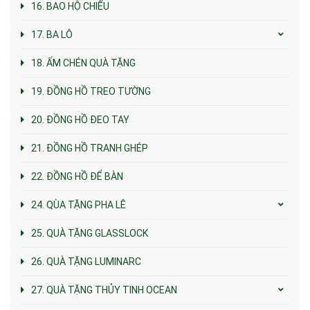
16. BAO HỘ CHIẾU
17. BA LÔ
18. ẤM CHÉN QUÀ TẶNG
19. ĐỒNG HỒ TREO TƯỜNG
20. ĐỒNG HỒ ĐEO TAY
21. ĐỒNG HỒ TRANH GHÉP
22. ĐỒNG HỒ ĐỂ BÀN
24. QÙA TẶNG PHA LÊ
25. QUÀ TẶNG GLASSLOCK
26. QUÀ TẶNG LUMINARC
27. QUÀ TẶNG THỦY TINH OCEAN