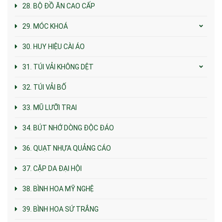
28. BỘ ĐỒ ĂN CAO CẤP
29. MÓC KHOÁ
30. HUY HIỆU CÀI ÁO
31. TÚI VẢI KHÔNG DỆT
32. TÚI VẢI BỐ
33. MŨ LƯỠI TRAI
34. BÚT NHỚ DÒNG ĐỘC ĐÁO
36. QUẠT NHỰA QUẢNG CÁO
37. CẶP DA ĐẠI HỘI
38. BÌNH HOA MỸ NGHỆ
39. BÌNH HOA SỨ TRẮNG