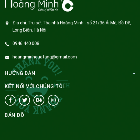
Địa chỉ:
Trụ sở: Tòa nhà Hoàng Minh - số 21/36 Ái Mộ, Bồ Đề,
Long Biên, Hà Nội
0946 440 008
hoangminhquatang@gmail.com
HƯỚNG DẪN
KẾT NỐI VỚI CHÚNG TÔI
BẢN ĐỒ