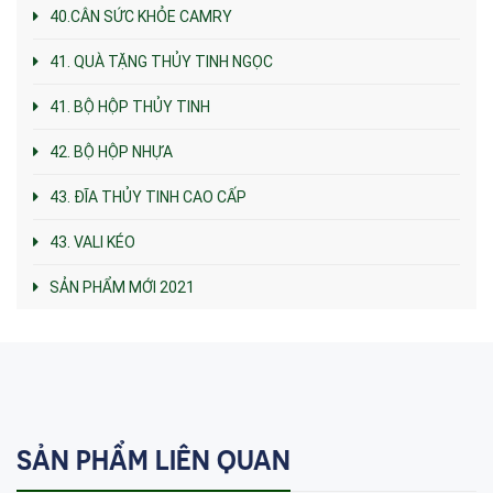
40.CÂN SỨC KHỎE CAMRY
41. QUÀ TẶNG THỦY TINH NGỌC
41. BỘ HỘP THỦY TINH
42. BỘ HỘP NHỰA
43. ĐĨA THỦY TINH CAO CẤP
43. VALI KÉO
SẢN PHẨM MỚI 2021
SẢN PHẨM LIÊN QUAN