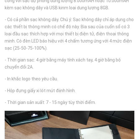
còng với sạc dự phòng dung lượng 8.000mAH hoặc 10.000mAH
kèm sạc không dây và USB kinm loại dung lượng 8GB.
- Có cả phần sạc không dây. Chú ý: Sạc không dây chỉ áp dụng cho
các thiết bị thông minh có chế độ này. Bìa sau của cuốn sổ có 3
loại đầu sạc thích hợp với mọi thiết bị điện tử, điện thoại thông
minh. Có đèn LED báo hiệu với 4 chấm tương ứng với 4 mức điện
sạc (25-50-75-100%).
- Thời gian sạc: 4 giờ bằng máy tính xách tay, 4 giờ bằng bộ
chuyển đổi 2A.
- In khắc logo theo yêu cầu.
- Hộp đựng giấy xi lót mút điịnh hình.
- Thời gian sản xuất: 7 - 15 ngày tùy thời điểm.