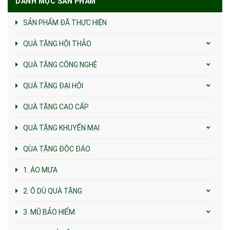
DANH MỤC SẢN PHẨM
SẢN PHẨM ĐÃ THỰC HIỆN
QUÀ TẶNG HỘI THẢO
QUÀ TẶNG CÔNG NGHỆ
QUÀ TẶNG ĐẠI HỘI
QUÀ TẶNG CAO CẤP
QUÀ TẶNG KHUYẾN MẠI
QÙA TẶNG ĐỘC ĐÁO
1. ÁO MƯA
2. Ô DÙ QUÀ TẶNG
3. MŨ BẢO HIỂM