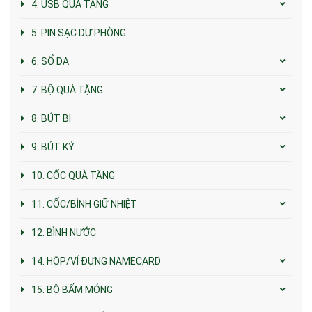
4. USB QUÀ TẶNG
5. PIN SẠC DỰ PHÒNG
6. SỔ DA
7. BỘ QUÀ TẶNG
8. BÚT BI
9. BÚT KÝ
10. CỐC QUÀ TẶNG
11. CỐC/BÌNH GIỮ NHIỆT
12. BÌNH NƯỚC
14. HỘP/VÍ ĐỰNG NAMECARD
15. BỘ BẤM MÓNG