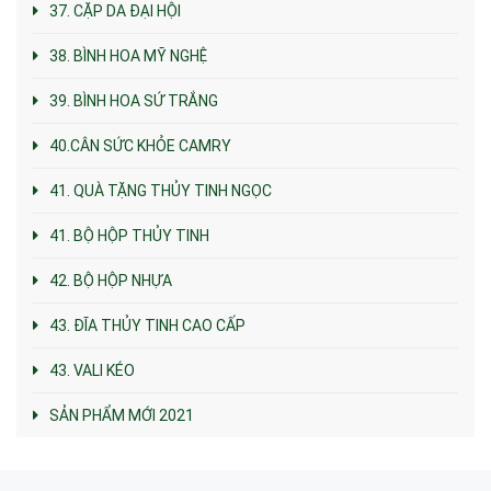
37. CẶP DA ĐẠI HỘI
38. BÌNH HOA MỸ NGHỆ
39. BÌNH HOA SỨ TRẮNG
40.CÂN SỨC KHỎE CAMRY
41. QUÀ TẶNG THỦY TINH NGỌC
41. BỘ HỘP THỦY TINH
42. BỘ HỘP NHỰA
43. ĐĨA THỦY TINH CAO CẤP
43. VALI KÉO
SẢN PHẨM MỚI 2021