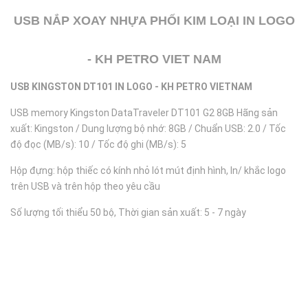
USB NẮP XOAY NHỰA PHỐI KIM LOẠI IN LOGO
- KH PETRO VIET NAM
USB KINGSTON DT101 IN LOGO - KH PETRO VIETNAM
USB memory Kingston DataTraveler DT101 G2 8GB Hãng sản
xuất: Kingston / Dung lượng bộ nhớ: 8GB / Chuẩn USB: 2.0 / Tốc
độ đọc (MB/s): 10 / Tốc độ ghi (MB/s): 5
Hộp đựng: hộp thiếc có kính nhỏ lót mút định hình, In/ khắc logo
trên USB và trên hộp theo yêu cầu
Số lượng tối thiểu 50 bộ, Thời gian sản xuất: 5 - 7 ngày