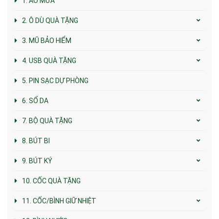
1. ÁO MƯA
2. Ô DÙ QUÀ TẶNG
3. MŨ BẢO HIỂM
4. USB QUÀ TẶNG
5. PIN SẠC DỰ PHÒNG
6. SỔ DA
7. BỘ QUÀ TẶNG
8. BÚT BI
9. BÚT KÝ
10. CỐC QUÀ TẶNG
11. CỐC/BÌNH GIỮ NHIỆT