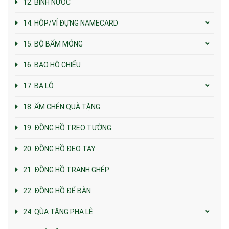
12. BÌNH NƯỚC
14. HỘP/VÍ ĐỰNG NAMECARD
15. BỘ BẤM MÓNG
16. BAO HỘ CHIẾU
17. BA LÔ
18. ẤM CHÉN QUÀ TẶNG
19. ĐỒNG HỒ TREO TƯỜNG
20. ĐỒNG HỒ ĐEO TAY
21. ĐỒNG HỒ TRANH GHÉP
22. ĐỒNG HỒ ĐỂ BÀN
24. QÙA TẶNG PHA LÊ