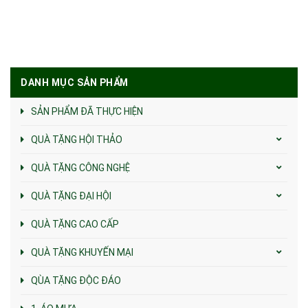
DANH MỤC SẢN PHẨM
SẢN PHẨM ĐÃ THỰC HIỆN
QUÀ TẶNG HỘI THẢO
QUÀ TẶNG CÔNG NGHỆ
QUÀ TẶNG ĐẠI HỘI
QUÀ TẶNG CAO CẤP
QUÀ TẶNG KHUYẾN MẠI
QÙA TẶNG ĐỘC ĐÁO