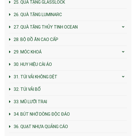
25. QUÀ TẶNG GLASSLOCK
26. QUÀ TẶNG LUMINARC
27. QUÀ TẶNG THỦY TINH OCEAN
28. BỘ ĐỒ ĂN CAO CẤP
29. MÓC KHOÁ
30. HUY HIỆU CÀI ÁO
31. TÚI VẢI KHÔNG DỆT
32. TÚI VẢI BỐ
33. MŨ LƯỠI TRAI
34. BÚT NHỚ DÒNG ĐỘC ĐÁO
36. QUẠT NHỰA QUẢNG CÁO