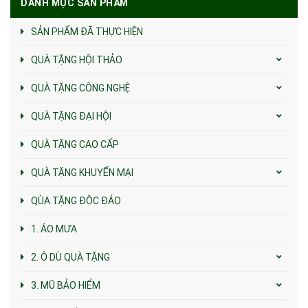
DANH MỤC SẢN PHẨM
SẢN PHẨM ĐÃ THỰC HIỆN
QUÀ TẶNG HỘI THẢO
QUÀ TẶNG CÔNG NGHỆ
QUÀ TẶNG ĐẠI HỘI
QUÀ TẶNG CAO CẤP
QUÀ TẶNG KHUYẾN MẠI
QÙA TẶNG ĐỘC ĐÁO
1. ÁO MƯA
2. Ô DÙ QUÀ TẶNG
3. MŨ BẢO HIỂM