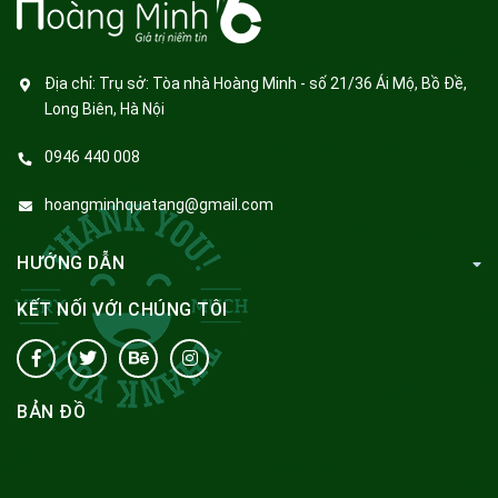
Địa chỉ:
Trụ sở: Tòa nhà Hoàng Minh - số 21/36 Ái Mộ, Bồ Đề,
Long Biên, Hà Nội
0946 440 008
hoangminhquatang@gmail.com
HƯỚNG DẪN
KẾT NỐI VỚI CHÚNG TÔI
BẢN ĐỒ