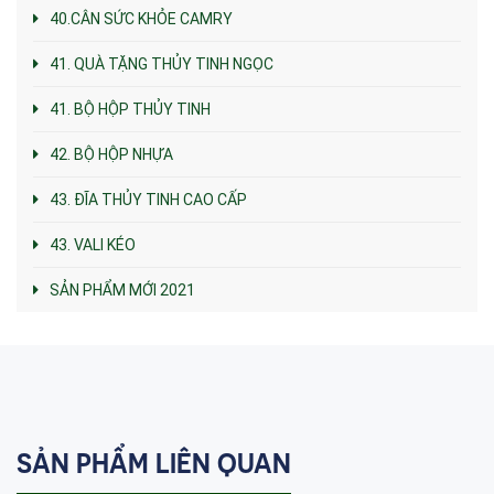
40.CÂN SỨC KHỎE CAMRY
41. QUÀ TẶNG THỦY TINH NGỌC
41. BỘ HỘP THỦY TINH
42. BỘ HỘP NHỰA
43. ĐĨA THỦY TINH CAO CẤP
43. VALI KÉO
SẢN PHẨM MỚI 2021
SẢN PHẨM LIÊN QUAN