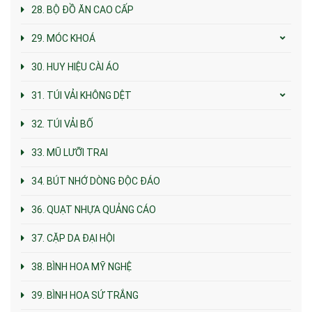
28. BỘ ĐỒ ĂN CAO CẤP
29. MÓC KHOÁ
30. HUY HIỆU CÀI ÁO
31. TÚI VẢI KHÔNG DỆT
32. TÚI VẢI BỐ
33. MŨ LƯỠI TRAI
34. BÚT NHỚ DÒNG ĐỘC ĐÁO
36. QUẠT NHỰA QUẢNG CÁO
37. CẶP DA ĐẠI HỘI
38. BÌNH HOA MỸ NGHỆ
39. BÌNH HOA SỨ TRẮNG