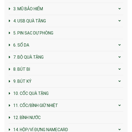
3. MŨ BẢO HIỂM
4. USB QUÀ TẶNG
5. PIN SẠC DỰ PHÒNG
6. SỔ DA
7. BỘ QUÀ TẶNG
8. BÚT BI
9. BÚT KÝ
10. CỐC QUÀ TẶNG
11. CỐC/BÌNH GIỮ NHIỆT
12. BÌNH NƯỚC
14. HỘP/VÍ ĐỰNG NAMECARD