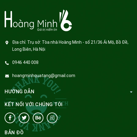
Địa chỉ:
Trụ sở: Tòa nhà Hoàng Minh - số 21/36 Ái Mộ, Bồ Đề,
Long Biên, Hà Nội
0946 440 008
hoangminhquatang@gmail.com
HƯỚNG DẪN
KẾT NỐI VỚI CHÚNG TÔI
BẢN ĐỒ