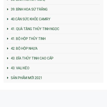
39. BÌNH HOA SỨ TRẮNG
40.CÂN SỨC KHỎE CAMRY
41. QUÀ TẶNG THỦY TINH NGỌC
41. BỘ HỘP THỦY TINH
42. BỘ HỘP NHỰA
43. ĐĨA THỦY TINH CAO CẤP
43. VALI KÉO
SẢN PHẨM MỚI 2021