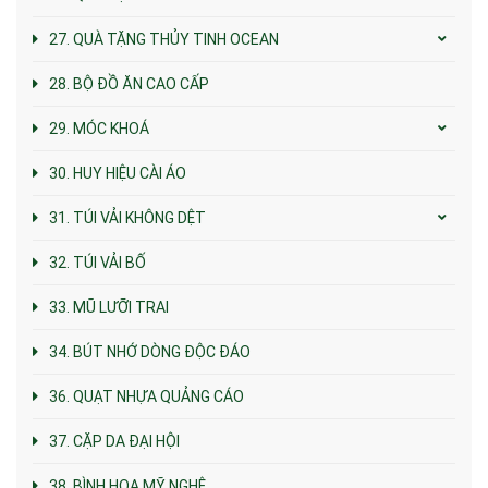
27. QUÀ TẶNG THỦY TINH OCEAN
28. BỘ ĐỒ ĂN CAO CẤP
29. MÓC KHOÁ
30. HUY HIỆU CÀI ÁO
31. TÚI VẢI KHÔNG DỆT
32. TÚI VẢI BỐ
33. MŨ LƯỠI TRAI
34. BÚT NHỚ DÒNG ĐỘC ĐÁO
36. QUẠT NHỰA QUẢNG CÁO
37. CẶP DA ĐẠI HỘI
38. BÌNH HOA MỸ NGHỆ