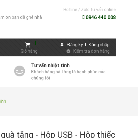
Hotline / Zalo tư vấn online
0946 440 008
m ơn bạn đã ghé nhà
Đăng ký
Đăng nhập
Giỏ hàng
Kiểm tra đơn hàng
Tư vấn nhiệt tình
Khách hàng hài lòng là hạnh phúc của
chúng tôi
kính
quà tặng - Hộp USB - Hộp thiếc