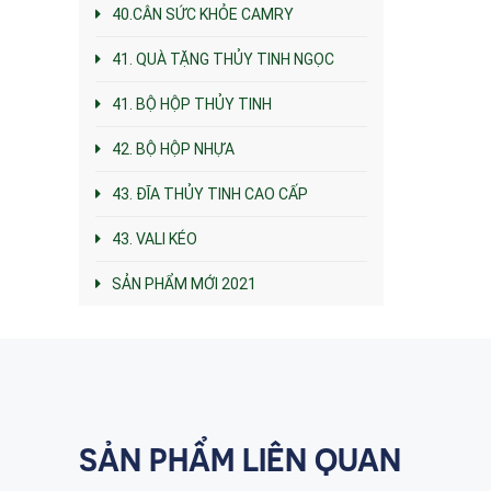
40.CÂN SỨC KHỎE CAMRY
41. QUÀ TẶNG THỦY TINH NGỌC
41. BỘ HỘP THỦY TINH
42. BỘ HỘP NHỰA
43. ĐĨA THỦY TINH CAO CẤP
43. VALI KÉO
SẢN PHẨM MỚI 2021
SẢN PHẨM LIÊN QUAN