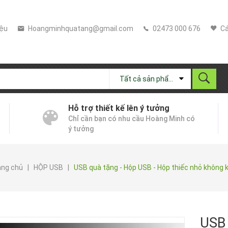
iệu
Hoangminhquatang@gmail.com
02473 000 676
Cá
Tất cả sản phẩm
Hỗ trợ thiết kế lên ý tưởng
Chỉ cần bạn có nhu cầu Hoàng Minh có
ý tưởng
ang chủ
|
HỘP USB
|
USB quà tặng - Hộp USB - Hộp thiếc nhỏ không 
USB 