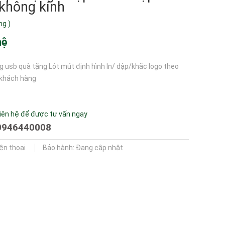
không kính
ng
)
hệ
 usb quà tặng Lót mút định hình In/ dập/khắc logo theo
 khách hàng
iên hệ để được tư vấn ngay
0946440008
iện thoại
Bảo hành: Đang cập nhật