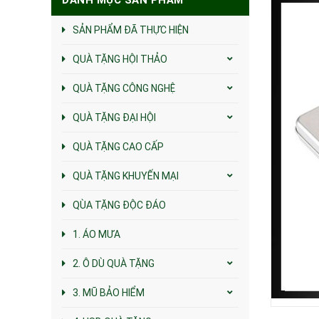
SẢN PHẨM ĐÃ THỰC HIỆN
QUÀ TẶNG HỘI THẢO
QUÀ TẶNG CÔNG NGHỆ
QUÀ TẶNG ĐẠI HỘI
QUÀ TẶNG CAO CẤP
QUÀ TẶNG KHUYẾN MẠI
QÙA TẶNG ĐỘC ĐÁO
1. ÁO MƯA
2. Ô DÙ QUÀ TẶNG
3. MŨ BẢO HIỂM