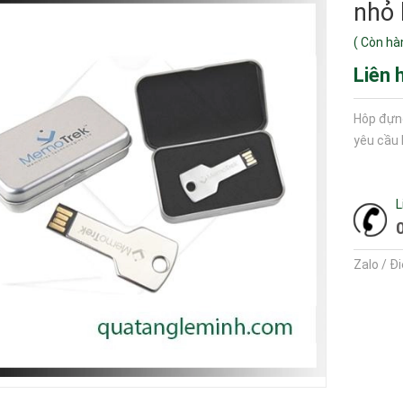
nhỏ 
(
Còn hà
Liên 
Hôp đựng
yêu cầu
L
Zalo / Đ