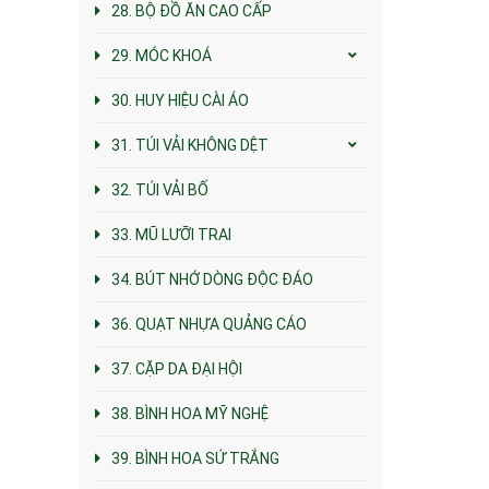
28. BỘ ĐỒ ĂN CAO CẤP
29. MÓC KHOÁ
30. HUY HIỆU CÀI ÁO
31. TÚI VẢI KHÔNG DỆT
32. TÚI VẢI BỐ
33. MŨ LƯỠI TRAI
34. BÚT NHỚ DÒNG ĐỘC ĐÁO
36. QUẠT NHỰA QUẢNG CÁO
37. CẶP DA ĐẠI HỘI
38. BÌNH HOA MỸ NGHỆ
39. BÌNH HOA SỨ TRẮNG