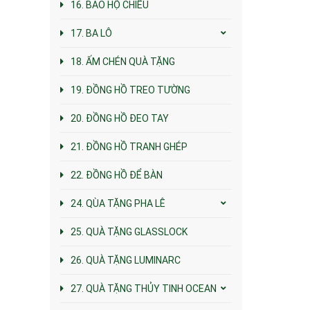
16. BAO HỘ CHIẾU
17. BA LÔ
18. ẤM CHÉN QUÀ TẶNG
19. ĐỒNG HỒ TREO TƯỜNG
20. ĐỒNG HỒ ĐEO TAY
21. ĐỒNG HỒ TRANH GHÉP
22. ĐỒNG HỒ ĐỂ BÀN
24. QÙA TẶNG PHA LÊ
25. QUÀ TẶNG GLASSLOCK
26. QUÀ TẶNG LUMINARC
27. QUÀ TẶNG THỦY TINH OCEAN