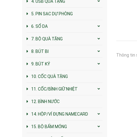
4. USB QUÀ TẶNG
5. PIN SẠC DỰ PHÒNG
6. SỔ DA
7. BỘ QUÀ TẶNG
8. BÚT BI
Thông tin 
9. BÚT KÝ
10. CỐC QUÀ TẶNG
11. CỐC/BÌNH GIỮ NHIỆT
12. BÌNH NƯỚC
14. HỘP/VÍ ĐỰNG NAMECARD
15. BỘ BẤM MÓNG