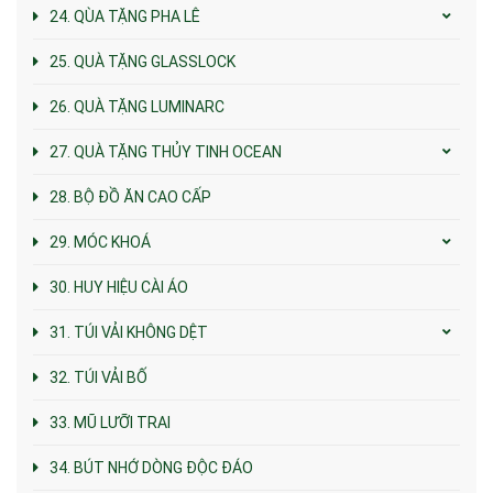
24. QÙA TẶNG PHA LÊ
25. QUÀ TẶNG GLASSLOCK
26. QUÀ TẶNG LUMINARC
27. QUÀ TẶNG THỦY TINH OCEAN
28. BỘ ĐỒ ĂN CAO CẤP
29. MÓC KHOÁ
30. HUY HIỆU CÀI ÁO
31. TÚI VẢI KHÔNG DỆT
32. TÚI VẢI BỐ
33. MŨ LƯỠI TRAI
34. BÚT NHỚ DÒNG ĐỘC ĐÁO