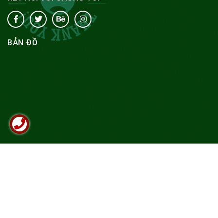
BẢN ĐỒ
© Bản quyền thuộc về
Quà tặng Hoàng Minh
.