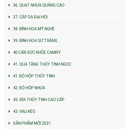
36. QUẠT NHỰA QUẢNG CÁO
37. CẶP DA ĐẠI HỘI
38. BÌNH HOA MỸ NGHỆ
39. BÌNH HOA SỨ TRẮNG
40.CÂN SỨC KHỎE CAMRY
41. QUÀ TẶNG THỦY TINH NGỌC
41. BỘ HỘP THỦY TINH
42. BỘ HỘP NHỰA
43. ĐĨA THỦY TINH CAO CẤP
43. VALI KÉO
SẢN PHẨM MỚI 2021