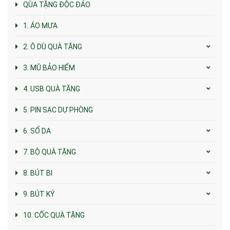
QÙA TẶNG ĐỘC ĐÁO
1. ÁO MƯA
2. Ô DÙ QUÀ TẶNG
3. MŨ BẢO HIỂM
4. USB QUÀ TẶNG
5. PIN SẠC DỰ PHÒNG
6. SỔ DA
7. BỘ QUÀ TẶNG
8. BÚT BI
9. BÚT KÝ
10. CỐC QUÀ TẶNG