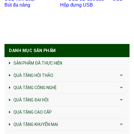
Bút đa năng
Hộp đựng USB
DANH MỤC SẢN PHẨM
SẢN PHẨM ĐÃ THỰC HIỆN
QUÀ TẶNG HỘI THẢO
QUÀ TẶNG CÔNG NGHỆ
QUÀ TẶNG ĐẠI HỘI
QUÀ TẶNG CAO CẤP
QUÀ TẶNG KHUYẾN MẠI