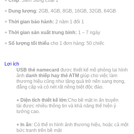
+
Chip
: Sam Sung Loại 1
+
Dung lượng
: 2GB, 4GB, 8GB, 16GB, 32GB, 64GB
+
Thời gian bảo hành:
2 năm 1 đổi 1
+
Thời gian sản xuất trung bình:
1 – 7 ngày
+
Số lượng tối thiểu
cho 1 đơn hàng: 50 chiếc
Lợi ích
USB thẻ namecard
được thiết kế mô phỏng lại hình
ảnh
danh thiếp hay thẻ ATM
giúp cho việc làm
thương hiệu cũng như tặng quà trở nên sang trọng,
đẳng cấp và có nét rất riêng biệt độc đáo.
+ Diện tích thiết kế lớn
:Cho bề mặt in ấn truyên
tải được nhiều thông tin và khả năng thể hiện ý
tưởng cao.
+ In ấn
: Có thể in hình ảnh thương hiệu, hoặc cả một
bức tranh trên bề mặt