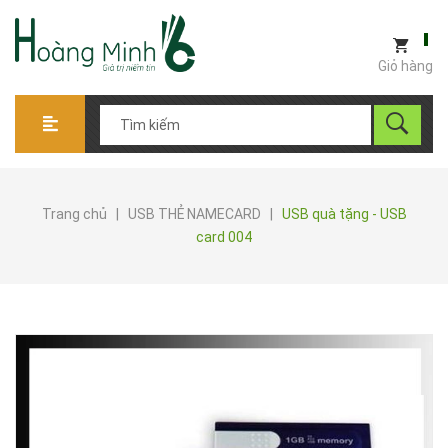
Giỏ hàng
Trang chủ
|
USB THẺ NAMECARD
|
USB quà tặng - USB
card 004