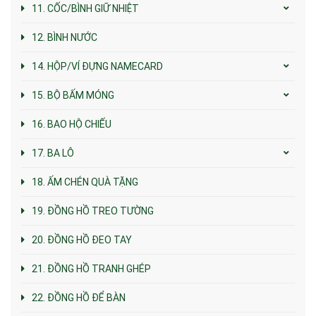
11. CỐC/BÌNH GIỮ NHIỆT
12. BÌNH NƯỚC
14. HỘP/VÍ ĐỰNG NAMECARD
15. BỘ BẤM MÓNG
16. BAO HỘ CHIẾU
17. BA LÔ
18. ẤM CHÉN QUÀ TẶNG
19. ĐỒNG HỒ TREO TƯỜNG
20. ĐỒNG HỒ ĐEO TAY
21. ĐỒNG HỒ TRANH GHÉP
22. ĐỒNG HỒ ĐỂ BÀN