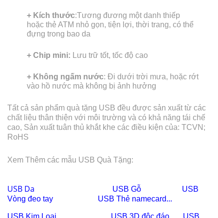
+ Kích thước
:Tương đương một danh thiếp
hoặc thẻ ATM nhỏ gọn, tiện lợi, thời trang, có thể
đựng trong bao da
+ Chip mini:
Lưu trữ tốt, tốc độ cao
+ Không ngấm nước
: Đi dưới trời mưa, hoặc rớt
vào hồ nước mà không bị ảnh hưởng
Tất cả sản phẩm quà tặng USB đều được sản xuất từ các
chất liệu thân thiện với môi trường và có khả năng tái chế
cao, Sản xuất tuân thủ khắt khe các điều kiện của: TCVN;
RoHS
Xem Thêm các mẫu USB Quà Tặng:
USB Da
USB Gỗ
USB
Vòng đeo tay
USB Thẻ namecard
…
USB
Kim Loại
USB
3D độc đáo
USB