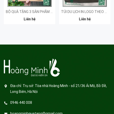
BỘ QUÀ TẶNG 3 SẢN PHẨM - KHÁCH HÀNG SYNAPSE
TÚI DU LỊCH IN LOGO THEO YÊU CẦU
Liên hệ
Liên hệ
Địa chỉ:
Trụ sở: Tòa nhà Hoàng Minh - số 21/36 Ái Mộ, Bồ Đề,
Long Biên, Hà Nội
0946 440 008
hoangminhquatang@gmail.com