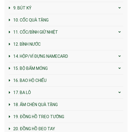
9. BÚT KÝ
10. CỐC QUÀ TẶNG
11. CỐC/BÌNH GIỮ NHIỆT
12. BÌNH NƯỚC
14. HỘP/VÍ ĐỰNG NAMECARD
15. BỘ BẤM MÓNG
16. BAO HỘ CHIẾU
17. BA LÔ
18. ẤM CHÉN QUÀ TẶNG
19. ĐỒNG HỒ TREO TƯỜNG
20. ĐỒNG HỒ ĐEO TAY