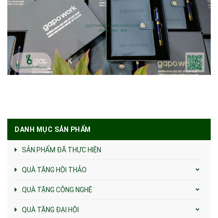
DANH MỤC SẢN PHẨM
SẢN PHẨM ĐÃ THỰC HIỆN
QUÀ TẶNG HỘI THẢO
QUÀ TẶNG CÔNG NGHỆ
QUÀ TẶNG ĐẠI HỘI