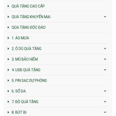
QUÀ TẶNG CAO CẤP
QUÀ TẶNG KHUYẾN MẠI
QÙA TẶNG ĐỘC ĐÁO
1. ÁO MƯA
2. Ô DÙ QUÀ TẶNG
3. MŨ BẢO HIỂM
4. USB QUÀ TẶNG
5. PIN SẠC DỰ PHÒNG
6. SỔ DA
7. BỘ QUÀ TẶNG
8. BÚT BI