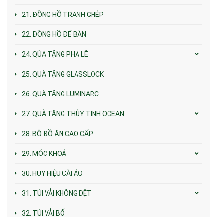
21. ĐỒNG HỒ TRANH GHÉP
22. ĐỒNG HỒ ĐỂ BÀN
24. QÙA TẶNG PHA LÊ
25. QUÀ TẶNG GLASSLOCK
26. QUÀ TẶNG LUMINARC
27. QUÀ TẶNG THỦY TINH OCEAN
28. BỘ ĐỒ ĂN CAO CẤP
29. MÓC KHOÁ
30. HUY HIỆU CÀI ÁO
31. TÚI VẢI KHÔNG DỆT
32. TÚI VẢI BỐ