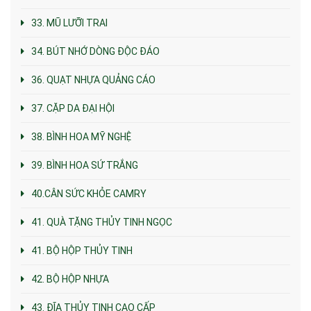
33. MŨ LƯỠI TRAI
34. BÚT NHỚ DÒNG ĐỘC ĐÁO
36. QUẠT NHỰA QUẢNG CÁO
37. CẶP DA ĐẠI HỘI
38. BÌNH HOA MỸ NGHỆ
39. BÌNH HOA SỨ TRẮNG
40.CÂN SỨC KHỎE CAMRY
41. QUÀ TẶNG THỦY TINH NGỌC
41. BỘ HỘP THỦY TINH
42. BỘ HỘP NHỰA
43. ĐĨA THỦY TINH CAO CẤP