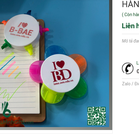
HÀN
(
Còn hà
Liên 
Mô tả đa
L
Zalo / Đ