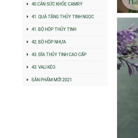
40.CÂN SỨC KHỎE CAMRY
41. QUÀ TẶNG THỦY TINH NGỌC
41. BỘ HỘP THỦY TINH
42. BỘ HỘP NHỰA
43. ĐĨA THỦY TINH CAO CẤP
43. VALI KÉO
SẢN PHẨM MỚI 2021