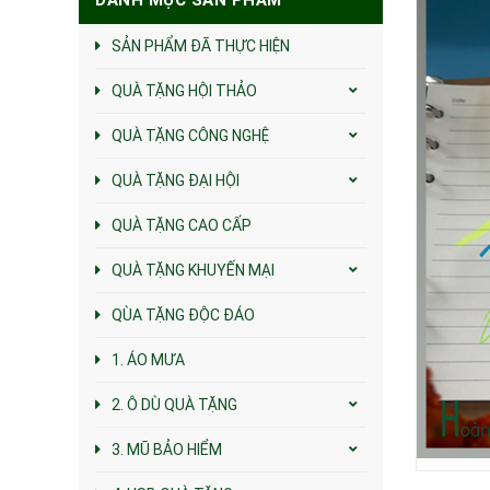
SẢN PHẨM ĐÃ THỰC HIỆN
QUÀ TẶNG HỘI THẢO
QUÀ TẶNG CÔNG NGHỆ
QUÀ TẶNG ĐẠI HỘI
QUÀ TẶNG CAO CẤP
QUÀ TẶNG KHUYẾN MẠI
QÙA TẶNG ĐỘC ĐÁO
1. ÁO MƯA
2. Ô DÙ QUÀ TẶNG
3. MŨ BẢO HIỂM