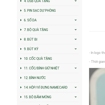
4. USB QUÀ TẶNG
5. PIN SẠC DỰ PHÒNG
6. SỔ DA
7. BỘ QUÀ TẶNG
8. BÚT BI
9. BÚT KÝ
- In logo t
10. CỐC QUÀ TẶNG
- Thời gian
11. CỐC/BÌNH GIỮ NHIỆT
12. BÌNH NƯỚC
14. HỘP/VÍ ĐỰNG NAMECARD
15. BỘ BẤM MÓNG