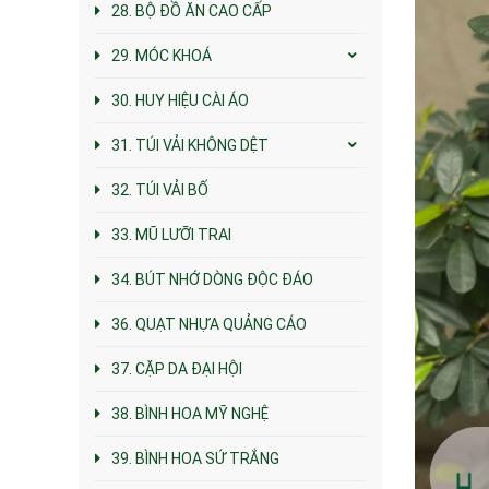
28. BỘ ĐỒ ĂN CAO CẤP
29. MÓC KHOÁ
30. HUY HIỆU CÀI ÁO
31. TÚI VẢI KHÔNG DỆT
32. TÚI VẢI BỐ
33. MŨ LƯỠI TRAI
34. BÚT NHỚ DÒNG ĐỘC ĐÁO
36. QUẠT NHỰA QUẢNG CÁO
37. CẶP DA ĐẠI HỘI
38. BÌNH HOA MỸ NGHỆ
39. BÌNH HOA SỨ TRẮNG