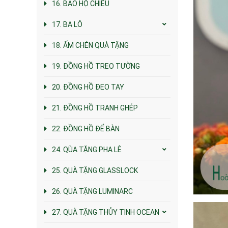
16. BAO HỘ CHIẾU
17. BA LÔ
18. ẤM CHÉN QUÀ TẶNG
19. ĐỒNG HỒ TREO TƯỜNG
20. ĐỒNG HỒ ĐEO TAY
21. ĐỒNG HỒ TRANH GHÉP
22. ĐỒNG HỒ ĐỂ BÀN
24. QÙA TẶNG PHA LÊ
25. QUÀ TẶNG GLASSLOCK
26. QUÀ TẶNG LUMINARC
27. QUÀ TẶNG THỦY TINH OCEAN