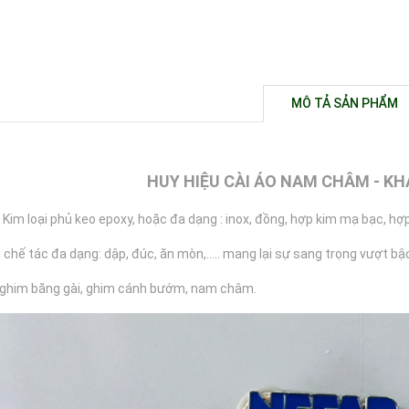
MÔ TẢ SẢN PHẨM
HUY HIỆU CÀI ÁO NAM CHÂM - K
: Kim loại phủ keo epoxy, hoặc đa dạng : inox, đồng, hợp kim mạ bạc, hợp 
 chế tác đa dạng: dập, đúc, ăn mòn,..... mang lại sự sang trọng vượt b
 ghim băng gài, ghim cánh bướm, nam châm.