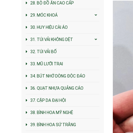
28. BỘ ĐỒ ĂN CAO CẤP
29. MÓC KHOÁ
30. HUY HIỆU CÀI ÁO
31. TÚI VẢI KHÔNG DỆT
32. TÚI VẢI BỐ
33. MŨ LƯỠI TRAI
34. BÚT NHỚ DÒNG ĐỘC ĐÁO
36. QUẠT NHỰA QUẢNG CÁO
37. CẶP DA ĐẠI HỘI
38. BÌNH HOA MỸ NGHỆ
39. BÌNH HOA SỨ TRẮNG