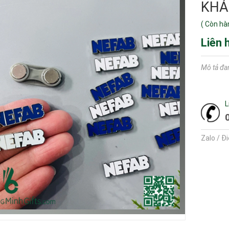
KHÁ
(
Còn hà
Liên 
Mô tả đa
L
Zalo / Đ