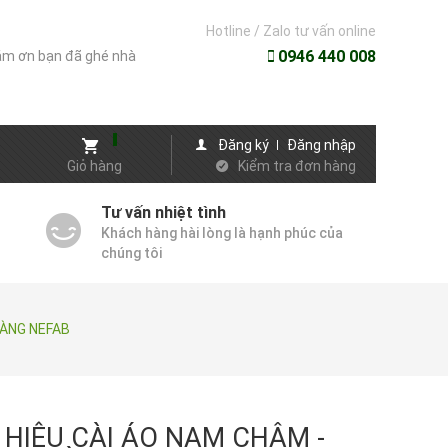
Hotline / Zalo tư vấn online
0946 440 008
m ơn bạn đã ghé nhà
Đăng ký
Đăng nhập
Giỏ hàng
Kiểm tra đơn hàng
Tư vấn nhiệt tình
Khách hàng hài lòng là hạnh phúc của
chúng tôi
HÀNG NEFAB
 HIỆU CÀI ÁO NAM CHÂM -