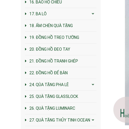
16. BAO HỘ CHIẾU
17. BA LÔ
18. ẤM CHÉN QUÀ TẶNG
19. ĐỒNG HỒ TREO TƯỜNG
20. ĐỒNG HỒ ĐEO TAY
21. ĐỒNG HỒ TRANH GHÉP
22. ĐỒNG HỒ ĐỂ BÀN
24. QÙA TẶNG PHA LÊ
25. QUÀ TẶNG GLASSLOCK
26. QUÀ TẶNG LUMINARC
27. QUÀ TẶNG THỦY TINH OCEAN