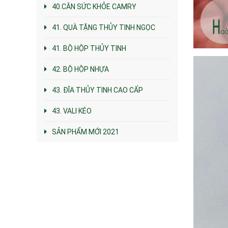
40.CÂN SỨC KHỎE CAMRY
41. QUÀ TẶNG THỦY TINH NGỌC
41. BỘ HỘP THỦY TINH
42. BỘ HỘP NHỰA
43. ĐĨA THỦY TINH CAO CẤP
43. VALI KÉO
SẢN PHẨM MỚI 2021