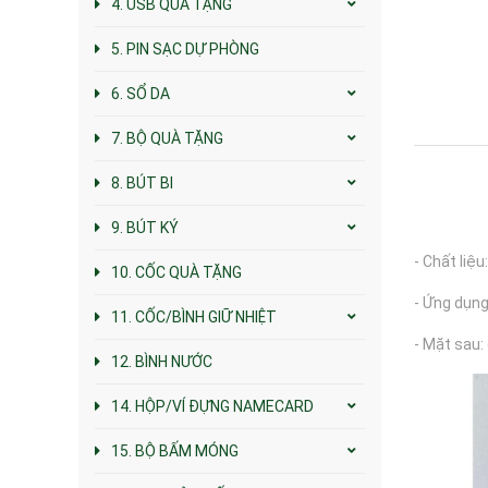
4. USB QUÀ TẶNG
5. PIN SẠC DỰ PHÒNG
6. SỔ DA
7. BỘ QUÀ TẶNG
8. BÚT BI
9. BÚT KÝ
- Chất liệu
10. CỐC QUÀ TẶNG
- Ứng dụng
11. CỐC/BÌNH GIỮ NHIỆT
- Mặt sau:
12. BÌNH NƯỚC
14. HỘP/VÍ ĐỰNG NAMECARD
15. BỘ BẤM MÓNG