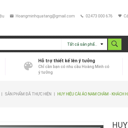
iệu
Hoangminhquatang@gmail.com
02473 000 676
Cá
Tất cả sản phẩm
Hỗ trợ thiết kế lên ý tưởng
Chỉ cần bạn có nhu cầu Hoàng Minh có
ý tưởng
|
SẢN PHẨM ĐÃ THỰC HIỆN
|
HUY HIỆU CÀI ÁO NAM CHÂM - KHÁCH 
HUY