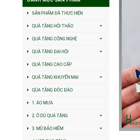
SẢN PHẨM ĐÃ THỰC HIỆN
QUÀ TẶNG HỘI THẢO
QUÀ TẶNG CÔNG NGHỆ
QUÀ TẶNG ĐẠI HỘI
QUÀ TẶNG CAO CẤP
QUÀ TẶNG KHUYẾN MẠI
QÙA TẶNG ĐỘC ĐÁO
1. ÁO MƯA
2. Ô DÙ QUÀ TẶNG
3. MŨ BẢO HIỂM