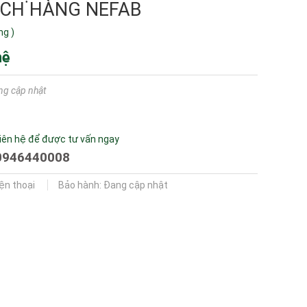
CH HÀNG NEFAB
ng
)
hệ
ng cập nhật
iên hệ để được tư vấn ngay
0946440008
iện thoại
Bảo hành: Đang cập nhật