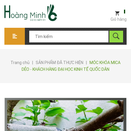
Giỏ hàng
Trang chủ
|
SẢN PHẨM ĐÃ THỰC HIỆN
|
MÓC KHÓA MICA
DẺO - KHÁCH HÀNG ĐẠI HỌC KINH TẾ QUỐC DÂN