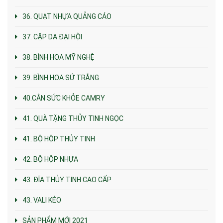
36. QUẠT NHỰA QUẢNG CÁO
37. CẶP DA ĐẠI HỘI
38. BÌNH HOA MỸ NGHỆ
39. BÌNH HOA SỨ TRẮNG
40.CÂN SỨC KHỎE CAMRY
41. QUÀ TẶNG THỦY TINH NGỌC
41. BỘ HỘP THỦY TINH
42. BỘ HỘP NHỰA
43. ĐĨA THỦY TINH CAO CẤP
43. VALI KÉO
SẢN PHẨM MỚI 2021