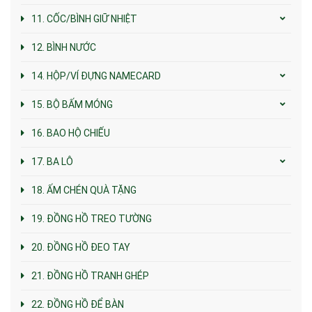
11. CỐC/BÌNH GIỮ NHIỆT
12. BÌNH NƯỚC
14. HỘP/VÍ ĐỰNG NAMECARD
15. BỘ BẤM MÓNG
16. BAO HỘ CHIẾU
17. BA LÔ
18. ẤM CHÉN QUÀ TẶNG
19. ĐỒNG HỒ TREO TƯỜNG
20. ĐỒNG HỒ ĐEO TAY
21. ĐỒNG HỒ TRANH GHÉP
22. ĐỒNG HỒ ĐỂ BÀN