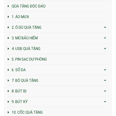
QÙA TẶNG ĐỘC ĐÁO
1. ÁO MƯA
2. Ô DÙ QUÀ TẶNG
3. MŨ BẢO HIỂM
4. USB QUÀ TẶNG
5. PIN SẠC DỰ PHÒNG
6. SỔ DA
7. BỘ QUÀ TẶNG
8. BÚT BI
9. BÚT KÝ
10. CỐC QUÀ TẶNG