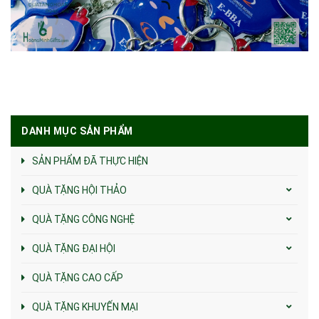
DANH MỤC SẢN PHẨM
SẢN PHẨM ĐÃ THỰC HIỆN
QUÀ TẶNG HỘI THẢO
QUÀ TẶNG CÔNG NGHỆ
QUÀ TẶNG ĐẠI HỘI
QUÀ TẶNG CAO CẤP
QUÀ TẶNG KHUYẾN MẠI