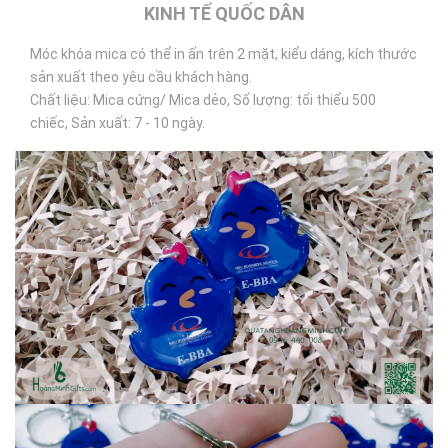
KINH TẾ QUỐC DÂN
Móc khóa mica có thể in ấn trên 2 mặt, kiểu dáng, kích thước
sản xuất theo yêu cầu khách hàng.
Chất liệu: Mica cứng/ Mica dẻo, Số lượng: tối thiểu 500
chiếc, Sản xuất: 7 - 10 ngày.