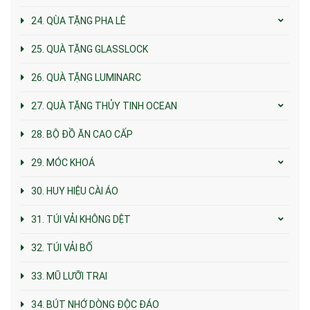
24. QÙA TẶNG PHA LÊ
25. QUÀ TẶNG GLASSLOCK
26. QUÀ TẶNG LUMINARC
27. QUÀ TẶNG THỦY TINH OCEAN
28. BỘ ĐỒ ĂN CAO CẤP
29. MÓC KHOÁ
30. HUY HIỆU CÀI ÁO
31. TÚI VẢI KHÔNG DỆT
32. TÚI VẢI BỐ
33. MŨ LƯỠI TRAI
34. BÚT NHỚ DÒNG ĐỘC ĐÁO