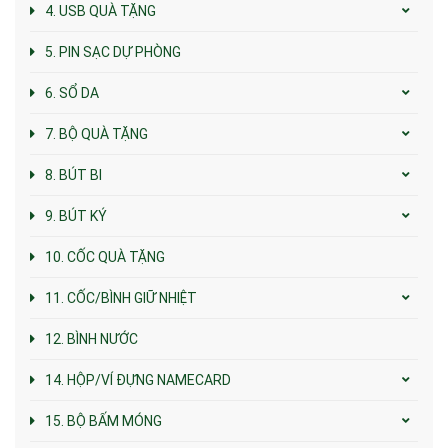
4. USB QUÀ TẶNG
5. PIN SẠC DỰ PHÒNG
6. SỔ DA
7. BỘ QUÀ TẶNG
8. BÚT BI
9. BÚT KÝ
10. CỐC QUÀ TẶNG
11. CỐC/BÌNH GIỮ NHIỆT
12. BÌNH NƯỚC
14. HỘP/VÍ ĐỰNG NAMECARD
15. BỘ BẤM MÓNG