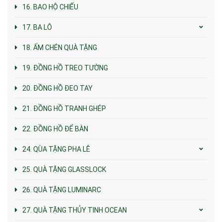
16. BAO HỘ CHIẾU
17. BA LÔ
18. ẤM CHÉN QUÀ TẶNG
19. ĐỒNG HỒ TREO TƯỜNG
20. ĐỒNG HỒ ĐEO TAY
21. ĐỒNG HỒ TRANH GHÉP
22. ĐỒNG HỒ ĐỂ BÀN
24. QÙA TẶNG PHA LÊ
25. QUÀ TẶNG GLASSLOCK
26. QUÀ TẶNG LUMINARC
27. QUÀ TẶNG THỦY TINH OCEAN