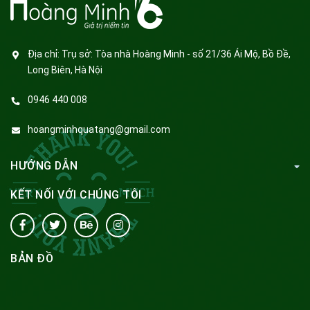
Địa chỉ:
Trụ sở: Tòa nhà Hoàng Minh - số 21/36 Ái Mộ, Bồ Đề,
Long Biên, Hà Nội
0946 440 008
hoangminhquatang@gmail.com
HƯỚNG DẪN
KẾT NỐI VỚI CHÚNG TÔI
BẢN ĐỒ