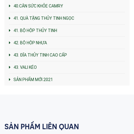
40.CÂN SỨC KHỎE CAMRY
41. QUÀ TẶNG THỦY TINH NGỌC
41. BỘ HỘP THỦY TINH
42. BỘ HỘP NHỰA
43. ĐĨA THỦY TINH CAO CẤP
43. VALI KÉO
SẢN PHẨM MỚI 2021
SẢN PHẨM LIÊN QUAN