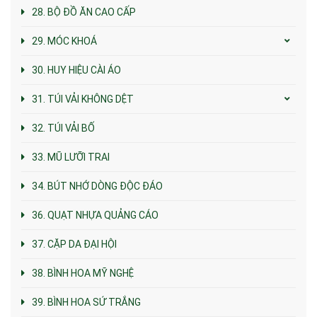
28. BỘ ĐỒ ĂN CAO CẤP
29. MÓC KHOÁ
30. HUY HIỆU CÀI ÁO
31. TÚI VẢI KHÔNG DỆT
32. TÚI VẢI BỐ
33. MŨ LƯỠI TRAI
34. BÚT NHỚ DÒNG ĐỘC ĐÁO
36. QUẠT NHỰA QUẢNG CÁO
37. CẶP DA ĐẠI HỘI
38. BÌNH HOA MỸ NGHỆ
39. BÌNH HOA SỨ TRẮNG