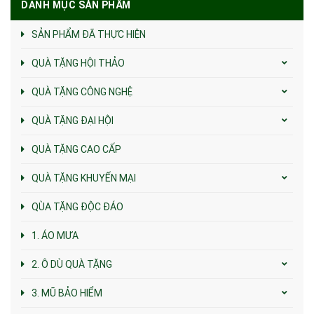
DANH MỤC SẢN PHẨM
SẢN PHẨM ĐÃ THỰC HIỆN
QUÀ TẶNG HỘI THẢO
QUÀ TẶNG CÔNG NGHỆ
QUÀ TẶNG ĐẠI HỘI
QUÀ TẶNG CAO CẤP
QUÀ TẶNG KHUYẾN MẠI
QÙA TẶNG ĐỘC ĐÁO
1. ÁO MƯA
2. Ô DÙ QUÀ TẶNG
3. MŨ BẢO HIỂM