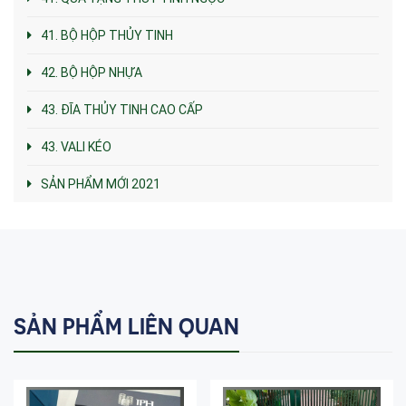
41. BỘ HỘP THỦY TINH
42. BỘ HỘP NHỰA
43. ĐĨA THỦY TINH CAO CẤP
43. VALI KÉO
SẢN PHẨM MỚI 2021
SẢN PHẨM LIÊN QUAN