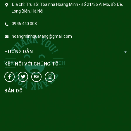
Địa chỉ:
Trụ sở: Tòa nhà Hoàng Minh - số 21/36 Ái Mộ, Bồ Đề,
Long Biên, Hà Nội
0946 440 008
hoangminhquatang@gmail.com
HƯỚNG DẪN
KẾT NỐI VỚI CHÚNG TÔI
BẢN ĐỒ