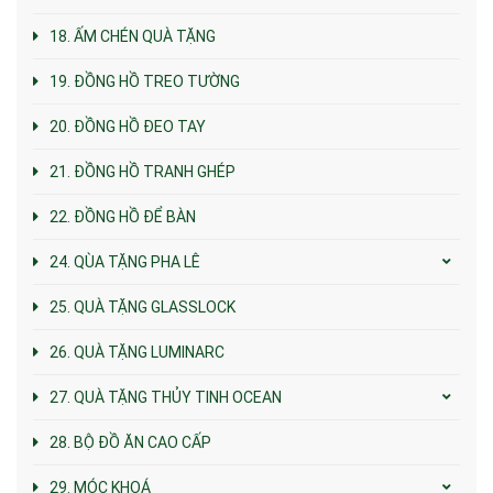
18. ẤM CHÉN QUÀ TẶNG
19. ĐỒNG HỒ TREO TƯỜNG
20. ĐỒNG HỒ ĐEO TAY
21. ĐỒNG HỒ TRANH GHÉP
22. ĐỒNG HỒ ĐỂ BÀN
24. QÙA TẶNG PHA LÊ
25. QUÀ TẶNG GLASSLOCK
26. QUÀ TẶNG LUMINARC
27. QUÀ TẶNG THỦY TINH OCEAN
28. BỘ ĐỒ ĂN CAO CẤP
29. MÓC KHOÁ