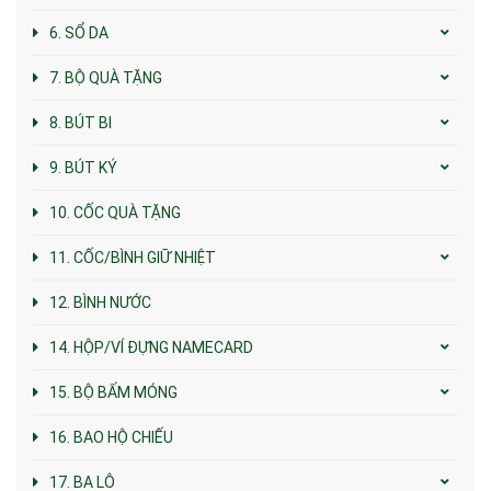
6. SỔ DA
7. BỘ QUÀ TẶNG
8. BÚT BI
9. BÚT KÝ
10. CỐC QUÀ TẶNG
11. CỐC/BÌNH GIỮ NHIỆT
12. BÌNH NƯỚC
14. HỘP/VÍ ĐỰNG NAMECARD
15. BỘ BẤM MÓNG
16. BAO HỘ CHIẾU
17. BA LÔ