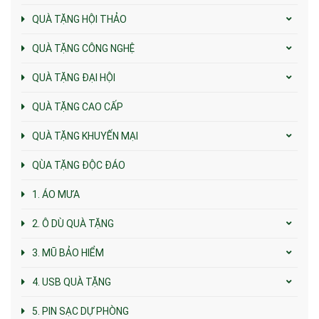
QUÀ TẶNG HỘI THẢO
QUÀ TẶNG CÔNG NGHỆ
QUÀ TẶNG ĐẠI HỘI
QUÀ TẶNG CAO CẤP
QUÀ TẶNG KHUYẾN MẠI
QÙA TẶNG ĐỘC ĐÁO
1. ÁO MƯA
2. Ô DÙ QUÀ TẶNG
3. MŨ BẢO HIỂM
4. USB QUÀ TẶNG
5. PIN SẠC DỰ PHÒNG