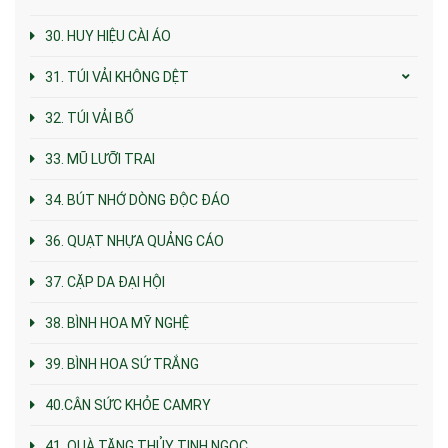
30. HUY HIỆU CÀI ÁO
31. TÚI VẢI KHÔNG DỆT
32. TÚI VẢI BỐ
33. MŨ LƯỠI TRAI
34. BÚT NHỚ DÒNG ĐỘC ĐÁO
36. QUẠT NHỰA QUẢNG CÁO
37. CẶP DA ĐẠI HỘI
38. BÌNH HOA MỸ NGHỆ
39. BÌNH HOA SỨ TRẮNG
40.CÂN SỨC KHỎE CAMRY
41. QUÀ TẶNG THỦY TINH NGỌC