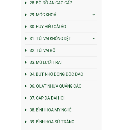
28. BỘ ĐỒ ĂN CAO CẤP
29. MÓC KHOÁ
30. HUY HIỆU CÀI ÁO
31. TÚI VẢI KHÔNG DỆT
32. TÚI VẢI BỐ
33. MŨ LƯỠI TRAI
34. BÚT NHỚ DÒNG ĐỘC ĐÁO
36. QUẠT NHỰA QUẢNG CÁO
37. CẶP DA ĐẠI HỘI
38. BÌNH HOA MỸ NGHỆ
39. BÌNH HOA SỨ TRẮNG