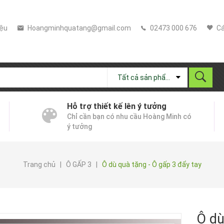
iệu
Hoangminhquatang@gmail.com
02473 000 676
Cá
Tất cả sản phẩm
Hỗ trợ thiết kế lên ý tưởng
Chỉ cần bạn có nhu cầu Hoàng Minh có
ý tưởng
Trang chủ
|
Ô GẤP 3
|
Ô dù quà tặng - Ô gấp 3 đẩy tay
Ô dù