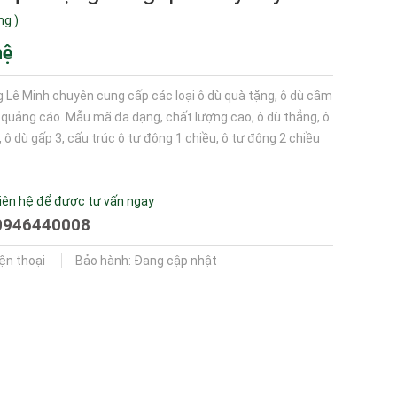
ng
)
hệ
 Lê Minh chuyên cung cấp các loại ô dù quà tặng, ô dù cầm
ù quảng cáo. Mẫu mã đa dạng, chất lượng cao, ô dù thẳng, ô
, ô dù gấp 3, cấu trúc ô tự động 1 chiều, ô tự động 2 chiều
iên hệ để được tư vấn ngay
0946440008
iện thoại
Bảo hành: Đang cập nhật