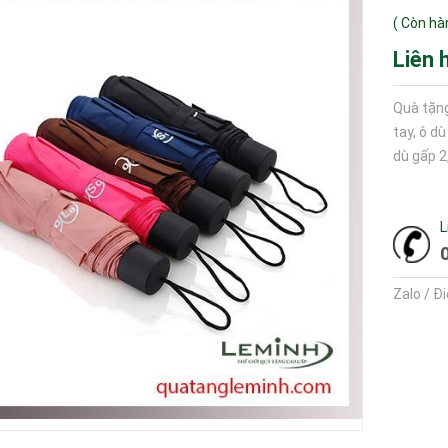
(
Còn hà
Liên 
Quà tặng
tay, ô d
dù gấp 2
L
Zalo / Đ