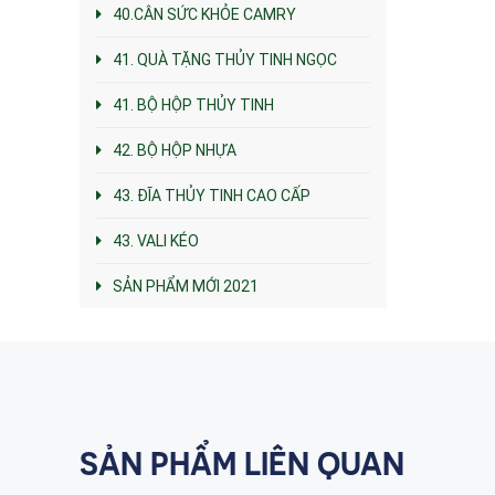
40.CÂN SỨC KHỎE CAMRY
41. QUÀ TẶNG THỦY TINH NGỌC
41. BỘ HỘP THỦY TINH
42. BỘ HỘP NHỰA
43. ĐĨA THỦY TINH CAO CẤP
43. VALI KÉO
SẢN PHẨM MỚI 2021
SẢN PHẨM LIÊN QUAN