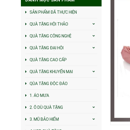
SẢN PHẨM ĐÃ THỰC HIỆN
QUÀ TẶNG HỘI THẢO
QUÀ TẶNG CÔNG NGHỆ
QUÀ TẶNG ĐẠI HỘI
QUÀ TẶNG CAO CẤP
QUÀ TẶNG KHUYẾN MẠI
QÙA TẶNG ĐỘC ĐÁO
1. ÁO MƯA
2. Ô DÙ QUÀ TẶNG
3. MŨ BẢO HIỂM