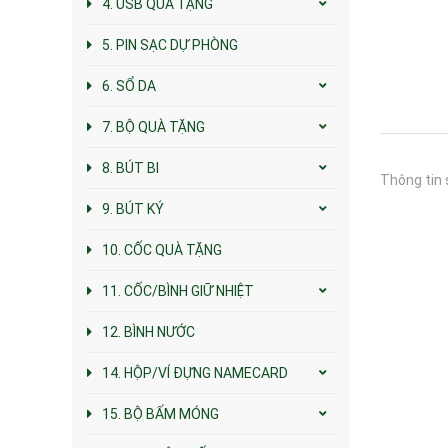
4. USB QUÀ TẶNG
5. PIN SẠC DỰ PHÒNG
6. SỔ DA
7. BỘ QUÀ TẶNG
8. BÚT BI
Thông tin 
9. BÚT KÝ
10. CỐC QUÀ TẶNG
11. CỐC/BÌNH GIỮ NHIỆT
12. BÌNH NƯỚC
14. HỘP/VÍ ĐỰNG NAMECARD
15. BỘ BẤM MÓNG