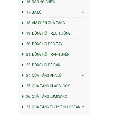
16. BAO HỘ CHIẾU
17. BA LÔ
18. ẤM CHÉN QUÀ TẶNG
19. ĐỒNG HỒ TREO TƯỜNG
20. ĐỒNG HỒ ĐEO TAY
21. ĐỒNG HỒ TRANH GHÉP
22. ĐỒNG HỒ ĐỂ BÀN
24. QÙA TẶNG PHA LÊ
25. QUÀ TẶNG GLASSLOCK
26. QUÀ TẶNG LUMINARC
27. QUÀ TẶNG THỦY TINH OCEAN