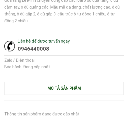
Quà tặng Lê Minh chuyên cung cấp các loại ô dù quà tặng, ô dù
cầm tay, ô dù quảng cáo. Mẫu mã đa dạng, chất lượng cao, ô dù
thẳng, ô dù gấp 2, ô dù gấp 3, cấu trúc ô tự động 1 chiều, ô tự
động 2 chiều
Liên hệ để được tư vấn ngay
0946440008
Zalo / Điện thoại
Bảo hành: Đang cập nhật
MÔ TẢ SẢN PHẨM
Thông tin sản phẩm đang được cập nhật