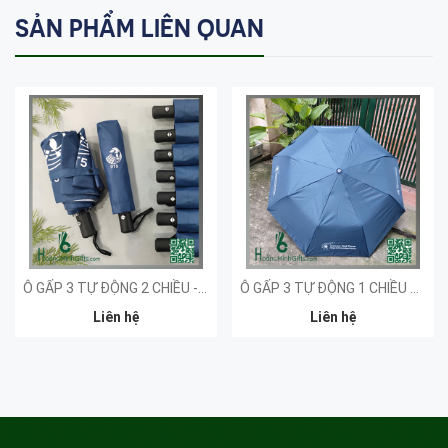
SẢN PHẨM LIÊN QUAN
Ô GẤP 3 TỰ ĐỘNG 2 CHIỀU - KHÁCH HÀNG DT5
Ô GẤP 3 TỰ ĐỘNG 1 CHIỀU CAO CẤP - KHÁCH HÀNG VIET NAM TASK FORCE
Liên hệ
Liên hệ