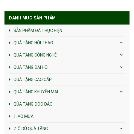
DANH MỤC SẢN PHẨM
SẢN PHẨM ĐÃ THỰC HIỆN
QUÀ TẶNG HỘI THẢO
QUÀ TẶNG CÔNG NGHỆ
QUÀ TẶNG ĐẠI HỘI
QUÀ TẶNG CAO CẤP
QUÀ TẶNG KHUYẾN MẠI
QÙA TẶNG ĐỘC ĐÁO
1. ÁO MƯA
2. Ô DÙ QUÀ TẶNG