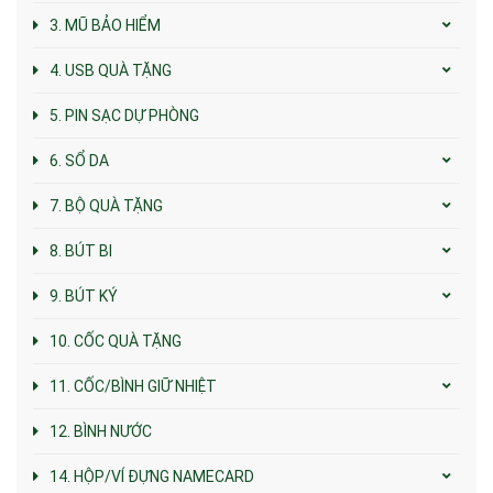
3. MŨ BẢO HIỂM
4. USB QUÀ TẶNG
5. PIN SẠC DỰ PHÒNG
6. SỔ DA
7. BỘ QUÀ TẶNG
8. BÚT BI
9. BÚT KÝ
10. CỐC QUÀ TẶNG
11. CỐC/BÌNH GIỮ NHIỆT
12. BÌNH NƯỚC
14. HỘP/VÍ ĐỰNG NAMECARD