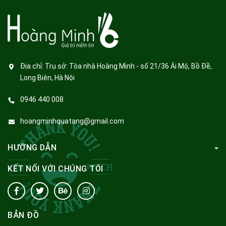
Địa chỉ:
Trụ sở: Tòa nhà Hoàng Minh - số 21/36 Ái Mộ, Bồ Đề,
Long Biên, Hà Nội
0946 440 008
hoangminhquatang@gmail.com
HƯỚNG DẪN
KẾT NỐI VỚI CHÚNG TÔI
BẢN ĐỒ