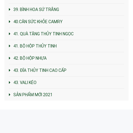
39. BÌNH HOA SỨ TRẮNG
40.CÂN SỨC KHỎE CAMRY
41. QUÀ TẶNG THỦY TINH NGỌC
41. BỘ HỘP THỦY TINH
42. BỘ HỘP NHỰA
43. ĐĨA THỦY TINH CAO CẤP
43. VALI KÉO
SẢN PHẨM MỚI 2021