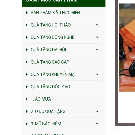
SẢN PHẨM ĐÃ THỰC HIỆN
QUÀ TẶNG HỘI THẢO
QUÀ TẶNG CÔNG NGHỆ
QUÀ TẶNG ĐẠI HỘI
QUÀ TẶNG CAO CẤP
QUÀ TẶNG KHUYẾN MẠI
QÙA TẶNG ĐỘC ĐÁO
1. ÁO MƯA
2. Ô DÙ QUÀ TẶNG
3. MŨ BẢO HIỂM