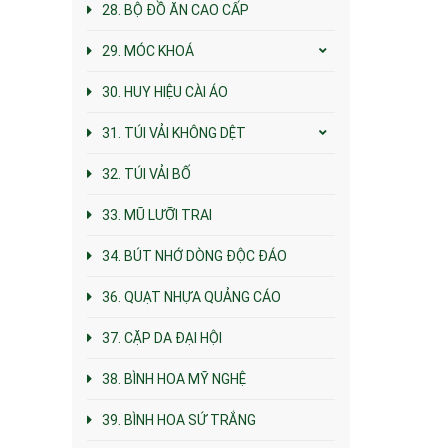
28. BỘ ĐỒ ĂN CAO CẤP
29. MÓC KHOÁ
30. HUY HIỆU CÀI ÁO
31. TÚI VẢI KHÔNG DỆT
32. TÚI VẢI BỐ
33. MŨ LƯỠI TRAI
34. BÚT NHỚ DÒNG ĐỘC ĐÁO
36. QUẠT NHỰA QUẢNG CÁO
37. CẶP DA ĐẠI HỘI
38. BÌNH HOA MỸ NGHỆ
39. BÌNH HOA SỨ TRẮNG