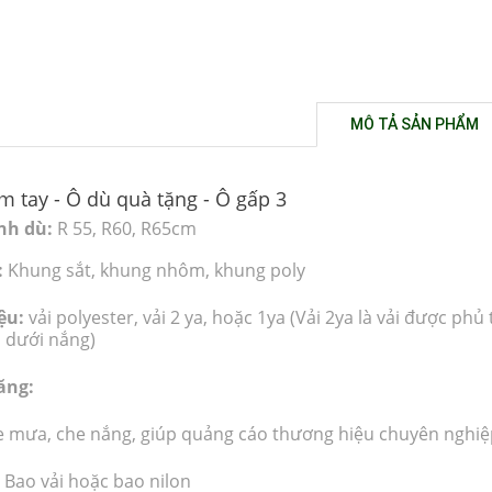
MÔ TẢ SẢN PHẨM
m tay - Ô dù quà tặng - Ô gấp 3
nh dù:
R 55, R60, R65cm
:
Khung sắt, khung nhôm, khung poly
iệu:
vải polyester, vải 2 ya, hoặc 1ya
(Vải 2ya là vải được phủ
i dưới nắng)
ăng:
 mưa, che nắng, giúp quả
ng cáo thương hiệu chuyên nghiệ
Bao vải hoặc bao nilon