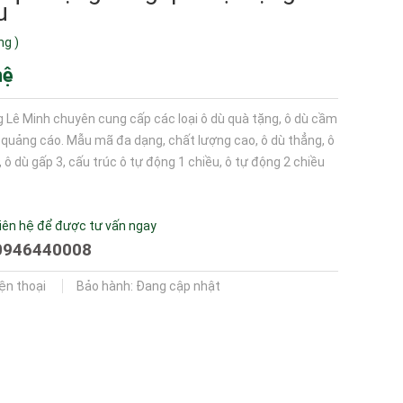
u
ng
)
hệ
 Lê Minh chuyên cung cấp các loại ô dù quà tặng, ô dù cầm
ù quảng cáo. Mẫu mã đa dạng, chất lượng cao, ô dù thẳng, ô
, ô dù gấp 3, cấu trúc ô tự động 1 chiều, ô tự động 2 chiều
iên hệ để được tư vấn ngay
0946440008
iện thoại
Bảo hành: Đang cập nhật