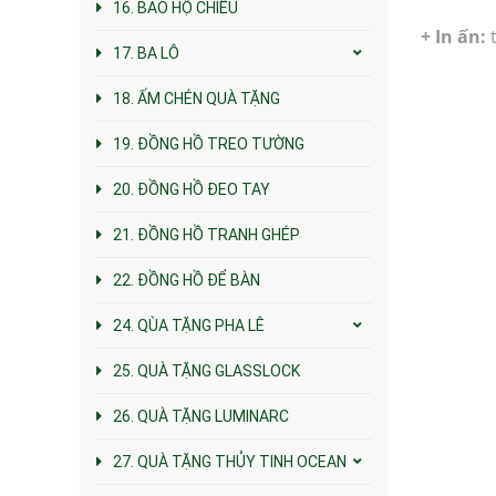
16. BAO HỘ CHIẾU
+ In ấn:
t
17. BA LÔ
18. ẤM CHÉN QUÀ TẶNG
19. ĐỒNG HỒ TREO TƯỜNG
20. ĐỒNG HỒ ĐEO TAY
21. ĐỒNG HỒ TRANH GHÉP
22. ĐỒNG HỒ ĐỂ BÀN
24. QÙA TẶNG PHA LÊ
25. QUÀ TẶNG GLASSLOCK
26. QUÀ TẶNG LUMINARC
27. QUÀ TẶNG THỦY TINH OCEAN