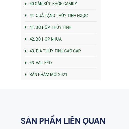
40.CÂN SỨC KHỎE CAMRY
41. QUÀ TẶNG THỦY TINH NGỌC
41. BỘ HỘP THỦY TINH
42. BỘ HỘP NHỰA
43. ĐĨA THỦY TINH CAO CẤP
43. VALI KÉO
SẢN PHẨM MỚI 2021
SẢN PHẨM LIÊN QUAN