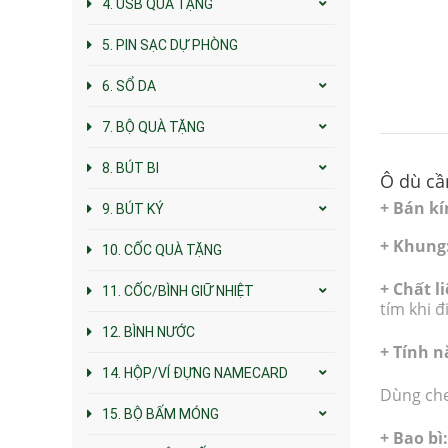
4. USB QUÀ TẶNG
5. PIN SẠC DỰ PHÒNG
6. SỔ DA
7. BỘ QUÀ TẶNG
8. BÚT BI
Ô dù cầ
+ Bán kí
9. BÚT KÝ
+ Khung
10. CỐC QUÀ TẶNG
+ Chất l
11. CỐC/BÌNH GIỮ NHIỆT
tím khi đ
12. BÌNH NƯỚC
+ Tính n
14. HỘP/VÍ ĐỰNG NAMECARD
Dùng che
15. BỘ BẤM MÓNG
+ Bao bì: