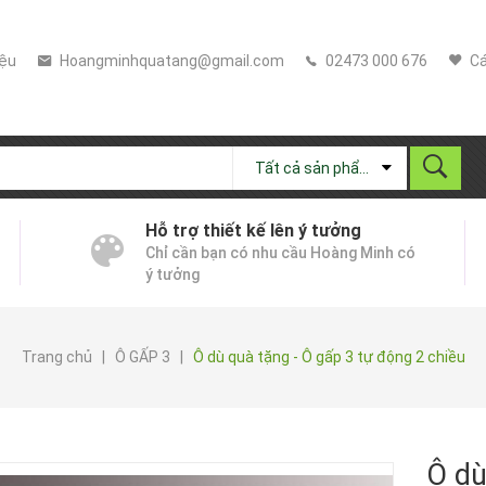
iệu
Hoangminhquatang@gmail.com
02473 000 676
Cá
Tất cả sản phẩm
Hỗ trợ thiết kế lên ý tưởng
Chỉ cần bạn có nhu cầu Hoàng Minh có
ý tưởng
Trang chủ
|
Ô GẤP 3
|
Ô dù quà tặng - Ô gấp 3 tự động 2 chiều
Ô dù