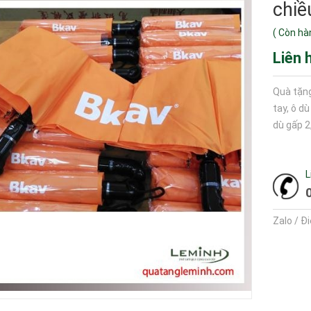
chiề
(
Còn hà
Liên 
Quà tặng
tay, ô d
dù gấp 2
L
Zalo / Đ