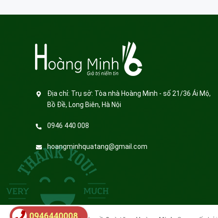
Địa chỉ:
Trụ sở: Tòa nhà Hoàng Minh - số 21/36 Ái Mộ,
Bồ Đề, Long Biên, Hà Nội
0946 440 008
hoangminhquatang@gmail.com
0946440008