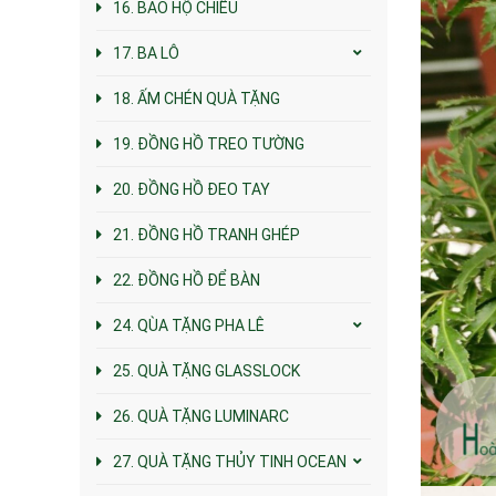
16. BAO HỘ CHIẾU
17. BA LÔ
18. ẤM CHÉN QUÀ TẶNG
19. ĐỒNG HỒ TREO TƯỜNG
20. ĐỒNG HỒ ĐEO TAY
21. ĐỒNG HỒ TRANH GHÉP
22. ĐỒNG HỒ ĐỂ BÀN
24. QÙA TẶNG PHA LÊ
25. QUÀ TẶNG GLASSLOCK
26. QUÀ TẶNG LUMINARC
27. QUÀ TẶNG THỦY TINH OCEAN