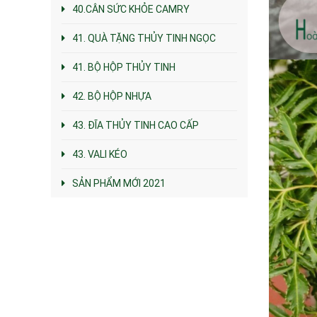
40.CÂN SỨC KHỎE CAMRY
41. QUÀ TẶNG THỦY TINH NGỌC
41. BỘ HỘP THỦY TINH
42. BỘ HỘP NHỰA
43. ĐĨA THỦY TINH CAO CẤP
43. VALI KÉO
SẢN PHẨM MỚI 2021