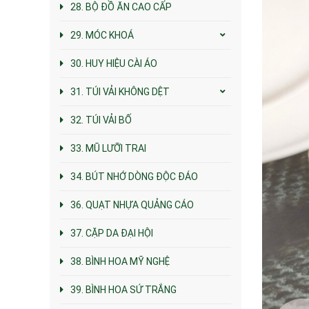
28. BỘ ĐỒ ĂN CAO CẤP
29. MÓC KHOÁ
30. HUY HIỆU CÀI ÁO
31. TÚI VẢI KHÔNG DỆT
32. TÚI VẢI BỐ
33. MŨ LƯỠI TRAI
34. BÚT NHỚ DÒNG ĐỘC ĐÁO
36. QUẠT NHỰA QUẢNG CÁO
37. CẶP DA ĐẠI HỘI
38. BÌNH HOA MỸ NGHỆ
39. BÌNH HOA SỨ TRẮNG