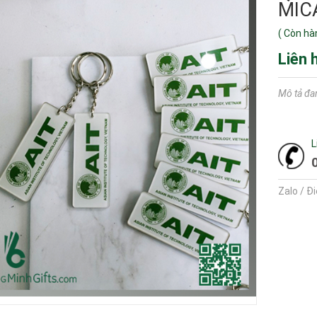
MIC
(
Còn hà
Liên 
Mô tả đa
L
Zalo / Đ