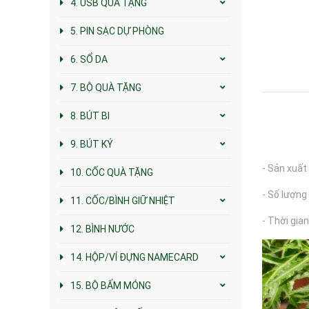
4. USB QUÀ TẶNG
5. PIN SẠC DỰ PHÒNG
6. SỔ DA
7. BỘ QUÀ TẶNG
8. BÚT BI
9. BÚT KÝ
- Sản xuất
10. CỐC QUÀ TẶNG
- Số lượng 
11. CỐC/BÌNH GIỮ NHIỆT
- Thời gian
12. BÌNH NƯỚC
14. HỘP/VÍ ĐỰNG NAMECARD
15. BỘ BẤM MÓNG