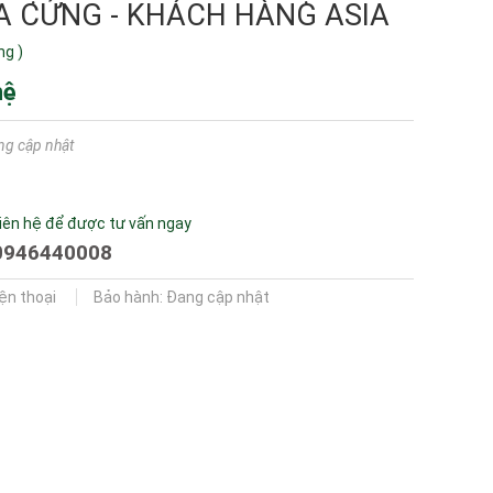
A CỨNG - KHÁCH HÀNG ASIA
ng
)
hệ
ng cập nhật
iên hệ để được tư vấn ngay
0946440008
iện thoại
Bảo hành: Đang cập nhật