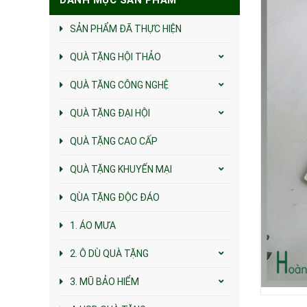
SẢN PHẨM ĐÃ THỰC HIỆN
QUÀ TẶNG HỘI THẢO
QUÀ TẶNG CÔNG NGHỆ
QUÀ TẶNG ĐẠI HỘI
QUÀ TẶNG CAO CẤP
QUÀ TẶNG KHUYẾN MẠI
QÙA TẶNG ĐỘC ĐÁO
1. ÁO MƯA
2. Ô DÙ QUÀ TẶNG
3. MŨ BẢO HIỂM