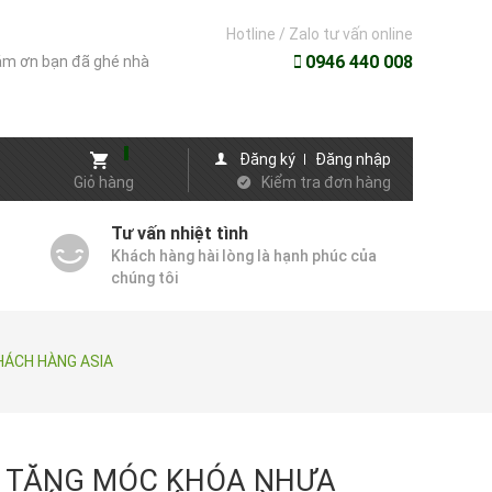
Hotline / Zalo tư vấn online
0946 440 008
m ơn bạn đã ghé nhà
Đăng ký
Đăng nhập
Giỏ hàng
Kiểm tra đơn hàng
Tư vấn nhiệt tình
Khách hàng hài lòng là hạnh phúc của
chúng tôi
HÁCH HÀNG ASIA
 TẶNG MÓC KHÓA NHỰA