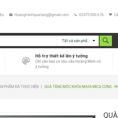
iệu
Hoangminhquatang@gmail.com
02473 000 676
Cá
Tất cả sản phẩm
Hỗ trợ thiết kế lên ý tưởng
Chỉ cần bạn có nhu cầu Hoàng Minh có
ý tưởng
N PHẨM ĐÃ THỰC HIỆN
|
QUÀ TẶNG MÓC KHÓA NHỰA MICA CỨNG - K
QUÀ