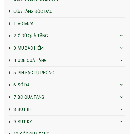
QÙA TẶNG ĐỘC ĐÁO
1. ÁO MƯA
2. Ô DÙ QUÀ TẶNG
3. MŨ BẢO HIỂM
4. USB QUÀ TẶNG
5. PIN SẠC DỰ PHÒNG
6. SỔ DA
7. BỘ QUÀ TẶNG
8. BÚT BI
9. BÚT KÝ
10. CỐC QUÀ TẶNG