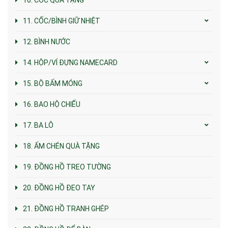
11. CỐC/BÌNH GIỮ NHIỆT
12. BÌNH NƯỚC
14. HỘP/VÍ ĐỰNG NAMECARD
15. BỘ BẤM MÓNG
16. BAO HỘ CHIẾU
17. BA LÔ
18. ẤM CHÉN QUÀ TẶNG
19. ĐỒNG HỒ TREO TƯỜNG
20. ĐỒNG HỒ ĐEO TAY
21. ĐỒNG HỒ TRANH GHÉP