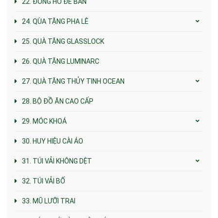
22. ĐỒNG HỒ ĐỂ BÀN
24. QÙA TẶNG PHA LÊ
25. QUÀ TẶNG GLASSLOCK
26. QUÀ TẶNG LUMINARC
27. QUÀ TẶNG THỦY TINH OCEAN
28. BỘ ĐỒ ĂN CAO CẤP
29. MÓC KHOÁ
30. HUY HIỆU CÀI ÁO
31. TÚI VẢI KHÔNG DỆT
32. TÚI VẢI BỐ
33. MŨ LƯỠI TRAI