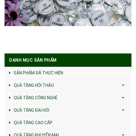
DANH MỤC SẢN PHẨM
SẢN PHẨM ĐÃ THỰC HIỆN
QUÀ TẶNG HỘI THẢO
QUÀ TẶNG CÔNG NGHỆ
QUÀ TẶNG ĐẠI HỘI
QUÀ TẶNG CAO CẤP
QUÀ TẶNG KHUYẾN MẠI