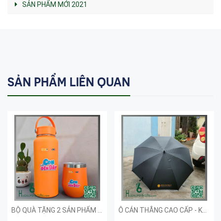
SẢN PHẨM MỚI 2021
SẢN PHẨM LIÊN QUAN
BỘ QUÀ TẶNG 2 SẢN PHẨM - KHÁCH HÀNG VTV
Ô CÁN THẲNG CAO CẤP - KHÁCH HÀNG OPEN WORLD