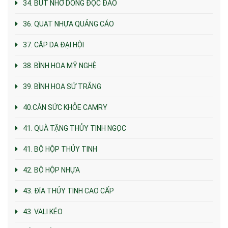
34. BÚT NHỚ DÒNG ĐỘC ĐÁO
36. QUẠT NHỰA QUẢNG CÁO
37. CẶP DA ĐẠI HỘI
38. BÌNH HOA MỸ NGHỆ
39. BÌNH HOA SỨ TRẮNG
40.CÂN SỨC KHỎE CAMRY
41. QUÀ TẶNG THỦY TINH NGỌC
41. BỘ HỘP THỦY TINH
42. BỘ HỘP NHỰA
43. ĐĨA THỦY TINH CAO CẤP
43. VALI KÉO