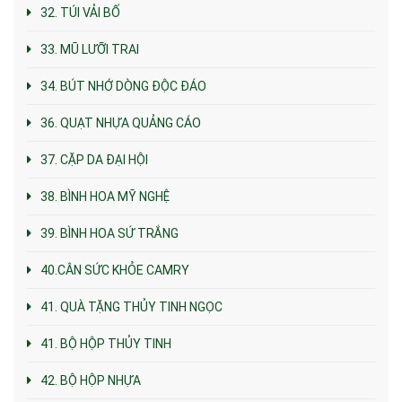
32. TÚI VẢI BỐ
33. MŨ LƯỠI TRAI
34. BÚT NHỚ DÒNG ĐỘC ĐÁO
36. QUẠT NHỰA QUẢNG CÁO
37. CẶP DA ĐẠI HỘI
38. BÌNH HOA MỸ NGHỆ
39. BÌNH HOA SỨ TRẮNG
40.CÂN SỨC KHỎE CAMRY
41. QUÀ TẶNG THỦY TINH NGỌC
41. BỘ HỘP THỦY TINH
42. BỘ HỘP NHỰA