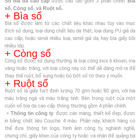
được cấu tạo gồm 3 phần chính:
Sổ bìa da cao cấp
Bìa
sổ, Còng sổ, và Ruột sổ.
+ Bìa sổ
Bìa sổ được làm từ các chất liệu khác nhau tùy vào mục
đích sử dụng, loại dùng chất liệu da thật, loại dùng PU giả da
cao cấp, hoặc simili nhiều loại, simili giả da, hay bìa giấy bồi
nhiều lớp.
+ Còng sổ
Còng sổ được sử dụng thường là loại còng inox 6 khoen, mạ
vàng hoặc trắng, với loại còng này có thể dễ dàng mở ra để
thay thế ruột, bổ sung hoặc bỏ bớt số tờ theo ý muốn
.
+ Ruột sổ
Ruột sổ là giấy fort định lượng 70 grm hoặc 80 grm, với hai
màu trắng ngà và màu trắng tinh. Bên trong ruột của một
cuốn sổ bìa da cao cấp thông thường gồm 4 phần chính.
: được cán màng, thiết kế đẹp, được
+
Thông tin công ty
in bằng chất liệu Couche 4 màu. Phần này, khách hàng có
thể đưa thông tin logo, hình ảnh công ty, nghành nghề,
chứng chỉ, giấy khen của công ty hoặc cá nhân để quảng bá