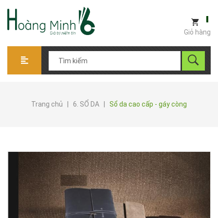
Giỏ hàng
Trang chủ
|
6. SỔ DA
|
Sổ da cao cấp - gáy còng