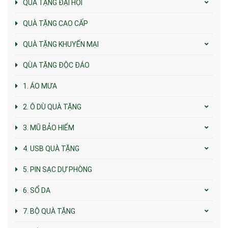
QUÀ TẶNG ĐẠI HỘI
QUÀ TẶNG CAO CẤP
QUÀ TẶNG KHUYẾN MẠI
QÙA TẶNG ĐỘC ĐÁO
1. ÁO MƯA
2. Ô DÙ QUÀ TẶNG
3. MŨ BẢO HIỂM
4. USB QUÀ TẶNG
5. PIN SẠC DỰ PHÒNG
6. SỔ DA
7. BỘ QUÀ TẶNG