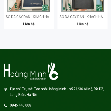
SỔ DA GÁY DÁN - KHÁCH HÀNG PALOALTO
SỔ DA GÁY DÁN - KHÁCH HÀNG AWS
Liên hệ
Liên hệ
Địa chỉ:
Trụ sở: Tòa nhà Hoàng Minh - số 21/36 Ái Mộ, Bồ Đề,
Long Biên, Hà Nội
0946 440 008