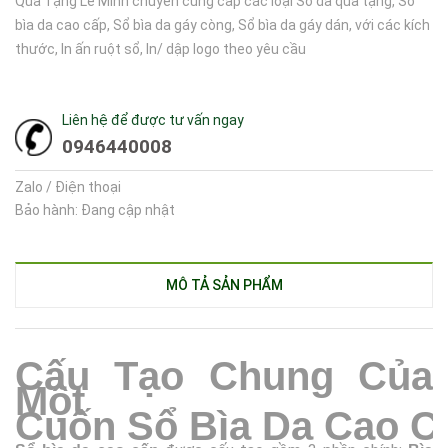
Quà Tặng Lê Minh chuyên cung cấp các loại Sổ da quà tặng, Sổ
bìa da cao cấp, Sổ bìa da gáy còng, Sổ bìa da gáy dán, với các kích
thước, In ấn ruột sổ, In/ dập logo theo yêu cầu
Liên hệ để được tư vấn ngay
0946440008
Zalo / Điện thoại
Bảo hành: Đang cập nhật
MÔ TẢ SẢN PHẨM
Cấu
T
ạo
Chung Của
Một
Cuốn
S
ổ
B
ìa
D
a
C
ao
C