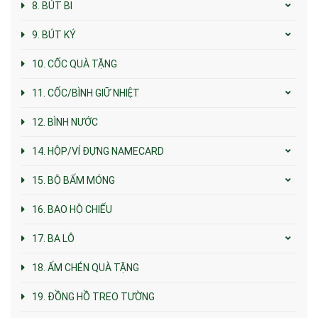
8. BÚT BI
9. BÚT KÝ
10. CỐC QUÀ TẶNG
11. CỐC/BÌNH GIỮ NHIỆT
12. BÌNH NƯỚC
14. HỘP/VÍ ĐỰNG NAMECARD
15. BỘ BẤM MÓNG
16. BAO HỘ CHIẾU
17. BA LÔ
18. ẤM CHÉN QUÀ TẶNG
19. ĐỒNG HỒ TREO TƯỜNG