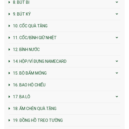
8. BÚT BI
9. BÚT KÝ
10. CỐC QUÀ TẶNG
11. CỐC/BÌNH GIỮ NHIỆT
12. BÌNH NƯỚC
14. HỘP/VÍ ĐỰNG NAMECARD
15. BỘ BẤM MÓNG
16. BAO HỘ CHIẾU
17. BA LÔ
18. ẤM CHÉN QUÀ TẶNG
19. ĐỒNG HỒ TREO TƯỜNG