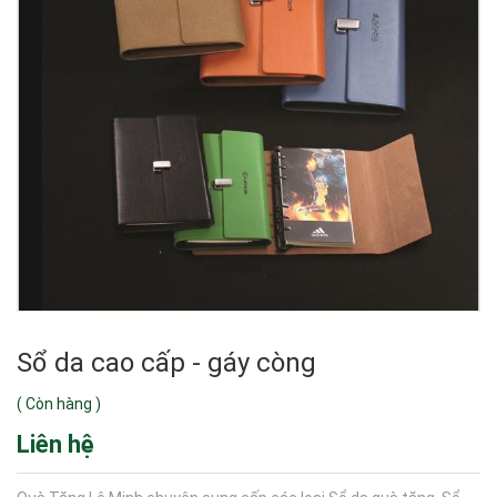
Sổ da cao cấp - gáy còng
(
Còn hàng
)
Liên hệ