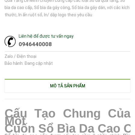
Quà Tặng Lê Minh chuyên cung cấp các loại Sổ da quà tặng, Sổ
bìa da cao cấp, Sổ bìa da gáy còng, Sổ bìa da gáy dán, với các kích
thước, In ấn ruột sổ, In/ dập logo theo yêu cầu
Liên hệ để được tư vấn ngay
0946440008
Zalo / Điện thoại
Bảo hành: Đang cập nhật
MÔ TẢ SẢN PHẨM
Cấu
T
ạo
Chung Của
Một
Cuốn
S
ổ
B
ìa
D
a
C
ao
C