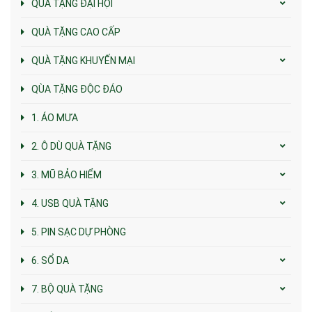
QUÀ TẶNG ĐẠI HỘI
QUÀ TẶNG CAO CẤP
QUÀ TẶNG KHUYẾN MẠI
QÙA TẶNG ĐỘC ĐÁO
1. ÁO MƯA
2. Ô DÙ QUÀ TẶNG
3. MŨ BẢO HIỂM
4. USB QUÀ TẶNG
5. PIN SẠC DỰ PHÒNG
6. SỔ DA
7. BỘ QUÀ TẶNG