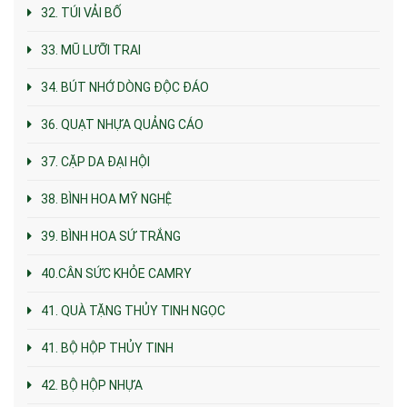
32. TÚI VẢI BỐ
33. MŨ LƯỠI TRAI
34. BÚT NHỚ DÒNG ĐỘC ĐÁO
36. QUẠT NHỰA QUẢNG CÁO
37. CẶP DA ĐẠI HỘI
38. BÌNH HOA MỸ NGHỆ
39. BÌNH HOA SỨ TRẮNG
40.CÂN SỨC KHỎE CAMRY
41. QUÀ TẶNG THỦY TINH NGỌC
41. BỘ HỘP THỦY TINH
42. BỘ HỘP NHỰA