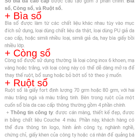
được cấu tạo gồm 3 phần chính:
Sổ bìa da cao cấp
Bìa
sổ, Còng sổ, và Ruột sổ.
+ Bìa sổ
Bìa sổ được làm từ các chất liệu khác nhau tùy vào mục
đích sử dụng, loại dùng chất liệu da thật, loại dùng PU giả da
cao cấp, hoặc simili nhiều loại, simili giả da, hay bìa giấy bồi
nhiều lớp.
+ Còng sổ
Còng sổ được sử dụng thường là loại còng inox 6 khoen, mạ
vàng hoặc trắng, với loại còng này có thể dễ dàng mở ra để
thay thế ruột, bổ sung hoặc bỏ bớt số tờ theo ý muốn
.
+ Ruột sổ
Ruột sổ là giấy fort định lượng 70 grm hoặc 80 grm, với hai
màu trắng ngà và màu trắng tinh. Bên trong ruột của một
cuốn sổ bìa da cao cấp thông thường gồm 4 phần chính.
: được cán màng, thiết kế đẹp, được
+
Thông tin công ty
in bằng chất liệu Couche 4 màu. Phần này, khách hàng có
thể đưa thông tin logo, hình ảnh công ty, nghành nghề,
chứng chỉ, giấy khen của công ty hoặc cá nhân để quảng bá