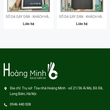
SỔ DA GÁY DÁN - KHÁCH HÀNG PALOALTO
SỔ DA GÁY DÁN - KHÁCH HÀNG AWS
Liên hệ
Liên hệ
Địa chỉ:
Trụ sở: Tòa nhà Hoàng Minh - số 21/36 Ái Mộ, Bồ Đề,
Long Biên, Hà Nội
0946 440 008