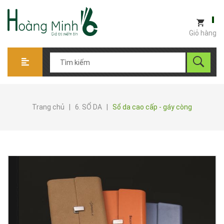
Giỏ hàng
Trang chủ
|
6. SỔ DA
|
Sổ da cao cấp - gáy còng