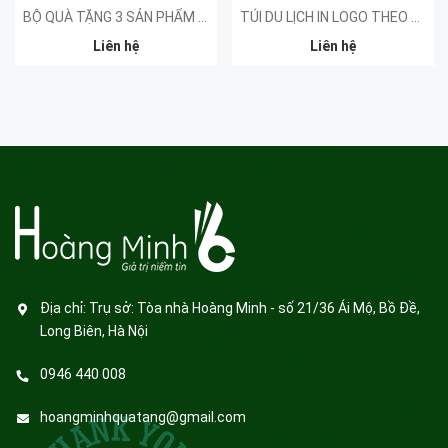
BỘ QUÀ TẶNG 3 SẢN PHẨM - KHÁCH HÀNG SYNAPSE
TÚI DU LỊCH IN LOGO THEO YÊU CẦU
Liên hệ
Liên hệ
Địa chỉ:
Trụ sở: Tòa nhà Hoàng Minh - số 21/36 Ái Mộ, Bồ Đề,
Long Biên, Hà Nội
0946 440 008
hoangminhquatang@gmail.com