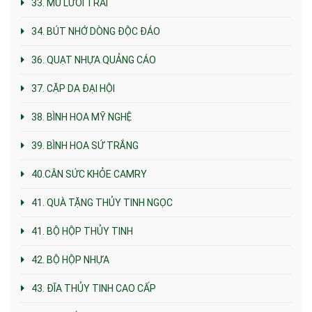
33. MŨ LƯỠI TRAI
34. BÚT NHỚ DÒNG ĐỘC ĐÁO
36. QUẠT NHỰA QUẢNG CÁO
37. CẶP DA ĐẠI HỘI
38. BÌNH HOA MỸ NGHỆ
39. BÌNH HOA SỨ TRẮNG
40.CÂN SỨC KHỎE CAMRY
41. QUÀ TẶNG THỦY TINH NGỌC
41. BỘ HỘP THỦY TINH
42. BỘ HỘP NHỰA
43. ĐĨA THỦY TINH CAO CẤP