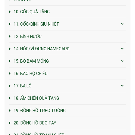
10. CỐC QUÀ TẶNG
11. CỐC/BÌNH GIỮ NHIỆT
12. BÌNH NƯỚC
14. HỘP/VÍ ĐỰNG NAMECARD
15. BỘ BẤM MÓNG
16. BAO HỘ CHIẾU
17. BA LÔ
18. ẤM CHÉN QUÀ TẶNG
19. ĐỒNG HỒ TREO TƯỜNG
20. ĐỒNG HỒ ĐEO TAY