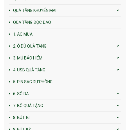
QUÀ TẶNG KHUYẾN MẠI
QÙA TẶNG ĐỘC ĐÁO
1. ÁO MƯA
2. Ô DÙ QUÀ TẶNG
3. MŨ BẢO HIỂM
4. USB QUÀ TẶNG
5. PIN SẠC DỰ PHÒNG
6. SỔ DA
7. BỘ QUÀ TẶNG
8. BÚT BI
9. BÚT KÝ