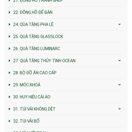
21. ĐỒNG HỒ TRANH GHÉP
22. ĐỒNG HỒ ĐỂ BÀN
24. QÙA TẶNG PHA LÊ
25. QUÀ TẶNG GLASSLOCK
26. QUÀ TẶNG LUMINARC
27. QUÀ TẶNG THỦY TINH OCEAN
28. BỘ ĐỒ ĂN CAO CẤP
29. MÓC KHOÁ
30. HUY HIỆU CÀI ÁO
31. TÚI VẢI KHÔNG DỆT
32. TÚI VẢI BỐ