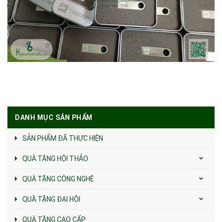
DANH MỤC SẢN PHẨM
SẢN PHẨM ĐÃ THỰC HIỆN
QUÀ TẶNG HỘI THẢO
QUÀ TẶNG CÔNG NGHỆ
QUÀ TẶNG ĐẠI HỘI
QUÀ TẶNG CAO CẤP