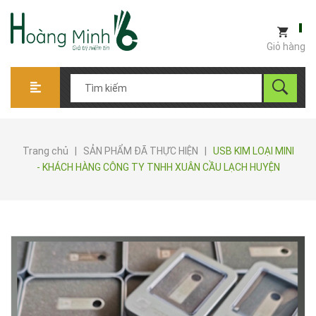
Giỏ hàng
Trang chủ
|
SẢN PHẨM ĐÃ THỰC HIỆN
|
USB KIM LOẠI MINI
- KHÁCH HÀNG CÔNG TY TNHH XUÂN CẦU LẠCH HUYỆN