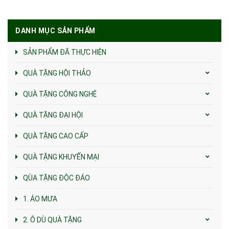
DANH MỤC SẢN PHẨM
SẢN PHẨM ĐÃ THỰC HIỆN
QUÀ TẶNG HỘI THẢO
QUÀ TẶNG CÔNG NGHỆ
QUÀ TẶNG ĐẠI HỘI
QUÀ TẶNG CAO CẤP
QUÀ TẶNG KHUYẾN MẠI
QÙA TẶNG ĐỘC ĐÁO
1. ÁO MƯA
2. Ô DÙ QUÀ TẶNG