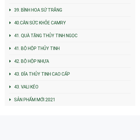
39. BÌNH HOA SỨ TRẮNG
40.CÂN SỨC KHỎE CAMRY
41. QUÀ TẶNG THỦY TINH NGỌC
41. BỘ HỘP THỦY TINH
42. BỘ HỘP NHỰA
43. ĐĨA THỦY TINH CAO CẤP
43. VALI KÉO
SẢN PHẨM MỚI 2021