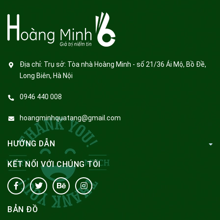
Địa chỉ:
Trụ sở: Tòa nhà Hoàng Minh - số 21/36 Ái Mộ, Bồ Đề,
Long Biên, Hà Nội
0946 440 008
hoangminhquatang@gmail.com
HƯỚNG DẪN
KẾT NỐI VỚI CHÚNG TÔI
BẢN ĐỒ