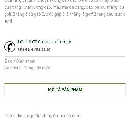
Quà tặng Lê Minh chuyên cung cấp các loại ô dù cầm tay, ô dù,
quà tặng. Chất lượng cao, mẫu mã đa dạng, các loại dù thẳng, dù
golf 2 tầng,ô dù gấp 2, ô dù gấp 3, ô thẳng, ô golf 2 tầng cấu trúc ô
tự đ
Liên hệ để được tư vấn ngay
0946440008
Zalo / Điện thoại
Bảo hành: Đang cập nhật
MÔ TẢ SẢN PHẨM
Thông tin sản phẩm đang được cập nhật