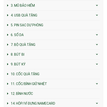
3. MŨ BẢO HIỂM
4. USB QUÀ TẶNG
5. PIN SẠC DỰ PHÒNG
6. SỔ DA
7. BỘ QUÀ TẶNG
8. BÚT BI
9. BÚT KÝ
10. CỐC QUÀ TẶNG
11. CỐC/BÌNH GIỮ NHIỆT
12. BÌNH NƯỚC
14. HỘP/VÍ ĐỰNG NAMECARD