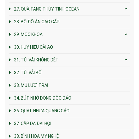
27. QUÀ TẶNG THỦY TINH OCEAN
28. BỘ ĐỒ ĂN CAO CẤP
29. MÓC KHOÁ
30. HUY HIỆU CÀI ÁO
31. TÚI VẢI KHÔNG DỆT
32. TÚI VẢI BỐ
33. MŨ LƯỠI TRAI
34. BÚT NHỚ DÒNG ĐỘC ĐÁO
36. QUẠT NHỰA QUẢNG CÁO
37. CẶP DA ĐẠI HỘI
38. BÌNH HOA MỸ NGHỆ