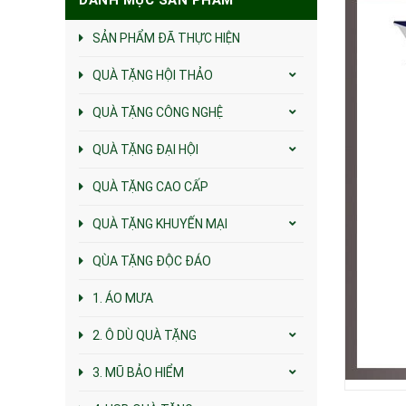
SẢN PHẨM ĐÃ THỰC HIỆN
QUÀ TẶNG HỘI THẢO
QUÀ TẶNG CÔNG NGHỆ
QUÀ TẶNG ĐẠI HỘI
QUÀ TẶNG CAO CẤP
QUÀ TẶNG KHUYẾN MẠI
QÙA TẶNG ĐỘC ĐÁO
1. ÁO MƯA
2. Ô DÙ QUÀ TẶNG
3. MŨ BẢO HIỂM