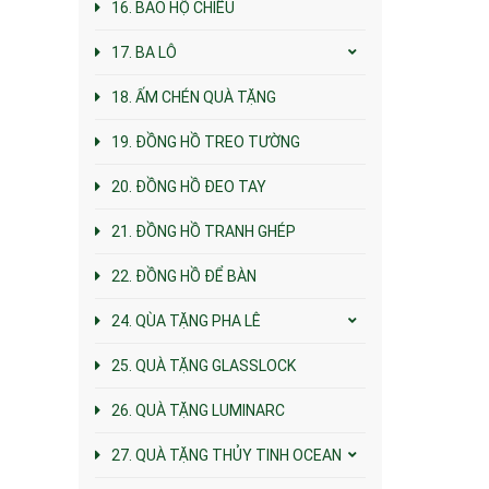
16. BAO HỘ CHIẾU
17. BA LÔ
18. ẤM CHÉN QUÀ TẶNG
19. ĐỒNG HỒ TREO TƯỜNG
20. ĐỒNG HỒ ĐEO TAY
21. ĐỒNG HỒ TRANH GHÉP
22. ĐỒNG HỒ ĐỂ BÀN
24. QÙA TẶNG PHA LÊ
25. QUÀ TẶNG GLASSLOCK
26. QUÀ TẶNG LUMINARC
27. QUÀ TẶNG THỦY TINH OCEAN