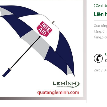
(
Còn hà
Liên 
Quà tặng
tặng. Ch
tầng,ô dù
L
Zalo / Đ