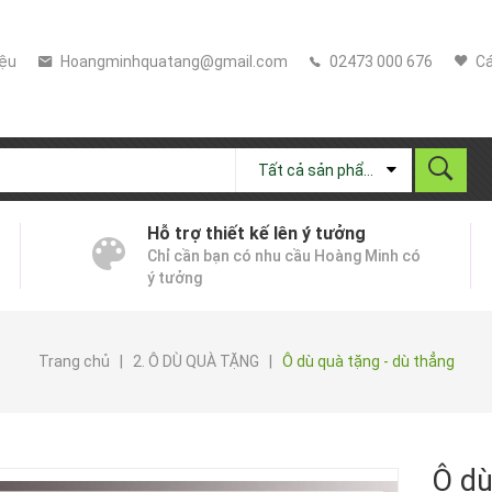
iệu
Hoangminhquatang@gmail.com
02473 000 676
Cá
Tất cả sản phẩm
Hỗ trợ thiết kế lên ý tưởng
Chỉ cần bạn có nhu cầu Hoàng Minh có
ý tưởng
Trang chủ
|
2. Ô DÙ QUÀ TẶNG
|
Ô dù quà tặng - dù thẳng
Ô dù