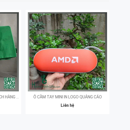
Ô GẤP 3 TỰ ĐỘNG 2 CHIỀU - KHÁCH HÀNG GNL
Ô CẦM TAY MINI IN LOGO QUẢNG CÁO
Liên hệ