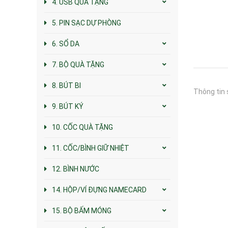
4. USB QUÀ TẶNG
5. PIN SẠC DỰ PHÒNG
6. SỔ DA
7. BỘ QUÀ TẶNG
8. BÚT BI
Thông tin 
9. BÚT KÝ
10. CỐC QUÀ TẶNG
11. CỐC/BÌNH GIỮ NHIỆT
12. BÌNH NƯỚC
14. HỘP/VÍ ĐỰNG NAMECARD
15. BỘ BẤM MÓNG