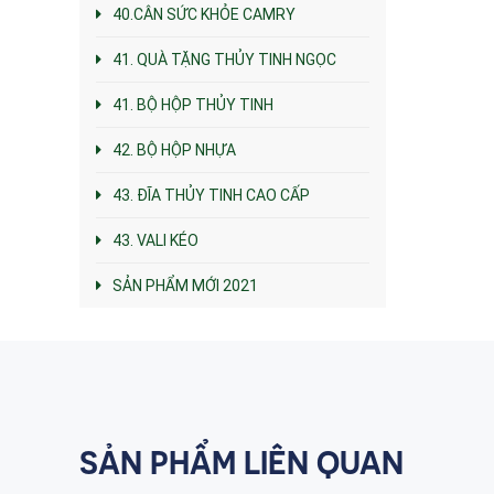
40.CÂN SỨC KHỎE CAMRY
41. QUÀ TẶNG THỦY TINH NGỌC
41. BỘ HỘP THỦY TINH
42. BỘ HỘP NHỰA
43. ĐĨA THỦY TINH CAO CẤP
43. VALI KÉO
SẢN PHẨM MỚI 2021
SẢN PHẨM LIÊN QUAN