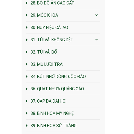
28. BỘ ĐỒ ĂN CAO CẤP
29. MÓC KHOÁ
30. HUY HIỆU CÀI ÁO
31. TÚI VẢI KHÔNG DỆT
32. TÚI VẢI BỐ
33. MŨ LƯỠI TRAI
34. BÚT NHỚ DÒNG ĐỘC ĐÁO
36. QUẠT NHỰA QUẢNG CÁO
37. CẶP DA ĐẠI HỘI
38. BÌNH HOA MỸ NGHỆ
39. BÌNH HOA SỨ TRẮNG