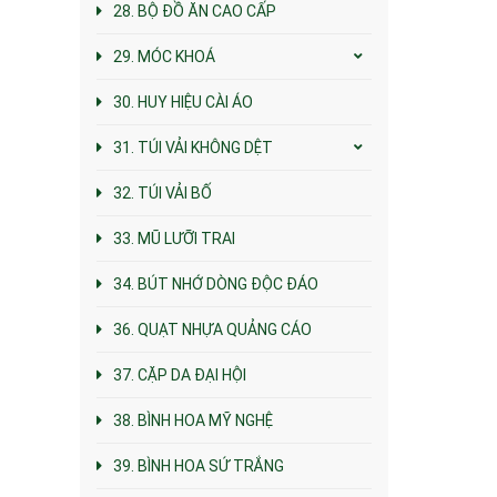
28. BỘ ĐỒ ĂN CAO CẤP
29. MÓC KHOÁ
30. HUY HIỆU CÀI ÁO
31. TÚI VẢI KHÔNG DỆT
32. TÚI VẢI BỐ
33. MŨ LƯỠI TRAI
34. BÚT NHỚ DÒNG ĐỘC ĐÁO
36. QUẠT NHỰA QUẢNG CÁO
37. CẶP DA ĐẠI HỘI
38. BÌNH HOA MỸ NGHỆ
39. BÌNH HOA SỨ TRẮNG