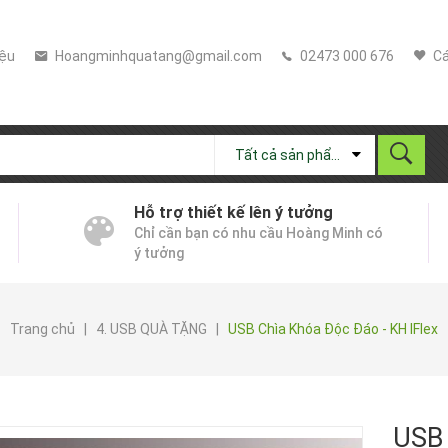
iệu
Hoangminhquatang@gmail.com
02473 000 676
Cá
Tất cả sản phẩm
Hỗ trợ thiết kế lên ý tưởng
Chỉ cần bạn có nhu cầu Hoàng Minh có
ý tưởng
Trang chủ
|
4. USB QUÀ TẶNG
|
USB Chìa Khóa Độc Đáo - KH IFlex
USB 