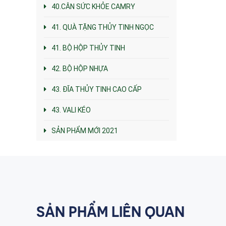
40.CÂN SỨC KHỎE CAMRY
41. QUÀ TẶNG THỦY TINH NGỌC
41. BỘ HỘP THỦY TINH
42. BỘ HỘP NHỰA
43. ĐĨA THỦY TINH CAO CẤP
43. VALI KÉO
SẢN PHẨM MỚI 2021
SẢN PHẨM LIÊN QUAN