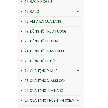
16. BAO HỘ CHIẾU
17. BA LÔ
18. ẤM CHÉN QUÀ TẶNG
19. ĐỒNG HỒ TREO TƯỜNG
20. ĐỒNG HỒ ĐEO TAY
21. ĐỒNG HỒ TRANH GHÉP
22. ĐỒNG HỒ ĐỂ BÀN
24. QÙA TẶNG PHA LÊ
25. QUÀ TẶNG GLASSLOCK
26. QUÀ TẶNG LUMINARC
27. QUÀ TẶNG THỦY TINH OCEAN