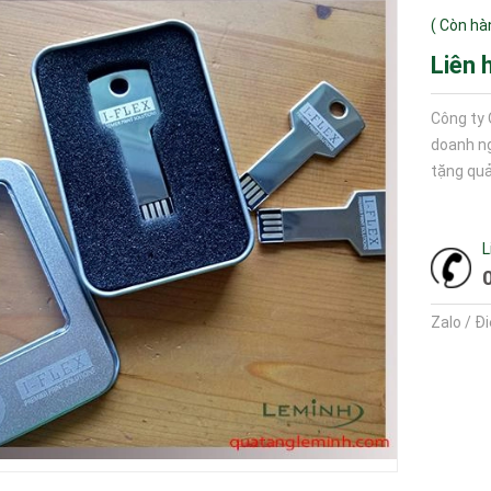
(
Còn hà
Liên 
Công ty 
doanh ng
tặng quả
L
Zalo / Đ