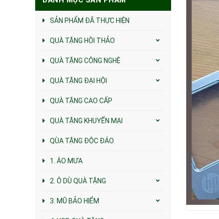
SẢN PHẨM ĐÃ THỰC HIỆN
QUÀ TẶNG HỘI THẢO
QUÀ TẶNG CÔNG NGHỆ
QUÀ TẶNG ĐẠI HỘI
QUÀ TẶNG CAO CẤP
QUÀ TẶNG KHUYẾN MẠI
QÙA TẶNG ĐỘC ĐÁO
1. ÁO MƯA
2. Ô DÙ QUÀ TẶNG
3. MŨ BẢO HIỂM