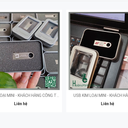
USB KIM LOẠI MINI - KHÁCH HÀNG CÔNG TY TNHH XUÂN CẦU LẠCH HUYỆN
USB KIM LOẠI MINI - KHÁCH H
Liên hệ
Liên hệ