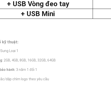
+ USB Vòng đeo tay
+ USB Mini
 kỹ thuật:
 Sung Loại 1
ng
: 2GB, 4GB, 8GB, 16GB, 32GB, 64GB
bảo hành:
3 năm 1 đổi 1
khắc/dập chìm logo theo yêu cầu