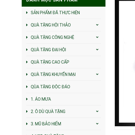
SẢN PHẨM ĐÃ THỰC HIỆN
QUÀ TẶNG HỘI THẢO
QUÀ TẶNG CÔNG NGHỆ
QUÀ TẶNG ĐẠI HỘI
QUÀ TẶNG CAO CẤP
QUÀ TẶNG KHUYẾN MẠI
QÙA TẶNG ĐỘC ĐÁO
1. ÁO MƯA
2. Ô DÙ QUÀ TẶNG
3. MŨ BẢO HIỂM