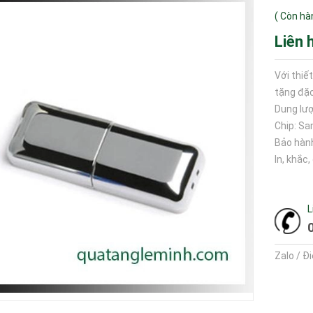
(
Còn hà
Liên 
Với thiế
tặng đặc
Dung lượ
Chip: S
Bảo hàn
In, khắc
L
Zalo / Đ