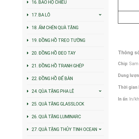
16. BAO HỘ CHIẾU
17. BA LÔ
18. ẤM CHÉN QUÀ TẶNG
19. ĐỒNG HỒ TREO TƯỜNG
Thông số
20. ĐỒNG HỒ ĐEO TAY
Chip
: Sam
21. ĐỒNG HỒ TRANH GHÉP
Dung lượ
22. ĐỒNG HỒ ĐỂ BÀN
Thời gian 
24. QÙA TẶNG PHA LÊ
In ấn
: In/
25. QUÀ TẶNG GLASSLOCK
26. QUÀ TẶNG LUMINARC
27. QUÀ TẶNG THỦY TINH OCEAN