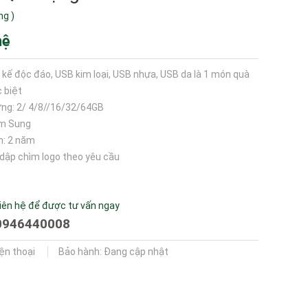
ng
)
hệ
t kế độc đáo, USB kim loại, USB nhựa, USB da là 1 món quà
 biệt
ng: 2/ 4/8//16/32/64GB
am Sung
h: 2 năm
, dập chìm logo theo yêu cầu
iên hệ để được tư vấn ngay
0946440008
iện thoại
Bảo hành: Đang cập nhật