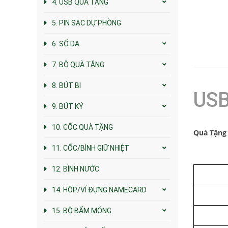
4. USB QUÀ TẶNG
5. PIN SẠC DỰ PHÒNG
6. SỔ DA
7. BỘ QUÀ TẶNG
8. BÚT BI
USB
9. BÚT KÝ
10. CỐC QUÀ TẶNG
Quà Tặng 
11. CỐC/BÌNH GIỮ NHIỆT
12. BÌNH NƯỚC
14. HỘP/VÍ ĐỰNG NAMECARD
15. BỘ BẤM MÓNG