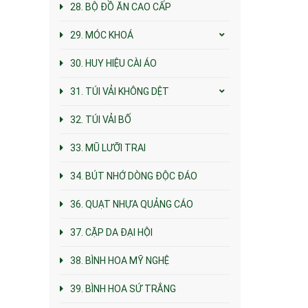
28. BỘ ĐỒ ĂN CAO CẤP
29. MÓC KHOÁ
30. HUY HIỆU CÀI ÁO
31. TÚI VẢI KHÔNG DỆT
32. TÚI VẢI BỐ
33. MŨ LƯỠI TRAI
34. BÚT NHỚ DÒNG ĐỘC ĐÁO
36. QUẠT NHỰA QUẢNG CÁO
37. CẶP DA ĐẠI HỘI
38. BÌNH HOA MỸ NGHỆ
39. BÌNH HOA SỨ TRẮNG