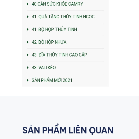
40.CÂN SỨC KHỎE CAMRY
41. QUÀ TẶNG THỦY TINH NGỌC
41. BỘ HỘP THỦY TINH
42. BỘ HỘP NHỰA
43. ĐĨA THỦY TINH CAO CẤP
43. VALI KÉO
SẢN PHẨM MỚI 2021
SẢN PHẨM LIÊN QUAN