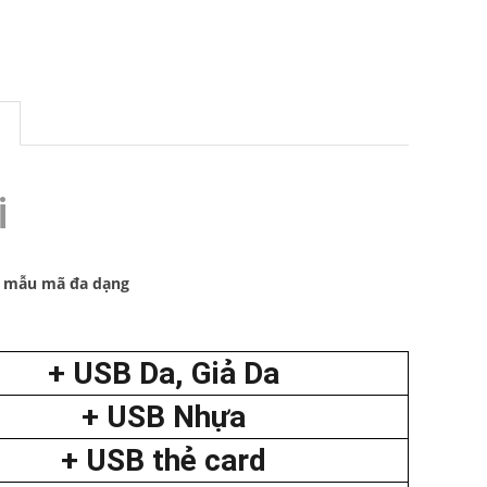
i
o, mẫu mã đa dạng
+ USB Da, Giả Da
+ USB Nhựa
+ USB thẻ card