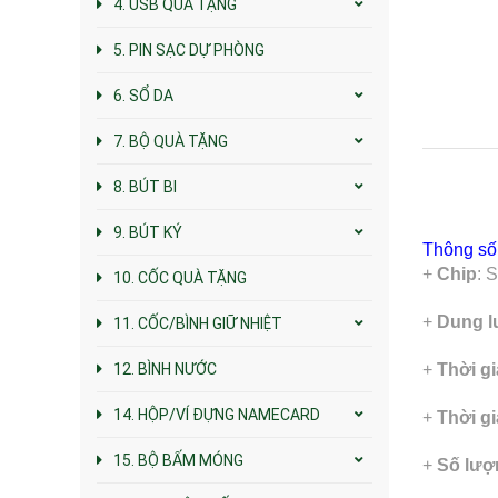
4. USB QUÀ TẶNG
5. PIN SẠC DỰ PHÒNG
6. SỔ DA
7. BỘ QUÀ TẶNG
8. BÚT BI
9. BÚT KÝ
Thông số 
+
Chip
: 
10. CỐC QUÀ TẶNG
+
Dung 
11. CỐC/BÌNH GIỮ NHIỆT
12. BÌNH NƯỚC
+
Thời g
14. HỘP/VÍ ĐỰNG NAMECARD
+
Thời gi
15. BỘ BẤM MÓNG
+
Số lượn