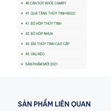
40.CÂN SỨC KHỎE CAMRY
41. QUÀ TẶNG THỦY TINH NGỌC
41. BỘ HỘP THỦY TINH
42. BỘ HỘP NHỰA
43. ĐĨA THỦY TINH CAO CẤP
43. VALI KÉO
SẢN PHẨM MỚI 2021
SẢN PHẨM LIÊN QUAN