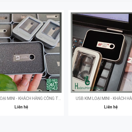
USB KIM LOẠI MINI - KHÁCH HÀNG CÔNG TY TNHH XUÂN CẦU LẠCH HUYỆN
USB KIM LOẠI MINI - KHÁCH H
Liên hệ
Liên hệ