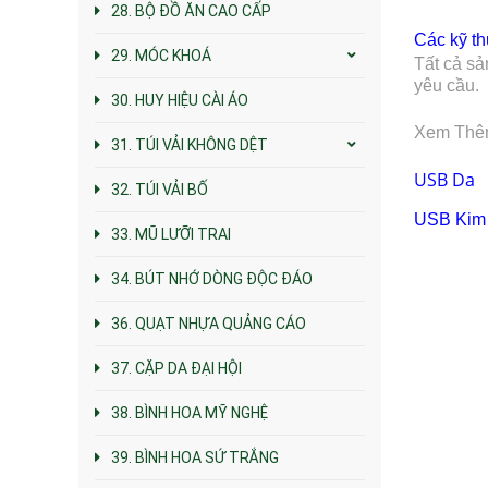
28. BỘ ĐỒ ĂN CAO CẤP
Các kỹ th
29. MÓC KHOÁ
Tất cả sả
yêu cầu.
30. HUY HIỆU CÀI ÁO
Xem Thê
31. TÚI VẢI KHÔNG DỆT
USB Da
32. TÚI VẢI BỐ
USB
Kim
33. MŨ LƯỠI TRAI
34. BÚT NHỚ DÒNG ĐỘC ĐÁO
36. QUẠT NHỰA QUẢNG CÁO
37. CẶP DA ĐẠI HỘI
38. BÌNH HOA MỸ NGHỆ
39. BÌNH HOA SỨ TRẮNG