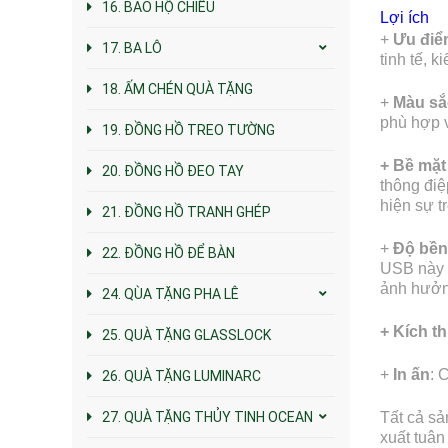
16. BAO HỘ CHIẾU
Lợi ích
+
Ưu điể
17. BA LÔ
tinh tế, 
18. ẤM CHÉN QUÀ TẶNG
+
Màu sắ
phù hợp v
19. ĐỒNG HỒ TREO TƯỜNG
+ Bề mặt 
20. ĐỒNG HỒ ĐEO TAY
thông điệ
hiện sự t
21. ĐỒNG HỒ TRANH GHÉP
+
Độ bền
22. ĐỒNG HỒ ĐỂ BÀN
USB này c
ảnh hưởng
24. QÙA TẶNG PHA LÊ
+ Kích t
25. QUÀ TẶNG GLASSLOCK
+
In ấn
: 
26. QUÀ TẶNG LUMINARC
27. QUÀ TẶNG THỦY TINH OCEAN
Tất cả sả
xuất tuân