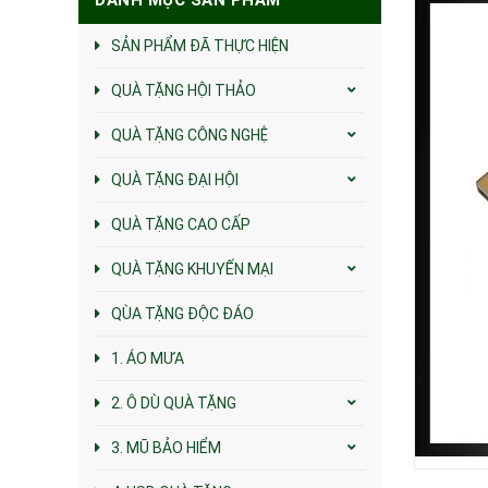
SẢN PHẨM ĐÃ THỰC HIỆN
QUÀ TẶNG HỘI THẢO
QUÀ TẶNG CÔNG NGHỆ
QUÀ TẶNG ĐẠI HỘI
QUÀ TẶNG CAO CẤP
QUÀ TẶNG KHUYẾN MẠI
QÙA TẶNG ĐỘC ĐÁO
1. ÁO MƯA
2. Ô DÙ QUÀ TẶNG
3. MŨ BẢO HIỂM