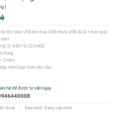
ng
)
hệ
t kế độc đáo, USB kim loại, USB nhựa, USB da là 1 món quà
 biệt
ng: 2/ 4/8//16/32/64GB
am Sung
h: 2 năm
, dập chìm logo theo yêu cầu
iên hệ để được tư vấn ngay
0946440008
iện thoại
Bảo hành: Đang cập nhật