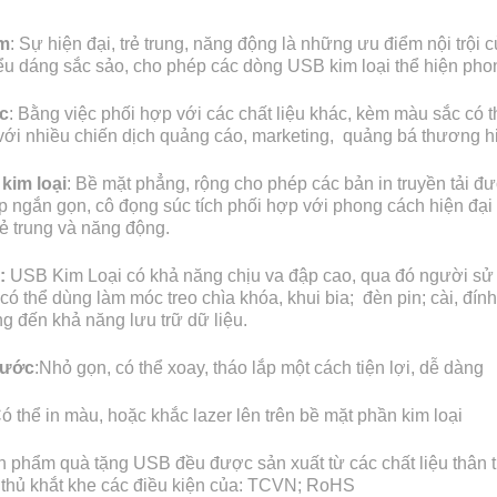
m
: Sự hiện đại, trẻ trung, năng động là những ưu điểm nội trộ
kiểu dáng sắc sảo, cho phép các dòng USB kim loại thể hiện ph
c
: Bằng việc phối hợp với các chất liệu khác, kèm màu sắc có t
ới nhiều chiến dịch quảng cáo, marketing, quảng bá thương h
kim loại
: Bề mặt phẳng, rộng cho phép các bản in truyền tải đ
p ngắn gọn, cô đọng súc tích phối hợp với phong cách hiện đại
rẻ trung và năng động.
:
USB Kim Loại có khả năng chịu va đập cao, qua đó người sử dụ
ó thể dùng làm móc treo chìa khóa, khui bia; đèn pin; cài, đín
 đến khả năng lưu trữ dữ liệu.
hước
:Nhỏ gọn, có thể xoay, tháo lắp một cách tiện lợi, dễ dàng
Có thể in màu, hoặc khắc lazer lên trên bề mặt phần kim loại
n phẩm quà tặng USB đều được sản xuất từ các chất liệu thân t
 thủ khắt khe các điều kiện của: TCVN; RoHS